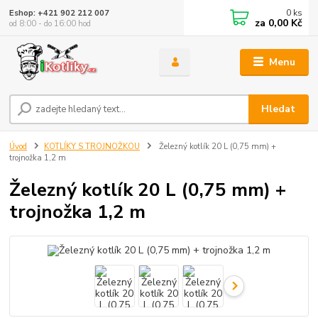
0
ks
Eshop: +421 902 212 007
za
0,00 Kč
od 8:00 - do 16:00 hod
Menu
Hledat
Úvod
KOTLÍKY S TROJNOŽKOU
Železný kotlík 20 L (0,75 mm) +
trojnožka 1,2 m
Železný kotlík 20 L (0,75 mm) +
trojnožka 1,2 m