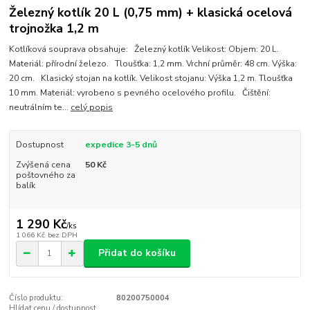
Železný kotlík 20 L (0,75 mm) + klasická ocelová
trojnožka 1,2 m
Kotlíková souprava obsahuje: Železný kotlík Velikost: Objem: 20 L.
Materiál: přírodní železo. Tloušťka: 1,2 mm. Vrchní průměr: 48 cm. Výška:
20 cm. Klasický stojan na kotlík. Velikost stojanu: Výška 1,2 m. Tloušťka
10 mm. Materiál: vyrobeno s pevného ocelového profilu. Čištění:
neutrálním te...
celý popis
Dostupnost
expedice 3-5 dnů
Zvýšená cena
50 Kč
poštovného za
balík
1 290 Kč
/
ks
1 066 Kč
bez DPH
Přidat do košíku
Číslo produktu:
80200750004
Hlídat cenu / dostupnost