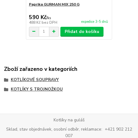
Paprika GURMAN MIX 250 G
Pálivá papr
590 Kč
310 Kč
/
ks
/
ks
expedice 3-5 dnů
488 Kč
bez DPH
256 Kč
bez 
Přidat do košíku
Zboží zařazeno v kategoriích
KOTLÍKOVÉ SOUPRAVY
KOTLÍKY S TROJNOŽKOU
Kotlíky na guláš
Sklad, stav objednávek, osobní odběr, reklamace: +421 902 212
007