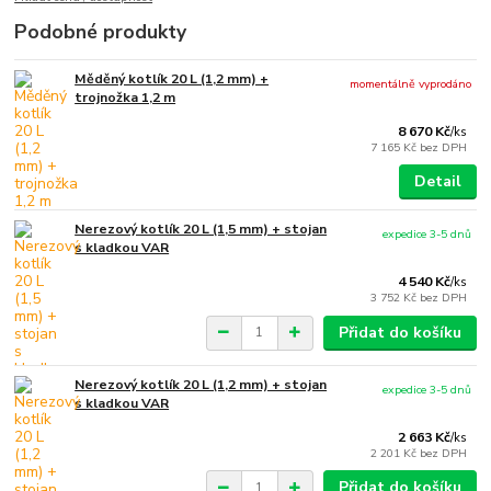
Podobné produkty
Měděný kotlík 20 L (1,2 mm) +
momentálně vyprodáno
trojnožka 1,2 m
8 670 Kč
/
ks
7 165 Kč
bez DPH
Detail
Nerezový kotlík 20 L (1,5 mm) + stojan
expedice 3-5 dnů
s kladkou VAR
4 540 Kč
/
ks
3 752 Kč
bez DPH
Přidat do košíku
Nerezový kotlík 20 L (1,2 mm) + stojan
expedice 3-5 dnů
s kladkou VAR
2 663 Kč
/
ks
2 201 Kč
bez DPH
Přidat do košíku