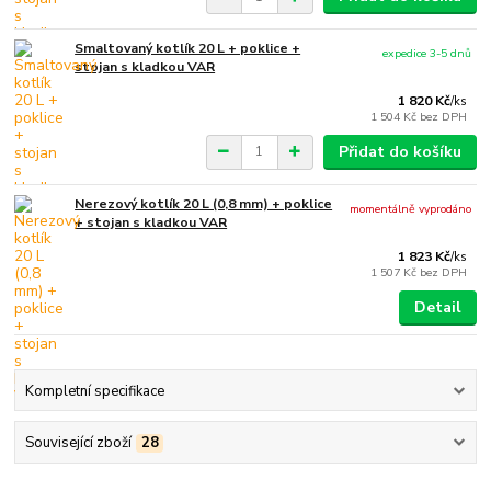
Smaltovaný kotlík 20 L + poklice +
expedice 3-5 dnů
stojan s kladkou VAR
1 820 Kč
/
ks
1 504 Kč
bez DPH
Přidat do košíku
Nerezový kotlík 20 L (0,8 mm) + poklice
momentálně vyprodáno
+ stojan s kladkou VAR
1 823 Kč
/
ks
1 507 Kč
bez DPH
Detail
Kompletní specifikace
Související zboží
28