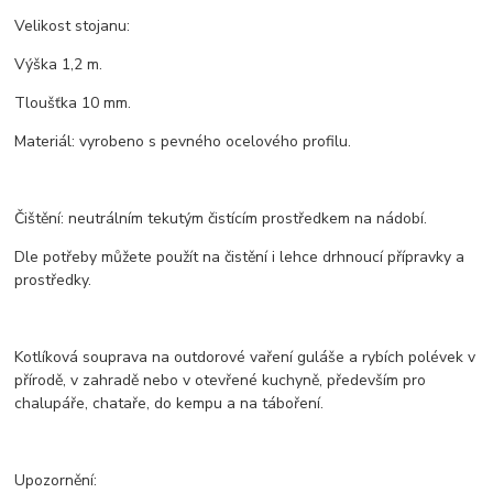
Velikost stojanu:
Výška 1,2 m.
Tloušťka 10 mm.
Materiál: vyrobeno s pevného ocelového profilu.
Čištění: neutrálním tekutým čistícím prostředkem na nádobí.
Dle potřeby můžete použít na čistění i lehce drhnoucí přípravky a
prostředky.
Kotlíková souprava na outdorové vaření guláše a rybích polévek v
přírodě, v zahradě nebo v otevřené kuchyně, především pro
chalupáře, chataře, do kempu a na táboření.
Upozornění: