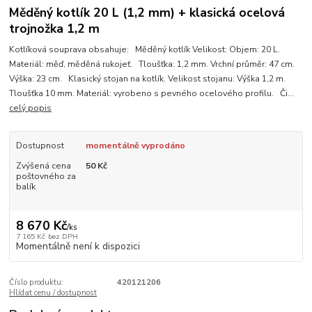
Měděný kotlík 20 L (1,2 mm) + klasická ocelová
trojnožka 1,2 m
Kotlíková souprava obsahuje: Měděný kotlík Velikost: Objem: 20 L.
Materiál: měď, měděná rukojeť. Tloušťka: 1,2 mm. Vrchní průměr: 47 cm.
Výška: 23 cm. Klasický stojan na kotlík. Velikost stojanu: Výška 1,2 m.
Tloušťka 10 mm. Materiál: vyrobeno s pevného ocelového profilu. Či...
celý popis
Dostupnost
momentálně vyprodáno
Zvýšená cena
50 Kč
poštovného za
balík
8 670 Kč
/
ks
7 165 Kč
bez DPH
Momentálně není k dispozici
Číslo produktu:
420121206
Hlídat cenu / dostupnost