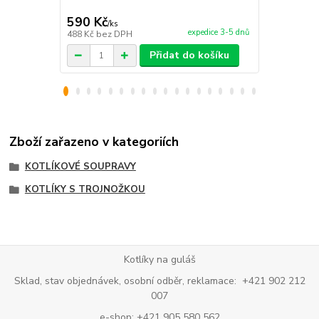
590 Kč
310 Kč
/
ks
/
ks
expedice 3-5 dnů
488 Kč
bez DPH
256 Kč
bez 
Přidat do košíku
Zboží zařazeno v kategoriích
KOTLÍKOVÉ SOUPRAVY
KOTLÍKY S TROJNOŽKOU
Kotlíky na guláš
Sklad, stav objednávek, osobní odběr, reklamace: +421 902 212
007
e-shop: +421 905 580 562