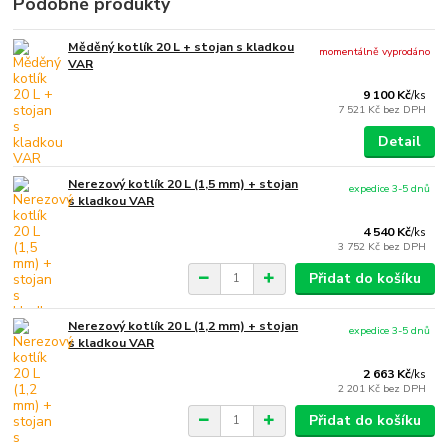
Podobné produkty
Měděný kotlík 20 L + stojan s kladkou
momentálně vyprodáno
VAR
9 100 Kč
/
ks
7 521 Kč
bez DPH
Detail
Nerezový kotlík 20 L (1,5 mm) + stojan
expedice 3-5 dnů
s kladkou VAR
4 540 Kč
/
ks
3 752 Kč
bez DPH
Přidat do košíku
Nerezový kotlík 20 L (1,2 mm) + stojan
expedice 3-5 dnů
s kladkou VAR
2 663 Kč
/
ks
2 201 Kč
bez DPH
Přidat do košíku