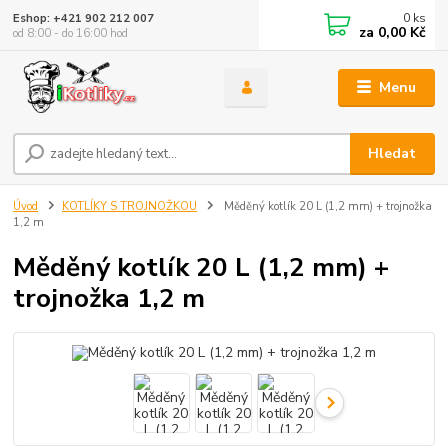
0
ks
Eshop: +421 902 212 007
za
0,00 Kč
od 8:00 - do 16:00 hod
Menu
Hledat
Úvod
KOTLÍKY S TROJNOŽKOU
Měděný kotlík 20 L (1,2 mm) + trojnožka
1,2 m
Měděný kotlík 20 L (1,2 mm) +
trojnožka 1,2 m