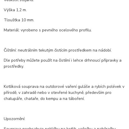
Výška 1,2 m.
Tloušťka 10 mm.
Materiál: vyrobeno s pevného ocelového profilu.
Čištění: neutrálním tekutým čistícím prostředkem na nádobí.
Dle potřeby můžete použít na čistění i lehce drhnoucí přípravky a
prostředky.
Kotlíková souprava na outdorové vaření guláše a rybích polévek v
přírodě, v zahradě nebo v otevřené kuchyně, především pro
chalupáře, chataře, do kempu a na táboření.
Upozornění:
Souprava neobsahuje pokličku na kotlik, vařečku a naběračku.