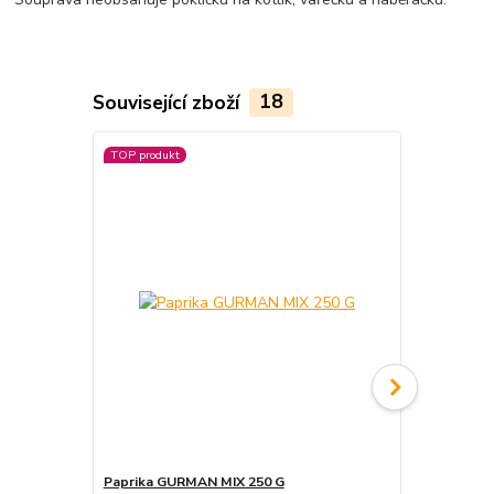
Související zboží
18
TOP produkt
TOP produkt
Paprika GURMAN MIX 250 G
Pálivá papr