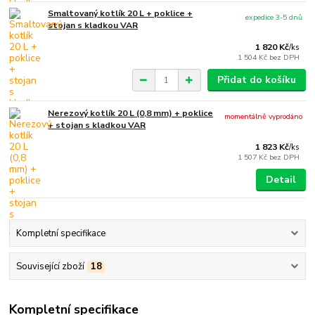
Smaltovaný kotlík 20 L + poklice +
expedice 3-5 dnů
stojan s kladkou VAR
1 820 Kč
/
ks
1 504 Kč
bez DPH
Přidat do košíku
Nerezový kotlík 20 L (0,8 mm) + poklice
momentálně vyprodáno
+ stojan s kladkou VAR
1 823 Kč
/
ks
1 507 Kč
bez DPH
Detail
Kompletní specifikace
Související zboží
18
Kompletní specifikace