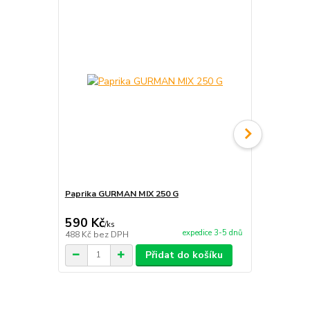
Paprika GURMAN MIX 250 G
Pálivá papr
590 Kč
310 Kč
/
ks
/
ks
expedice 3-5 dnů
488 Kč
bez DPH
256 Kč
bez 
Přidat do košíku