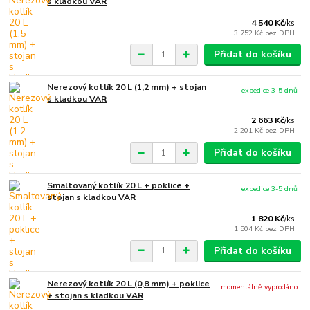
s kladkou VAR
4 540 Kč
/
ks
3 752 Kč
bez DPH
Přidat do košíku
Nerezový kotlík 20 L (1,2 mm) + stojan
expedice 3-5 dnů
s kladkou VAR
2 663 Kč
/
ks
2 201 Kč
bez DPH
Přidat do košíku
Smaltovaný kotlík 20 L + poklice +
expedice 3-5 dnů
stojan s kladkou VAR
1 820 Kč
/
ks
1 504 Kč
bez DPH
Přidat do košíku
Nerezový kotlík 20 L (0,8 mm) + poklice
momentálně vyprodáno
+ stojan s kladkou VAR