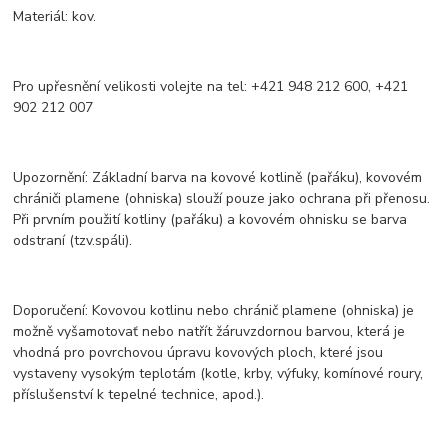
Materiál: kov.
Pro upřesnění velikosti volejte na tel: +421 948 212 600, +421
902 212 007
Upozornění: Základní barva na kovové kotlině (pařáku), kovovém
chrániči plamene (ohniska) slouží pouze jako ochrana při přenosu.
Při prvním použití kotliny (pařáku) a kovovém ohnisku se barva
odstraní (tzv.spáli).
Doporučení: Kovovou kotlinu nebo chránič plamene (ohniska) je
možně vyšamotovať nebo natřít žáruvzdornou barvou, která je
vhodná pro povrchovou úpravu kovových ploch, které jsou
vystaveny vysokým teplotám (kotle, krby, výfuky, komínové roury,
příslušenství k tepelné technice, apod.).