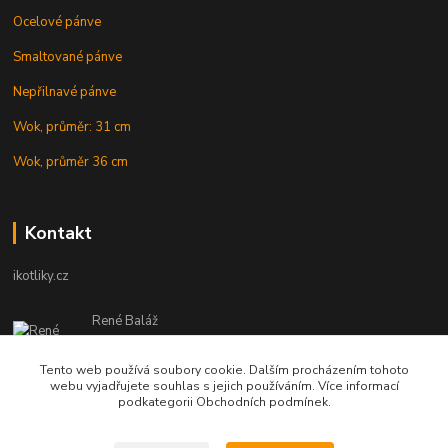
Ocelové pánve
Smaltované pánve
Nepřilnavé pánve
Wok, průměr: 31 cm
Wok, průměr 36 cm
Kontakt
ikotliky.cz
René Baláž
Eshop: +421 902 212 007
od 8:00 - do 16:00 hod
Tento web používá soubory cookie. Dalším procházením tohoto
webu vyjadřujete souhlas s jejich používáním. Více informací
info@ikotliky.cz
podkategorii Obchodních podmínek.