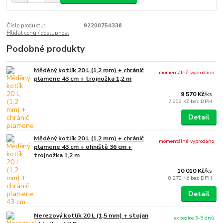
Číslo produktu:
92200754336
Hlídat cenu / dostupnost
Podobné produkty
Měděný kotlík 20 L (1,2 mm) + chránič
momentálně vyprodáno
plamene 43 cm + trojnožka 1,2 m
9 570 Kč
/
ks
7 909 Kč
bez DPH
Detail
Měděný kotlík 20 L (1,2 mm) + chránič
momentálně vyprodáno
plamene 43 cm + ohniště 36 cm +
trojnožka 1,2 m
10 010 Kč
/
ks
8 273 Kč
bez DPH
Detail
Nerezový kotlík 20 L (1,5 mm) + stojan
expedice 3-5 dnů