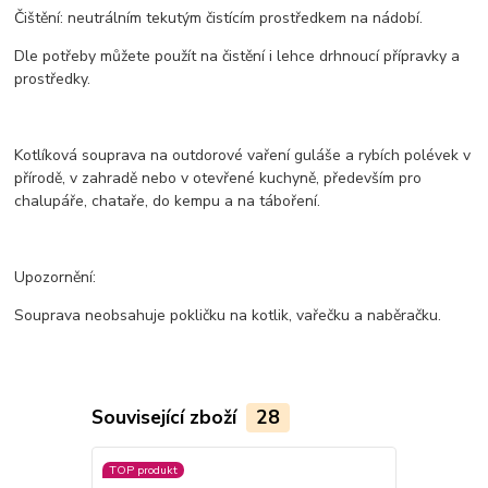
Čištění: neutrálním tekutým čistícím prostředkem na nádobí.
Dle potřeby můžete použít na čistění i lehce drhnoucí přípravky a
prostředky.
Kotlíková souprava na outdorové vaření guláše a rybích polévek v
přírodě, v zahradě nebo v otevřené kuchyně, především pro
chalupáře, chataře, do kempu a na táboření.
Upozornění:
Souprava neobsahuje pokličku na kotlik, vařečku a naběračku.
Související zboží
28
TOP produkt
TOP produkt