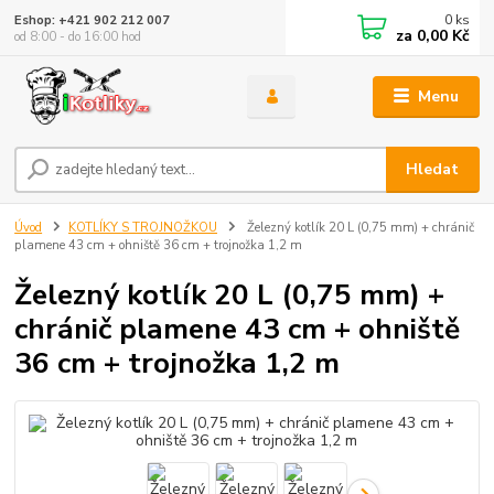
0
ks
Eshop: +421 902 212 007
za
0,00 Kč
od 8:00 - do 16:00 hod
Menu
Hledat
Úvod
KOTLÍKY S TROJNOŽKOU
Železný kotlík 20 L (0,75 mm) + chránič
plamene 43 cm + ohniště 36 cm + trojnožka 1,2 m
Železný kotlík 20 L (0,75 mm) +
chránič plamene 43 cm + ohniště
36 cm + trojnožka 1,2 m