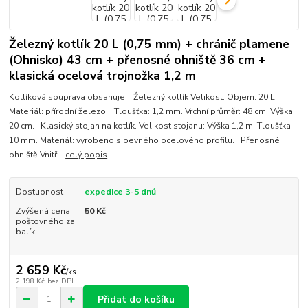
Železný kotlík 20 L (0,75 mm) + chránič plamene
(Ohnisko) 43 cm + přenosné ohniště 36 cm +
klasická ocelová trojnožka 1,2 m
Kotlíková souprava obsahuje: Železný kotlík Velikost: Objem: 20 L.
Materiál: přírodní železo. Tloušťka: 1,2 mm. Vrchní průměr: 48 cm. Výška:
20 cm. Klasický stojan na kotlík. Velikost stojanu: Výška 1,2 m. Tloušťka
10 mm. Materiál: vyrobeno s pevného ocelového profilu. Přenosné
ohniště Vnitř...
celý popis
Dostupnost
expedice 3-5 dnů
Zvýšená cena
50 Kč
poštovného za
balík
2 659 Kč
/
ks
2 198 Kč
bez DPH
Přidat do košíku