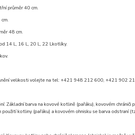
itřní průměr 40 cm.
 cm.
ůměr 48 cm.
pod 14 L, 16 L, 20 L, 22 Lkotlíky.
 kov.
snění velikosti volejte na tel: +421 948 212 600, +421 902 2
í: Základní barva na kovové kotlině (pařáku), kovovém chrániči p
m použití kotliny (pařáku) a kovovém ohnisku se barva odstraní (tzv