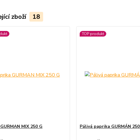
jící zboží
18
dukt
TOP produkt
a GURMAN MIX 250 G
Pálivá paprika GURMÁN 250