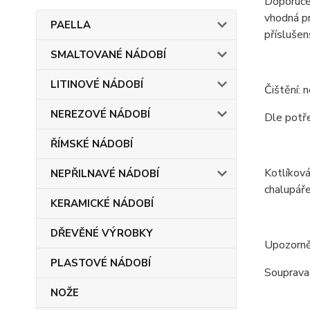
Doporučen
vhodná pr
PAELLA
příslušen
SMALTOVANÉ NÁDOBÍ
LITINOVÉ NÁDOBÍ
Čištění: 
NEREZOVÉ NÁDOBÍ
Dle potře
ŘÍMSKÉ NÁDOBÍ
Kotlíková
NEPŘILNAVÉ NÁDOBÍ
chalupáře
KERAMICKÉ NÁDOBÍ
DŘEVĚNÉ VÝROBKY
Upozorně
PLASTOVÉ NÁDOBÍ
Souprava 
NOŽE