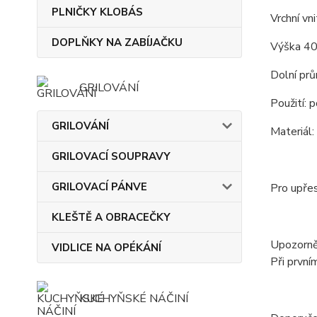
PLNIČKY KLOBÁS
Vrchní vn
DOPLŇKY NA ZABÍJAČKU
Výška 40
Dolní pr
GRILOVÁNÍ
Použití: 
GRILOVÁNÍ
Materiál:
GRILOVACÍ SOUPRAVY
GRILOVACÍ PÁNVE
Pro upře
KLEŠTĚ A OBRACEČKY
Upozorněn
VIDLICE NA OPÉKÁNÍ
Při první
KUCHYŇSKÉ NÁČINÍ