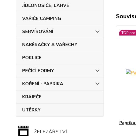
JÍDLONOSIČE, LAHVE
Souvise
VAŘIČE CAMPING
SERVÍROVÁNÍ
TOP pro
NABĚRAČKY A VAŘECHY
POKLICE
PEČÍCÍ FORMY
KOŘENÍ - PAPRIKA
KRÁJEČE
UTĚRKY
Paprik
ŽELEZÁŘSTVÍ