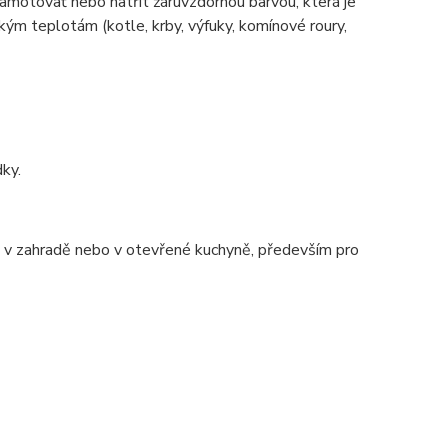
amotovať nebo natřít žáruvzdornou barvou, která je
ým teplotám (kotle, krby, výfuky, komínové roury,
dky.
ě, v zahradě nebo v otevřené kuchyně, především pro