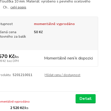
 Tloušťka 10 mm. Materiál: vyrobeno s pevného ocelového
. Ch...
celý popis
tupnost
momentálně vyprodáno
šená cena
50 Kč
tovného za balík
570 Kč
/
ks
Momentálně není k dispozici
09 Kč
bez DPH
roduktu:
5201210011
Hlídat cenu / dostupnost
Detail
mentálně vyprodáno
2 520 Kč
/
ks