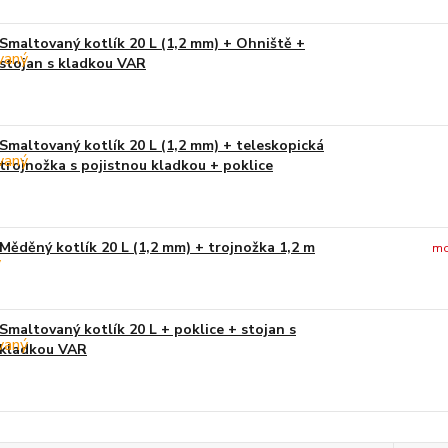
Smaltovaný kotlík 20 L (1,2 mm) + Ohniště +
stojan s kladkou VAR
Smaltovaný kotlík 20 L (1,2 mm) + teleskopická
trojnožka s pojistnou kladkou + poklice
Měděný kotlík 20 L (1,2 mm) + trojnožka 1,2 m
mo
Smaltovaný kotlík 20 L + poklice + stojan s
kladkou VAR