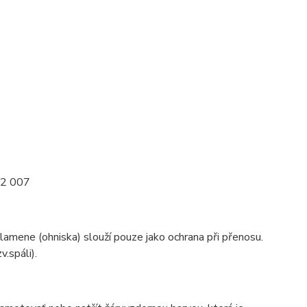
12 007
lamene (ohniska) slouží pouze jako ochrana při přenosu.
.spáli).