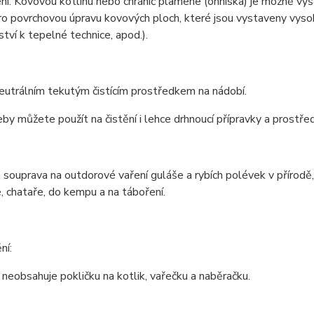
í: Kovovou kotlinu nebo chránič plamene (ohniska) je možně vyš
o povrchovou úpravu kovových ploch, které jsou vystaveny vysok
ství k tepelné technice, apod.).
neutrálním tekutým čistícím prostředkem na nádobí.
by můžete použít na čistění i lehce drhnoucí přípravky a prostře
 souprava na outdorové vaření guláše a rybích polévek v přírod
, chataře, do kempu a na táboření.
ní:
neobsahuje pokličku na kotlik, vařečku a naběračku.