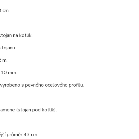
3 cm.
tojan na kotlík.
stojanu:
2 m.
 10 mm.
 vyrobeno s pevného ocelového profilu.
lamene (stojan pod kotlík).
ější průměr 43 cm.