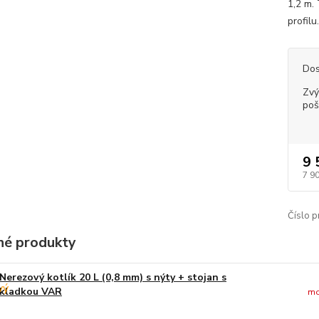
1,2 m.
profilu
Dos
Zvý
poš
9 
7 9
Číslo p
é produkty
Nerezový kotlík 20 L (0,8 mm) s nýty + stojan s
kladkou VAR
mo