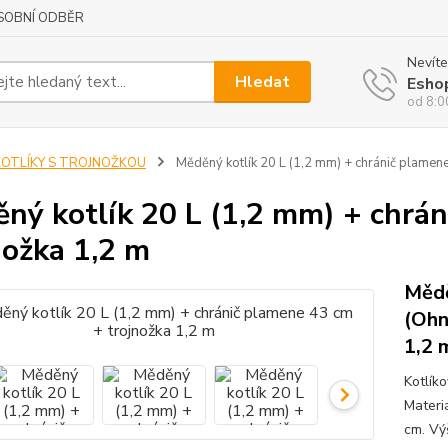
SOBNÍ ODBĚR
Nevíte
Hledat
Esho
od 8:0
KOTLÍKY S TROJNOŽKOU
Měděný kotlík 20 L (1,2 mm) + chránič plamene
ný kotlík 20 L (1,2 mm) + chrá
nožka 1,2 m
Mědě
(Ohn
1,2 
Kotlík
Materi
cm. Vý