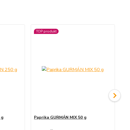
TOP produkt
TO
 g
Paprika GURMÁN MIX 50 g
Pap