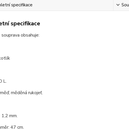
etní specifikace
Souv
tní specifikace
 souprava obsahuje:
otlík
0 L.
 měď, měděná rukojeť.
: 1,2 mm.
ůměr: 47 cm.