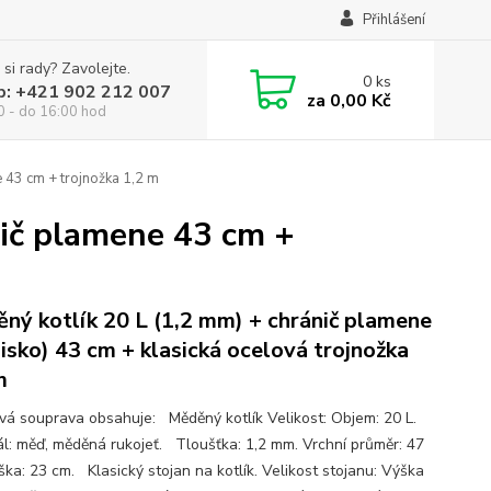
Přihlášení
 si rady? Zavolejte.
0
ks
p: +421 902 212 007
za
0,00 Kč
0 - do 16:00 hod
 43 cm + trojnožka 1,2 m
nič plamene 43 cm +
ný kotlík 20 L (1,2 mm) + chránič plamene
isko) 43 cm + klasická ocelová trojnožka
m
ová souprava obsahuje: Měděný kotlík Velikost: Objem: 20 L.
ál: měď, měděná rukojeť. Tloušťka: 1,2 mm. Vrchní průměr: 47
ška: 23 cm. Klasický stojan na kotlík. Velikost stojanu: Výška