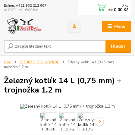
0
ks
Eshop: +421 902 212 007
za
0,00 Kč
od 8:00 - do 16:00 hod
Menu
Hledat
Úvod
KOTLÍKY S TROJNOŽKOU
Železný kotlík 14 L (0,75 mm) +
trojnožka 1,2 m
Železný kotlík 14 L (0,75 mm) +
trojnožka 1,2 m