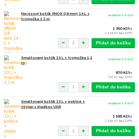
Nerezový kotlík (INOX 0,8 mm) 14 L +
expedice 3-5 dnů
trojnožka 1,2 m
1 350 Kč
/
ks
1 116 Kč
bez DPH
Přidat do košíku
Smaltovaný kotlík 13 L + trojnožka 1,2
expedice 3-5 dnů
m
870 Kč
/
ks
719 Kč
bez DPH
Přidat do košíku
Smaltovaný kotlík 13 L + poklice +
expedice 3-5 dnů
stojan s kladkou VAR
1 595 Kč
/
ks
1 318 Kč
bez DPH
Přidat do košíku