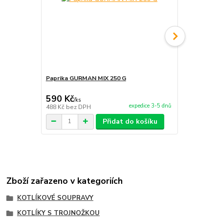
Paprika GURMAN MIX 250 G
Pálivá papr
590 Kč
310 Kč
/
ks
/
ks
expedice 3-5 dnů
488 Kč
bez DPH
256 Kč
bez 
Přidat do košíku
Zboží zařazeno v kategoriích
KOTLÍKOVÉ SOUPRAVY
KOTLÍKY S TROJNOŽKOU