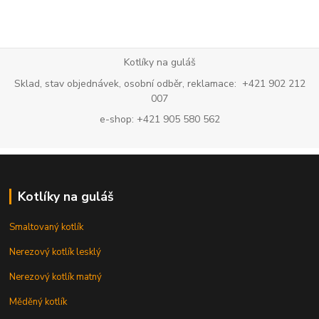
Kotlíky na guláš
Sklad, stav objednávek, osobní odběr, reklamace: +421 902 212
007
e-shop: +421 905 580 562
Kotlíky na guláš
Smaltovaný kotlík
Nerezový kotlík lesklý
Nerezový kotlík matný
Měděný kotlík