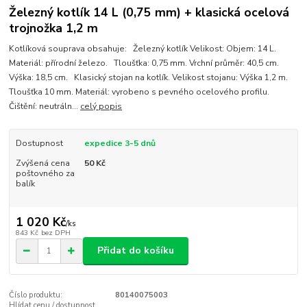
Železný kotlík 14 L (0,75 mm) + klasická ocelová
trojnožka 1,2 m
Kotlíková souprava obsahuje: Železný kotlík Velikost: Objem: 14 L.
Materiál: přírodní železo. Tloušťka: 0,75 mm. Vrchní průměr: 40,5 cm.
Výška: 18,5 cm. Klasický stojan na kotlík. Velikost stojanu: Výška 1,2 m.
Tloušťka 10 mm. Materiál: vyrobeno s pevného ocelového profilu.
Čištění: neutráln...
celý popis
Dostupnost
expedice 3-5 dnů
Zvýšená cena
50 Kč
poštovného za
balík
1 020 Kč
/
ks
843 Kč
bez DPH
Přidat do košíku
Číslo produktu:
80140075003
Hlídat cenu / dostupnost