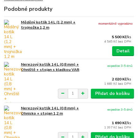
Podobné produkty
Měděný kotlík 14 L (1,2 mm) +
momentálně vyprodáno
trojnožka 1,2 m
5 500 Kč
/
ks
4 545 Kč
bez DPH
Detail
Nerezový kotlík 14 L (0,8 mm) +
expedice 3-5 dnů
Ohniště + stojan s kladkou VAR
2 020 Kč
/
ks
1 669 Kč
bez DPH
Přidat do košíku
Nerezový kotlík 14 L (0,8 mm) +
expedice 3-5 dnů
Ohnisko + stojan 1,2 m
1 690 Kč
/
ks
1 397 Kč
bez DPH
Přidat do košíku