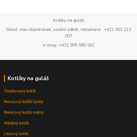
Kotlíky na guláš
Sklad, stav objednávek, osobní odběr, reklamace: +421 902 212
007
e-shop: +421 905 580 562
Kotlíky na guláš
Smaltovaný kotlík
Nerezový kotlík lesklý
Nerezový kotlík matný
Měděný kotlík
Litinový kotlík