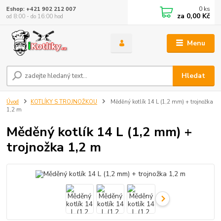
0
ks
Eshop: +421 902 212 007
za
0,00 Kč
od 8:00 - do 16:00 hod
Menu
Hledat
Úvod
KOTLÍKY S TROJNOŽKOU
Měděný kotlík 14 L (1,2 mm) + trojnožka
1,2 m
Měděný kotlík 14 L (1,2 mm) +
trojnožka 1,2 m