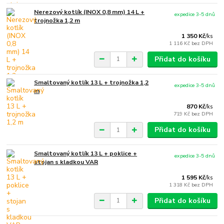
Nerezový kotlík (INOX 0,8 mm) 14 L +
expedice 3-5 dnů
trojnožka 1,2 m
1 350 Kč
/
ks
1 116 Kč
bez DPH
Přidat do košíku
Smaltovaný kotlík 13 L + trojnožka 1,2
expedice 3-5 dnů
m
870 Kč
/
ks
719 Kč
bez DPH
Přidat do košíku
Smaltovaný kotlík 13 L + poklice +
expedice 3-5 dnů
stojan s kladkou VAR
1 595 Kč
/
ks
1 318 Kč
bez DPH
Přidat do košíku