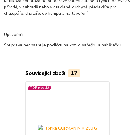
Kotlíková souprava na outdorové vaření guláše a rybích polévek v
přírodě, v zahradě nebo v otevřené kuchyně, především pro
chalupáře, chataře, do kempu a na táboření.
Upozornění:
Souprava neobsahuje pokličku na kotlik, vařečku a naběračku.
Související zboží
17
TOP produkt
TOP produkt