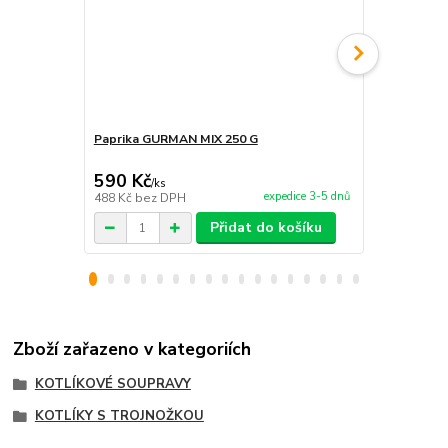
Paprika GURMAN MIX 250 G
Pálivá papr
590 Kč
310 Kč
/
ks
/
ks
expedice 3-5 dnů
488 Kč
bez DPH
256 Kč
bez 
Přidat do košíku
Zboží zařazeno v kategoriích
KOTLÍKOVÉ SOUPRAVY
KOTLÍKY S TROJNOŽKOU