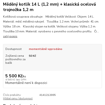
Měděný kotlík 14 L (1,2 mm) + klasická ocelová
trojnožka 1,2 m
Kotlíková souprava obsahuje: Měděný kotlík Velikost: Objem: 14 L.
Materiál: měď, měděná rukojeť. Tloušťka: 1,2 mm. Vrchní průměr: 41 cm.
Výška: 18 cm. Klasický stojan na kotlík. Velikost stojanu: Výška 1,2 m.
Tloušťka 10 mm. Materiál: vyrobeno s pevného ocelového profilu. Či...
celý popis
Dostupnost
momentálně vyprodáno
Zvýšená cena
50 Kč
poštovného za
balík
5 500 Kč
/
ks
4 545 Kč
bez DPH
Momentálně není k dispozici
Číslo produktu:
4141212005
Hlídat cenu / dostupnost