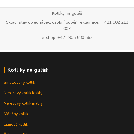
Kotlíky na guláš
Sklad, stav objednávek, osobní odběr, reklamace: +421 902 212
007
e-shop: +421 905 580 562
Kotlíky na guláš
Smaltovaný kotlík
Nerezový kotlík lesklý
Nerezový kotlík matný
Měděný kotlík
Litinový kotlík