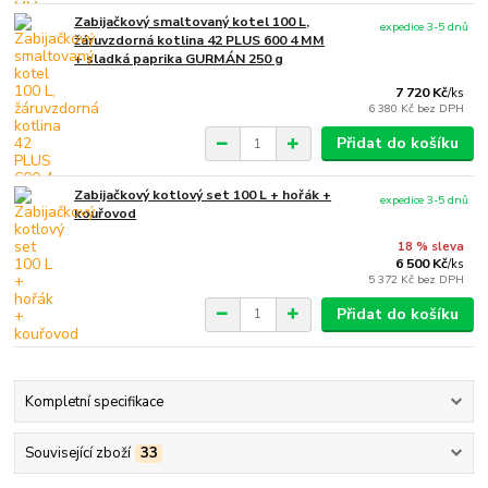
Zabijačkový smaltovaný kotel 100 L,
expedice 3-5 dnů
žáruvzdorná kotlina 42 PLUS 600 4 MM
+ sladká paprika GURMÁN 250 g
7 720 Kč
/
ks
6 380 Kč
bez DPH
Přidat do košíku
Zabijačkový kotlový set 100 L + hořák +
expedice 3-5 dnů
kouřovod
18 % sleva
6 500 Kč
/
ks
5 372 Kč
bez DPH
Přidat do košíku
Kompletní specifikace
Související zboží
33