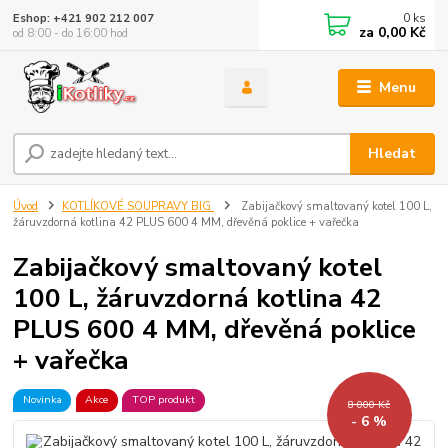
0
ks
Eshop: +421 902 212 007
za
0,00 Kč
od 8:00 - do 16:00 hod
Menu
Hledat
Úvod
KOTLÍKOVÉ SOUPRAVY BIG
Zabijačkový smaltovaný kotel 100 L,
žáruvzdorná kotlina 42 PLUS 600 4 MM, dřevěná poklice + vařečka
Zabijačkový smaltovaný kotel
100 L, žáruvzdorná kotlina 42
PLUS 600 4 MM, dřevěná poklice
+ vařečka
Novinka
Akce
TOP produkt
8 000 Kč
- 6 %