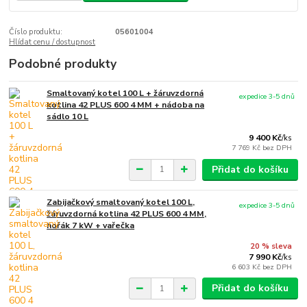
Číslo produktu:
05601004
Hlídat cenu / dostupnost
Podobné produkty
Smaltovaný kotel 100 L + žáruvzdorná
expedice 3-5 dnů
kotlina 42 PLUS 600 4 MM + nádoba na
sádlo 10 L
9 400 Kč
/
ks
7 769 Kč
bez DPH
Přidat do košíku
Zabijačkový smaltovaný kotel 100 L,
expedice 3-5 dnů
žáruvzdorná kotlina 42 PLUS 600 4 MM,
hořák 7 kW + vařečka
20 % sleva
7 990 Kč
/
ks
6 603 Kč
bez DPH
Přidat do košíku