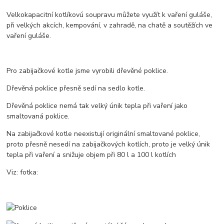
Velkokapacitní kotlíkovú soupravu můžete využít k vaření guláše,
při velkých akcích, kempování, v zahradě, na chatě a soutěžích ve
vaření guláše.
Pro zabijačkové kotle jsme vyrobili dřevěné poklice.
Dřevěná poklice přesně sedí na sedlo kotle.
Dřevěná poklice nemá tak velký únik tepla při vaření jako
smaltovaná poklice.
Na zabijačkové kotle neexistují originální smaltované poklice,
proto přesně nesedí na zabijačkových kotlích, proto je velký únik
tepla při vaření a snižuje objem při 80 l a 100 l kotlích
Viz: fotka: