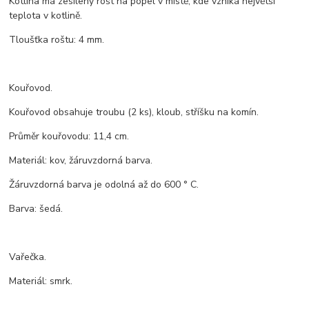
Kotlina má zesílený rošt na popel v místě, kde vzniká největší
teplota v kotlině.
Tloušťka roštu: 4 mm.
Kouřovod.
Kouřovod obsahuje troubu (2 ks), kloub, stříšku na komín.
Průměr kouřovodu: 11,4 cm.
Materiál: kov, žáruvzdorná barva.
Žáruvzdorná barva je odolná až do 600 ° C.
Barva: šedá.
Vařečka.
Materiál: smrk.