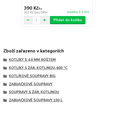
390 Kč
150 Kč
/
ks
/
ks
expedice 3-5 dnů
322 Kč
bez DPH
124 Kč
bez 
Přidat do košíku
Zboží zařazeno v kategoriích
KOTLÍKY S 4,0 MM ROŠTEM
KOTLÍKY S ŽÁR. KOTLINOU-600 °C
KOTLÍKOVÉ SOUPRAVY BIG
ZABIJAČKOVÉ SOUPRAVY
SOUPRAVY S ŽÁR. KOTLINOU
ZABIJAČKOVÉ SOUPRAVY 100 L