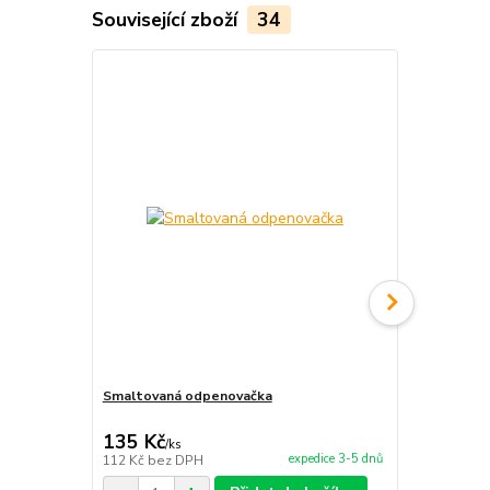
Související zboží
34
TOP produkt
Smaltovaná odpenovačka
Paprikové ko
135 Kč
121 Kč
/
ks
/
ks
expedice 3-5 dnů
112 Kč
bez DPH
100 Kč
bez 