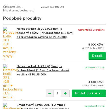
Číslo produktu:
20124215600OH
Hlídat cenu / dostupnost
Podobné produkty
Nerezový kotlík 20 L (0,8 mm) s
momentálně vyprodáno
zesílený s nýty + hrubostěnná (1,5 mm)
a žáruvzdorná kotlina 42 PLUS 600
5 000 Kč
/
ks
4 132 Kč
bez DPH
Detail
Nerezový kotlík 22 L (0,8 mm) +
expedice 3-5 dnů
hrubostěnná (1,5 mm) a žáruvzdorná
kotlina 42 PLUS 600
4 640 Kč
/
ks
3 835 Kč
bez DPH
Přidat do košíku
Smaltovaný kotlík 20 L (1,2 mm) +
expedice 3-5 dnů