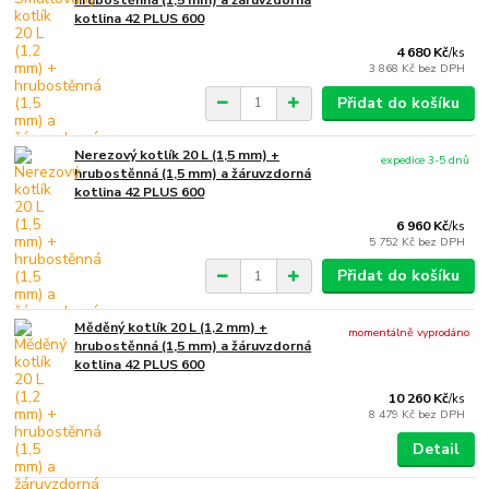
hrubostěnná (1,5 mm) a žáruvzdorná
kotlina 42 PLUS 600
4 680 Kč
/
ks
3 868 Kč
bez DPH
Přidat do košíku
Nerezový kotlík 20 L (1,5 mm) +
expedice 3-5 dnů
hrubostěnná (1,5 mm) a žáruvzdorná
kotlina 42 PLUS 600
6 960 Kč
/
ks
5 752 Kč
bez DPH
Přidat do košíku
Měděný kotlík 20 L (1,2 mm) +
momentálně vyprodáno
hrubostěnná (1,5 mm) a žáruvzdorná
kotlina 42 PLUS 600
10 260 Kč
/
ks
8 479 Kč
bez DPH
Detail