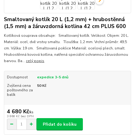
Smaltovaný kotlík 20 L (1,2 mm) + hrubostěnná
(1,5 mm) a žáruvzdorná kotlina 42 cm PLUS 600
Kotlíková souprava obsahuje: Smaltovaný kotlík. Velikost: Objem: 20 L.
Materiál: ocel, dvě vrstvy smaltu. Tloušťka: 1,2 mm. Vrchní průměr: 49,5
cm. Výška: 19 cm. Smaltovaná poklice Materiál: ocelový plech, smalt.
Hrubostěnná kovová kotlina, natřená speciální ochrannou žáruvzdornou
barvou. Ba...
celý popis
Dostupnost
expedice 3-5 dnů
Zvýšená cena
50 Kč
poštovného za
balík
4 680 Kč
/
ks
3 868 Kč
bez DPH
Přidat do košíku