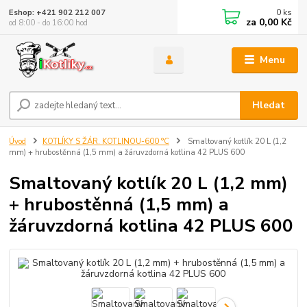
0
ks
Eshop: +421 902 212 007
za
0,00 Kč
od 8:00 - do 16:00 hod
Menu
Hledat
Úvod
KOTLÍKY S ŽÁR. KOTLINOU-600 °C
Smaltovaný kotlík 20 L (1,2
mm) + hrubostěnná (1,5 mm) a žáruvzdorná kotlina 42 PLUS 600
Smaltovaný kotlík 20 L (1,2 mm)
+ hrubostěnná (1,5 mm) a
žáruvzdorná kotlina 42 PLUS 600