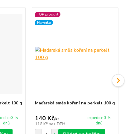
TOP produkt
Novinka
rkelt 100 g
Maďarská směs koření na perkelt 100 g
Pa
140 Kč
2
pedice 3-5
expedice 3-5
/
ks
dnů
dnů
116 Kč
bez DPH
18