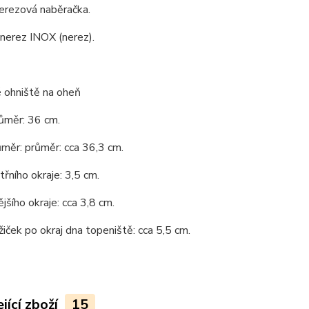
nerezová naběračka.
 nerez INOX (nerez).
 ohniště na oheň
růměr: 36 cm.
ůměr: průměr: cca 36,3 cm.
třního okraje: 3,5 cm.
jšího okraje: cca 3,8 cm.
iček po okraj dna topeniště: cca 5,5 cm.
jící zboží
15