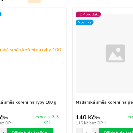
TOP produkt
Novinka
á směs koření na ryby 100 g
Maďarská směs koření na pe
č
140 Kč
expedice 3-5
ex
/
ks
/
ks
dnů
ez DPH
116 Kč
bez DPH