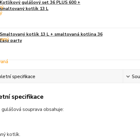
Kotlíkový gulášový set 36 PLUS 600 +
smaltovaný kotlík 13 L
Smaltovaný kotlík 13 L + smaltovaná kotlina 36
Easy party
etní specifikace
Souv
tní specifikace
 gulášová souprava obsahuje:
ý kotlík.