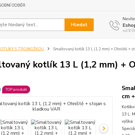
SOBNÍ ODBĚR
Nevíte
Hledat
Esho
od 8:0
KOTLÍKY S TROJNOŽKOU
Smaltovaný kotlík 13 L (1,2 mm) + Ohniště + s
tovaný kotlík 13 L (1,2 mm) + O
Smal
TOP produkt
cm +
Kotlík
13 L. M
výška:
Speciál