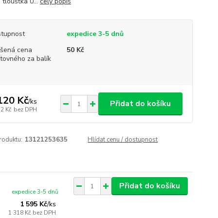
 tloušťka 0...
celý popis
tupnost
expedice 3-5 dnů
šená cena
50 Kč
tovného za balík
120 Kč
/
ks
Přidat do košíku
52 Kč
bez DPH
roduktu:
13121253635
Hlídat cenu / dostupnost
Přidat do košíku
expedice 3-5 dnů
1 595 Kč
/
ks
1 318 Kč
bez DPH