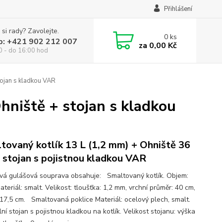
Přihlášení
 si rady? Zavolejte.
0
ks
p: +421 902 212 007
za
0,00 Kč
0 - do 16:00 hod
tojan s kladkou VAR
hniště + stojan s kladkou
tovaný kotlík 13 L (1,2 mm) + Ohniště 36
 stojan s pojistnou kladkou VAR
ová gulášová souprava obsahuje: Smaltovaný kotlík. Objem:
ateriál: smalt. Velikost: tloušťka: 1,2 mm, vrchní průměr: 40 cm,
 17,5 cm. Smaltovaná poklice Materiál: ocelový plech, smalt.
ní stojan s pojistnou kladkou na kotlík. Velikost stojanu: výška