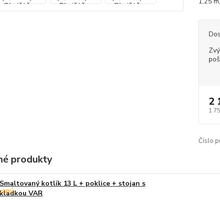
1,25 m,
Dos
Zvý
poš
2 
1 7
Číslo p
é produkty
Smaltovaný kotlík 13 L + poklice + stojan s
kladkou VAR