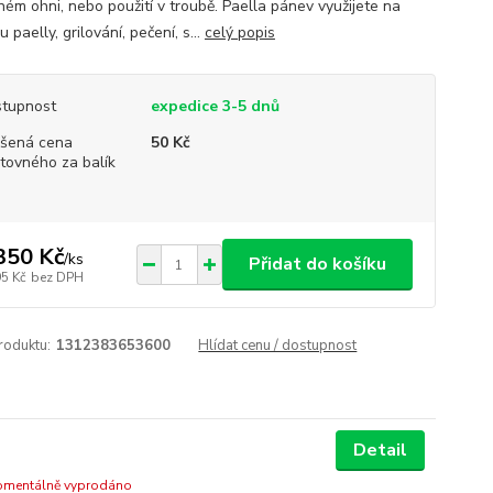
ném ohni, nebo použití v troubě. Paella pánev využijete na
u paelly, grilování, pečení, s...
celý popis
tupnost
expedice 3-5 dnů
šená cena
50 Kč
tovného za balík
350 Kč
/
ks
Přidat do košíku
95 Kč
bez DPH
roduktu:
1312383653600
Hlídat cenu / dostupnost
Detail
mentálně vyprodáno