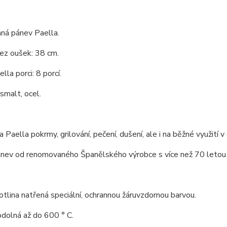
ná pánev Paella.
ez oušek: 38 cm.
lla porci: 8 porcí.
 smalt, ocel.
 Paella pokrmy, grilování, pečení, dušení, ale i na běžné využití v 
nev od renomovaného Španělského výrobce s více než 70 letou hi
tlina natřená speciální, ochrannou žáruvzdornou barvou.
odolná až do 600 ° C.