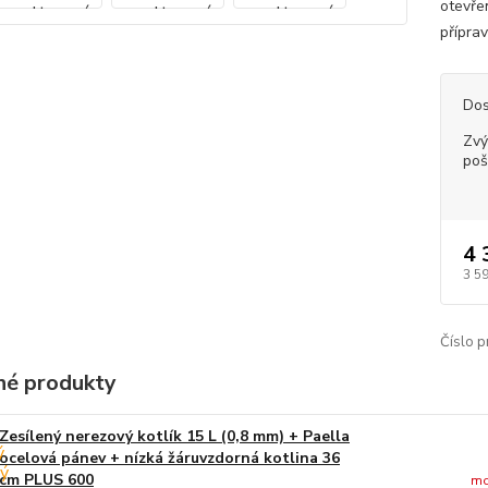
otevře
příprav
Dos
Zvý
poš
4 
3 5
Číslo p
é produkty
Zesílený nerezový kotlík 15 L (0,8 mm) + Paella
ocelová pánev + nízká žáruvzdorná kotlina 36
cm PLUS 600
mo