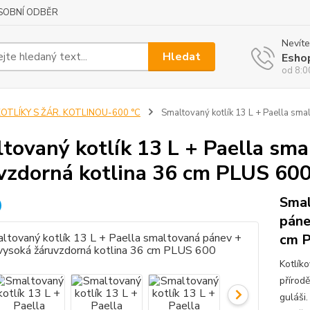
SOBNÍ ODBĚR
Nevíte
Hledat
Esho
od 8:0
OTLÍKY S ŽÁR. KOTLINOU-600 °C
Smaltovaný kotlík 13 L + Paella sm
tovaný kotlík 13 L + Paella sm
vzdorná kotlina 36 cm PLUS 60
Smal
páne
cm P
Kotlík
přírod
guláši