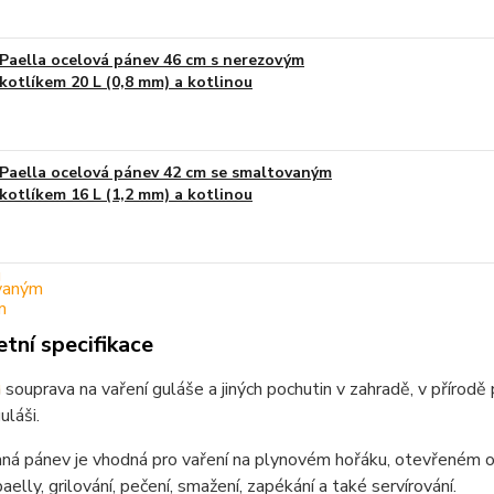
Paella ocelová pánev 46 cm s nerezovým
kotlíkem 20 L (0,8 mm) a kotlinou
Paella ocelová pánev 42 cm se smaltovaným
kotlíkem 16 L (1,2 mm) a kotlinou
tní specifikace
 souprava na vaření guláše a jiných pochutin v zahradě, v přírodě
láši.
á pánev je vhodná pro vaření na plynovém hořáku, otevřeném ohn
aelly, grilování, pečení, smažení, zapékání a také servírování.