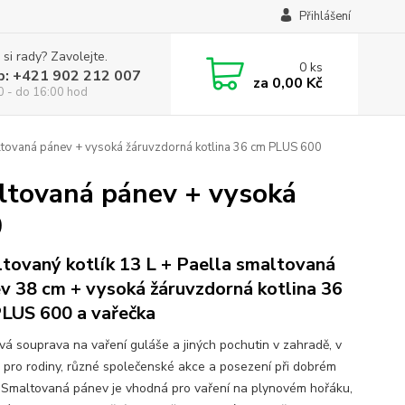
Přihlášení
 si rady? Zavolejte.
0
ks
p: +421 902 212 007
za
0,00 Kč
0 - do 16:00 hod
altovaná pánev + vysoká žáruvzdorná kotlina 36 cm PLUS 600
altovaná pánev + vysoká
0
tovaný kotlík 13 L + Paella smaltovaná
v 38 cm + vysoká žáruvzdorná kotlina 36
LUS 600 a vařečka
ová souprava na vaření guláše a jiných pochutin v zahradě, v
ě pro rodiny, různé společenské akce a posezení při dobrém
. Smaltovaná pánev je vhodná pro vaření na plynovém hořáku,