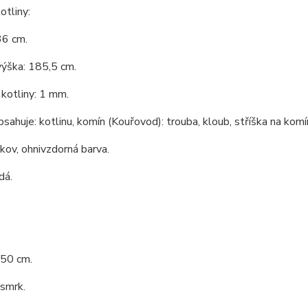
tliny:
36 cm.
výška: 185,5 cm.
kotliny: 1 mm.
bsahuje: kotlinu, komín (Kouřovod): trouba, kloub, stříška na komín
 kov, ohnivzdorná barva.
dá.
 50 cm.
 smrk.