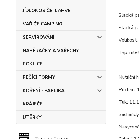
JÍDLONOSIČE, LAHVE
Sladká p
VAŘIČE CAMPING
Sladká pa
SERVÍROVÁNÍ
Velikost:
NABĚRAČKY A VAŘECHY
Typ: mlet
POKLICE
Nutriční 
PEČÍCÍ FORMY
Protein: 
KOŘENÍ - PAPRIKA
Tuk: 11,1
KRÁJEČE
Sacharidy
UTĚRKY
Nasycené