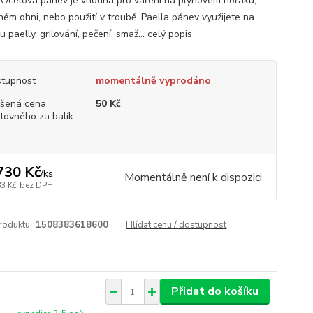
. Ocelová pánev je vhodná pro vaření na plynovém hořáku,
ném ohni, nebo použití v troubě. Paella pánev využijete na
u paelly, grilování, pečení, smaž...
celý popis
tupnost
momentálně vyprodáno
šená cena
50 Kč
tovného za balík
730 Kč
/
ks
Momentálně není k dispozici
83 Kč
bez DPH
roduktu:
1508383618600
Hlídat cenu / dostupnost
Přidat do košíku