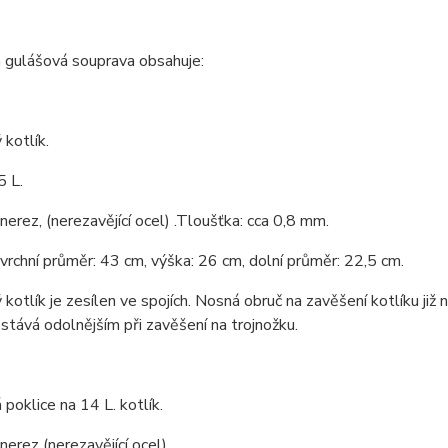
 gulášová souprava obsahuje:
kotlík.
5 L.
 nerez, (nerezavějící ocel) .Tloušťka: cca 0,8 mm.
 vrchní průměr: 43 cm, výška: 26 cm, dolní průměr: 22,5 cm.
kotlík je zesílen ve spojích. Nosná obruč na zavěšení kotlíku již 
 stává odolnějším při zavěšení na trojnožku.
poklice na 14 L. kotlík.
nerez (nerezavějící ocel).