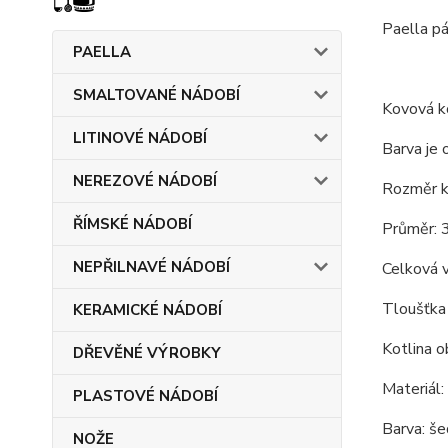
Paella pá
PAELLA
SMALTOVANÉ NÁDOBÍ
Kovová ko
LITINOVÉ NÁDOBÍ
Barva je 
NEREZOVÉ NÁDOBÍ
Rozměr ko
ŘÍMSKÉ NÁDOBÍ
Průměr: 
NEPŘILNAVÉ NÁDOBÍ
Celková 
Tloušťka 
KERAMICKÉ NÁDOBÍ
Kotlina o
DŘEVĚNÉ VÝROBKY
Materiál:
PLASTOVÉ NÁDOBÍ
Barva: še
NOŽE