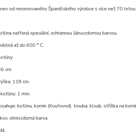
nev od renomovaného Španělského výrobce s více než 70 letou hi
tlina natřená speciální, ochrannou žáruvzdornou barvou.
odolná až do 600 ° C.
tliny:
36 cm.
výška: 118 cm.
kotliny: 1 mm.
bsahuje: kotlinu, komín (Kouřovod): trouba, kloub, stříška na komín
 kov, ohnivzdorná barva.
dá.