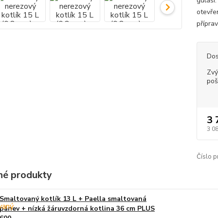
guláši
otevře
příprav
Dos
Zvý
poš
3 
3 0
Číslo p
é produkty
Smaltovaný kotlík 13 L + Paella smaltovaná
pánev + nízká žáruvzdorná kotlina 36 cm PLUS