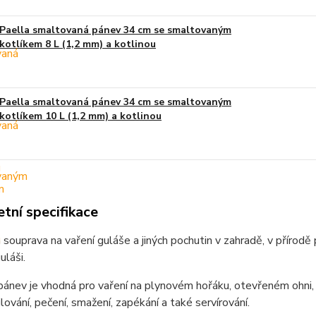
Paella smaltovaná pánev 34 cm se smaltovaným
kotlíkem 8 L (1,2 mm) a kotlinou
Paella smaltovaná pánev 34 cm se smaltovaným
kotlíkem 10 L (1,2 mm) a kotlinou
tní specifikace
 souprava na vaření guláše a jiných pochutin v zahradě, v přírodě
láši.
ánev je vhodná pro vaření na plynovém hořáku, otevřeném ohni, n
ilování, pečení, smažení, zapékání a také servírování.