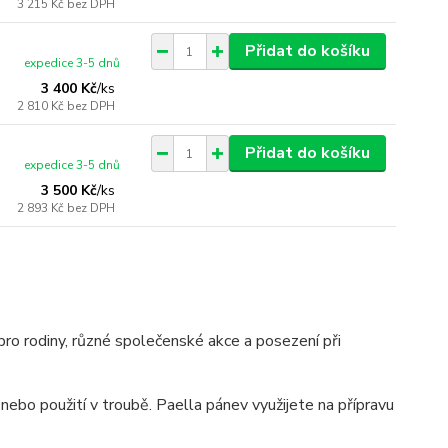
3 215 Kč
bez DPH
Přidat do košíku
expedice 3-5 dnů
3 400 Kč
/
ks
2 810 Kč
bez DPH
Přidat do košíku
expedice 3-5 dnů
3 500 Kč
/
ks
2 893 Kč
bez DPH
 pro rodiny, různé společenské akce a posezení při
ebo použití v troubě. Paella pánev využijete na přípravu