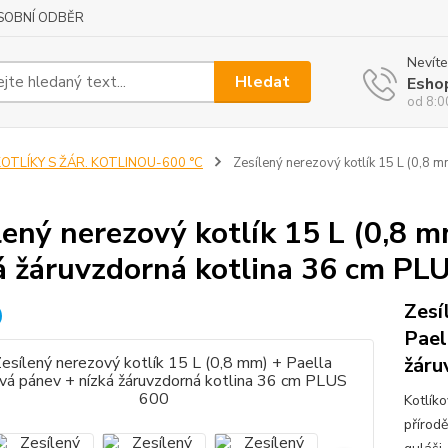
SOBNÍ ODBĚR
Nevíte
Hledat
Esho
od 8:0
OTLÍKY S ŽÁR. KOTLINOU-600 °C
Zesílený nerezový kotlík 15 L (0,8 
lený nerezový kotlík 15 L (0,8 m
á žáruvzdorná kotlina 36 cm PL
Zesí
Pael
žáru
Kotlík
přírod