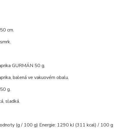
 50 cm.
 smrk.
aprika GURMÁN 50 g.
prika, balená ve vakuovém obalu.
 50 g.
á, sladká.
hodnoty (g / 100 g) Energie: 1290 kJ (311 kcal) / 100 g