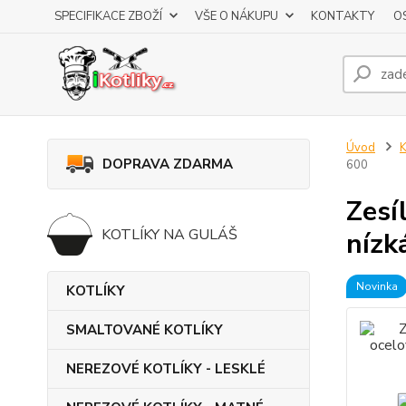
SPECIFIKACE ZBOŽÍ
VŠE O NÁKUPU
KONTAKTY
O
Úvod
K
DOPRAVA ZDARMA
600
Zesí
KOTLÍKY NA GULÁŠ
nízk
Novinka
KOTLÍKY
SMALTOVANÉ KOTLÍKY
NEREZOVÉ KOTLÍKY - LESKLÉ