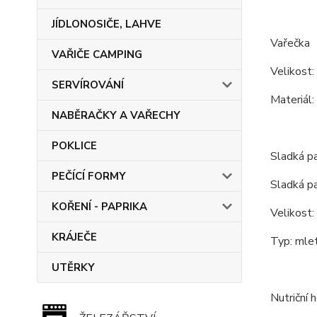
JÍDLONOSIČE, LAHVE
Vařečka
VAŘIČE CAMPING
Velikost:
SERVÍROVÁNÍ
Materiál:
NABĚRAČKY A VAŘECHY
POKLICE
Sladká p
PEČÍCÍ FORMY
Sladká pa
KOŘENÍ - PAPRIKA
Velikost:
KRÁJEČE
Typ: mlet
UTĚRKY
Nutriční 