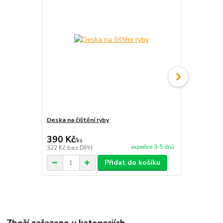
Deska na čištění ryby
Abal košík-
390 Kč
900 Kč
/
ks
/
ks
expedice 3-5 dnů
322 Kč
bez DPH
744 Kč
bez 
Přidat do košíku