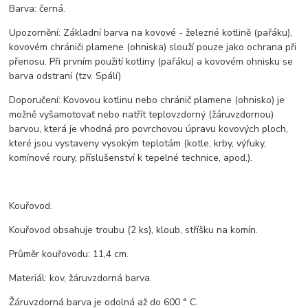
Barva: černá.
Upozornění: Základní barva na kovové - železné kotlině (pařáku),
kovovém chrániči plamene (ohniska) slouží pouze jako ochrana při
přenosu. Při prvním použití kotliny (pařáku) a kovovém ohnisku se
barva odstraní (tzv. Spálí)
Doporučení: Kovovou kotlinu nebo chránič plamene (ohnisko) je
možně vyšamotovať nebo natřít teplovzdorný (žáruvzdornou)
barvou, která je vhodná pro povrchovou úpravu kovových ploch,
které jsou vystaveny vysokým teplotám (kotle, krby, výfuky,
komínové roury, příslušenství k tepelné technice, apod.).
Kouřovod.
Kouřovod obsahuje troubu (2 ks), kloub, stříšku na komín.
Průměr kouřovodu: 11,4 cm.
Materiál: kov, žáruvzdorná barva.
Žáruvzdorná barva je odolná až do 600 ° C.