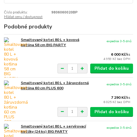
Číslo produktu:
9806060020BP
Hlídat cenu / dostupnost
Podobné produkty
Smaltovaný kotel 80 L + kovová
expedice 3-5 dnů
kotlina 58 cm BIG PARTY
6 000 Kč
/
ks
4 959 Kč
bez DPH
Přidat do košíku
Smaltovaný kotel 80 L + žáruvzdorná
expedice 3-5 dnů
kotlina 60 cm PLUS 600
7 290 Kč
/
ks
6 025 Kč
bez DPH
Přidat do košíku
Smaltovaný kotel 80 L + servírovací
expedice 3-5 dnů
kotlíky (24 ks) BIG PARTY