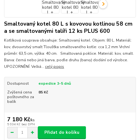
Smaltovaný kotel 80 L s kovovou kotlinou 58 cm
a se smaltovanými talíři 12 ks PLUS 600
Kotlíková souprava obsahuje: Smaltovaný kotel. Objem: 80 L. Materiál:
kov, dvouvrstvý smalt Tloušťka smaltovaného kotle: cca 1,2 mm Vrchní
průměr: 63,5 cm, výška: 40 cm. Smaltovaná poklice. Materiál: kov, smalt.
Barva: černá nebo jiná barva, podle druhu (barvy) dodání od výrobce.
UPOZORNĚNÍ: Velká...
celý popis
Dostupnost
expedice 3-5 dnů
Zvýšená cena
85 Kč
poštovného za
balík
7 180 Kč
/
ks
5 934 Kč
bez DPH
Přidat do košíku