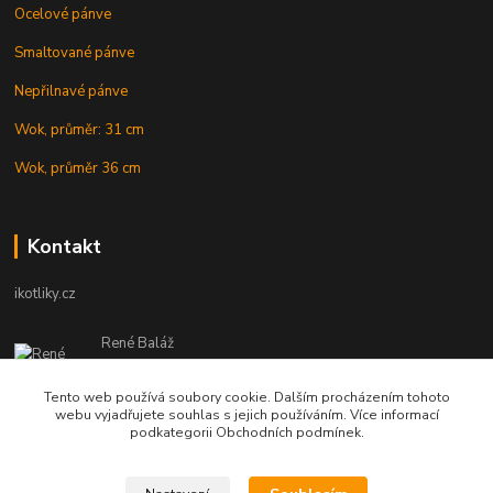
Ocelové pánve
Smaltované pánve
Nepřilnavé pánve
Wok, průměr: 31 cm
Wok, průměr 36 cm
Kontakt
ikotliky.cz
René Baláž
Eshop: +421 902 212 007
od 8:00 - do 16:00 hod
Tento web používá soubory cookie. Dalším procházením tohoto
webu vyjadřujete souhlas s jejich používáním. Více informací
info@ikotliky.cz
podkategorii Obchodních podmínek.