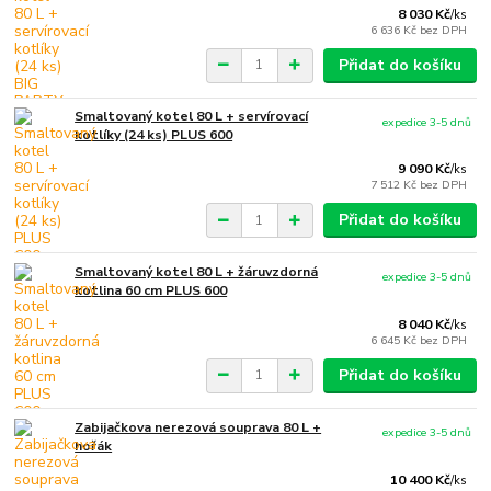
8 030 Kč
/
ks
6 636 Kč
bez DPH
Přidat do košíku
Smaltovaný kotel 80 L + servírovací
expedice 3-5 dnů
kotlíky (24 ks) PLUS 600
9 090 Kč
/
ks
7 512 Kč
bez DPH
Přidat do košíku
Smaltovaný kotel 80 L + žáruvzdorná
expedice 3-5 dnů
kotlina 60 cm PLUS 600
8 040 Kč
/
ks
6 645 Kč
bez DPH
Přidat do košíku
Zabijačkova nerezová souprava 80 L +
expedice 3-5 dnů
hořák
10 400 Kč
/
ks