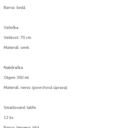
Barva: šedá.
Vařečka.
Velikost: 70 cm.
Materiál: smrk.
Naběračka.
Objem 350 ml.
Materiál: nerez (povrchová úprava).
Smaltované talíře.
12 ks.
Barva: červena, bílá.