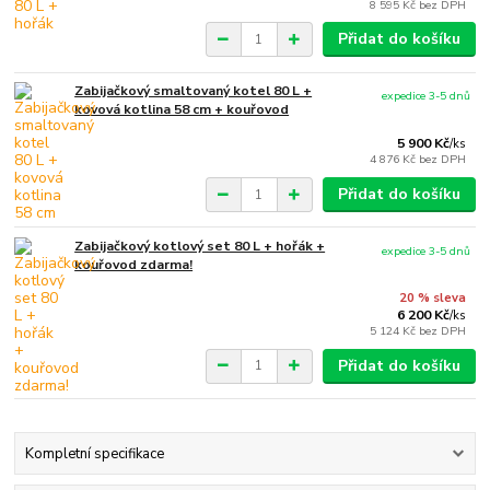
8 595 Kč
bez DPH
Přidat do košíku
Zabijačkový smaltovaný kotel 80 L +
expedice 3-5 dnů
kovová kotlina 58 cm + kouřovod
5 900 Kč
/
ks
4 876 Kč
bez DPH
Přidat do košíku
Zabijačkový kotlový set 80 L + hořák +
expedice 3-5 dnů
kouřovod zdarma!
20 % sleva
6 200 Kč
/
ks
5 124 Kč
bez DPH
Přidat do košíku
Kompletní specifikace