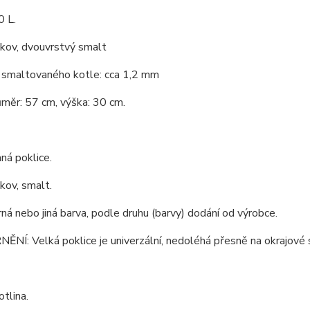
0 L.
 kov, dvouvrstvý smalt
 smaltovaného kotle: cca 1,2 mm
ůměr: 57 cm, výška: 30 cm.
ná poklice.
 kov, smalt.
rná nebo jiná barva, podle druhu (barvy) dodání od výrobce.
Í: Velká poklice je univerzální, nedoléhá přesně na okrajové s
tlina.