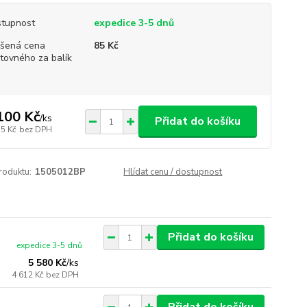
tupnost
expedice 3-5 dnů
šená cena
85 Kč
tovného za balík
100 Kč
/
ks
Přidat do košíku
15 Kč
bez DPH
roduktu:
1505012BP
Hlídat cenu / dostupnost
Přidat do košíku
expedice 3-5 dnů
5 580 Kč
/
ks
4 612 Kč
bez DPH