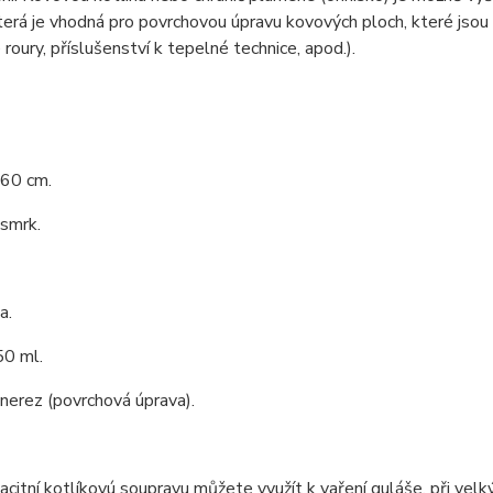
terá je vhodná pro povrchovou úpravu kovových ploch, které jsou
roury, příslušenství k tepelné technice, apod.).
 60 cm.
 smrk.
a.
0 ml.
 nerez (povrchová úprava).
citní kotlíkovú soupravu můžete využít k vaření guláše, při velký