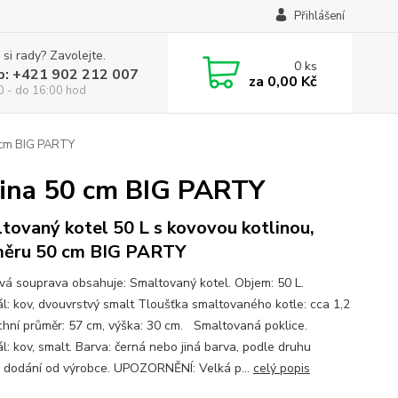
Přihlášení
 si rady? Zavolejte.
0
ks
p: +421 902 212 007
za
0,00 Kč
0 - do 16:00 hod
0 cm BIG PARTY
lina 50 cm BIG PARTY
tovaný kotel 50 L s kovovou kotlinou,
ěru 50 cm BIG PARTY
ová souprava obsahuje: Smaltovaný kotel. Objem: 50 L.
ál: kov, dvouvrstvý smalt Tloušťka smaltovaného kotle: cca 1,2
hní průměr: 57 cm, výška: 30 cm. Smaltovaná poklice.
l: kov, smalt. Barva: černá nebo jiná barva, podle druhu
) dodání od výrobce. UPOZORNĚNÍ: Velká p...
celý popis