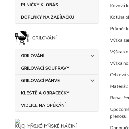
PLNIČKY KLOBÁS
Kovová ko
Kotlina o
DOPLŇKY NA ZABÍJAČKU
Průměr ko
GRILOVÁNÍ
Výška sa
Výška kot
GRILOVÁNÍ
Výška nož
GRILOVACÍ SOUPRAVY
Celková v
GRILOVACÍ PÁNVE
Materiál:
KLEŠTĚ A OBRACEČKY
Barva: če
VIDLICE NA OPÉKÁNÍ
Upozorněn
přenosu. 
KUCHYŇSKÉ NÁČINÍ
Doporučen