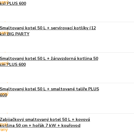
ks) PLUS 600
Smaltovaný kotel 50 L + servírovací kotlíky (12
ks) BIG PARTY
Smaltovaný kotel 50 L + žáruvzdorná kotlina 50
cm PLUS 600
Smaltovaný kotel 50 L + smaltované talíře PLUS
600
Zabijačkový smaltovaný kotel 50 L + kovová
kotlina 50 cm + hořák 7 kW + kouřovod