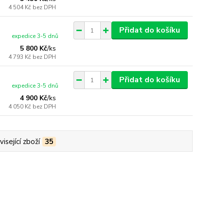
4 504 Kč
bez DPH
Přidat do košíku
expedice 3-5 dnů
5 800 Kč
/
ks
4 793 Kč
bez DPH
Přidat do košíku
expedice 3-5 dnů
4 900 Kč
/
ks
4 050 Kč
bez DPH
isející zboží
35