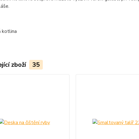
láše.
jící zboží
35