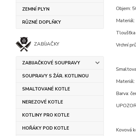
Objem: 5
ZEMNÍ PLYN
Materiál:
RŮZNÉ DOPLŇKY
Tloušťka
ZABÍJAČKY
Vrchní pr
ZABIJAČKOVÉ SOUPRAVY
Smaltova
SOUPRAVY S ŽÁR. KOTLINOU
Materiál:
SMALTOVANÉ KOTLE
Barva: če
NEREZOVÉ KOTLE
UPOZORNĚN
KOTLINY PRO KOTLE
HOŘÁKY POD KOTLE
Kovová ko