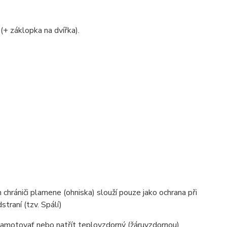
 (+ záklopka na dvířka).
chrániči plamene (ohniska) slouží pouze jako ochrana při
traní (tzv. Spálí)
šamotovať nebo natřít teplovzdorný (žáruvzdornou)