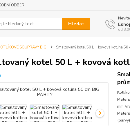
SOBNÍ ODBĚR
Nevíte
Hledat
Esho
od 8:0
KOTLÍKOVÉ SOUPRAVY BIG
Smaltovaný kotel 50 L + kovová kotlina 5
tovaný kotel 50 L + kovová kot
Smal
prům
Kotlík
Materi
mm Vrc
Materiá
(barvy