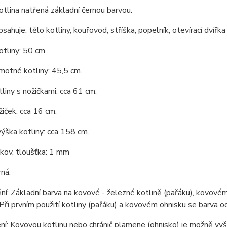
tlina natřená základní černou barvou.
bsahuje: tělo kotliny, kouřovod, stříška, popelník, otevírací dvířka
tliny: 50 cm.
motné kotliny: 45,5 cm.
liny s nožičkami: cca 61 cm.
iček: cca 16 cm.
ýška kotliny: cca 158 cm.
 kov, tloušťka: 1 mm
rná.
í: Základní barva na kovové - železné kotlině (pařáku), kovovém 
Při prvním použití kotliny (pařáku) a kovovém ohnisku se barva ods
í: Kovovou kotlinu nebo chránič plamene (ohnisko) je možně vy