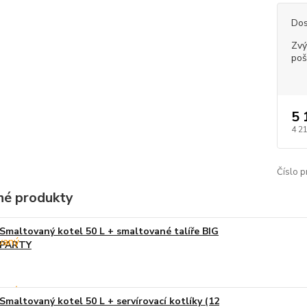
Dos
Zvý
poš
5 
4 2
Číslo p
é produkty
Smaltovaný kotel 50 L + smaltované talíře BIG
PARTY
Smaltovaný kotel 50 L + servírovací kotlíky (12