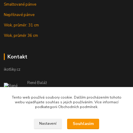
Smaltované pánve
Nepřilnavé pánve
Wok, průměr: 31 cm
Wok, průměr 36 cm
Kontakt
ikotliky.cz
René Baláž
Eshop: +421 902 212 007
od 8:00 - do 16:00 hod
Tento web používá soubory cookie. Dalším procházením tohoto
webu vyjadřujete souhlas s jejich používáním. Více informací
info@ikotliky.cz
podkategorii Obchodních podmínek.
Souhlasím
Nastavení