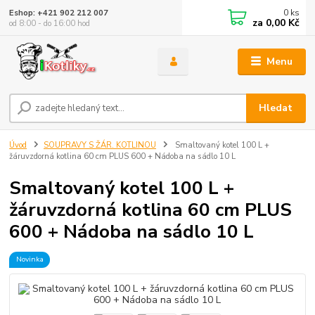
0
ks
Eshop: +421 902 212 007
za
0,00 Kč
od 8:00 - do 16:00 hod
Menu
Hledat
Úvod
SOUPRAVY S ŽÁR. KOTLINOU
Smaltovaný kotel 100 L +
žáruvzdorná kotlina 60 cm PLUS 600 + Nádoba na sádlo 10 L
Smaltovaný kotel 100 L +
žáruvzdorná kotlina 60 cm PLUS
600 + Nádoba na sádlo 10 L
Novinka