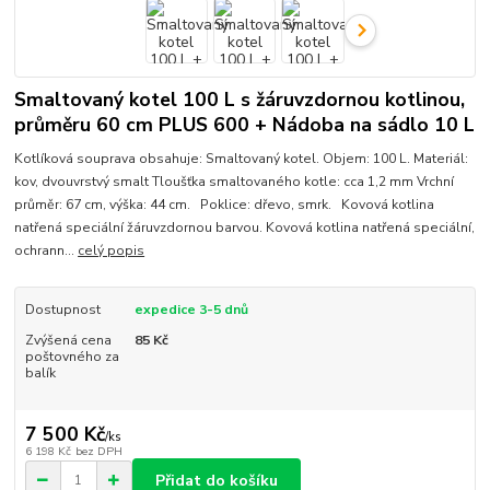
Smaltovaný kotel 100 L s žáruvzdornou kotlinou,
průměru 60 cm PLUS 600 + Nádoba na sádlo 10 L
Kotlíková souprava obsahuje: Smaltovaný kotel. Objem: 100 L. Materiál:
kov, dvouvrstvý smalt Tloušťka smaltovaného kotle: cca 1,2 mm Vrchní
průměr: 67 cm, výška: 44 cm. Poklice: dřevo, smrk. Kovová kotlina
natřená speciální žáruvzdornou barvou. Kovová kotlina natřená speciální,
ochrann...
celý popis
Dostupnost
expedice 3-5 dnů
Zvýšená cena
85 Kč
poštovného za
balík
7 500 Kč
/
ks
6 198 Kč
bez DPH
Přidat do košíku