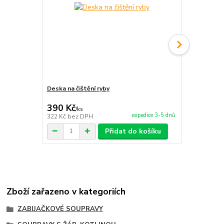
Deska na čištění ryby
Smaltovaný 
390 Kč
150 Kč
/
ks
/
ks
expedice 3-5 dnů
322 Kč
bez DPH
124 Kč
bez 
Přidat do košíku
Zboží zařazeno v kategoriích
ZABIJAČKOVÉ SOUPRAVY