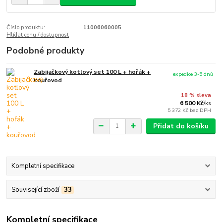
Číslo produktu:
11006060005
Hlídat cenu / dostupnost
Podobné produkty
Zabijačkový kotlový set 100 L + hořák +
expedice 3-5 dnů
kouřovod
18 % sleva
6 500 Kč
/
ks
5 372 Kč
bez DPH
Přidat do košíku
Kompletní specifikace
Související zboží
33
Kompletní specifikace