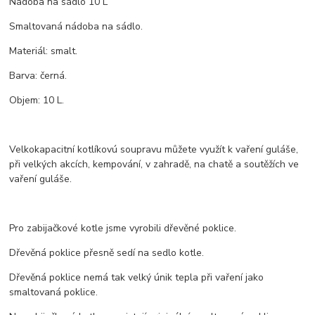
Nádoba na sádlo 10 L
Smaltovaná nádoba na sádlo.
Materiál: smalt.
Barva: černá.
Objem: 10 L.
Velkokapacitní kotlíkovú soupravu můžete využít k vaření guláše,
při velkých akcích, kempování, v zahradě, na chatě a soutěžích ve
vaření guláše.
Pro zabijačkové kotle jsme vyrobili dřevěné poklice.
Dřevěná poklice přesně sedí na sedlo kotle.
Dřevěná poklice nemá tak velký únik tepla při vaření jako
smaltovaná poklice.