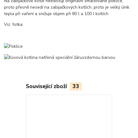
Na zabijačkové kotle neexistují originální smaltované poklice,
proto přesně nesedí na zabijačkových kotlích, proto je velký únik
tepla při vaření a snižuje objem při 80 l a 100 l kotlích
Viz: fotka:
Související zboží
33