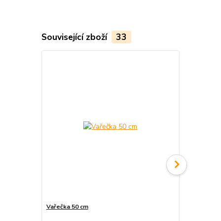
Související zboží
33
TOP produkt
Vařečka 50 cm
Paprika GU