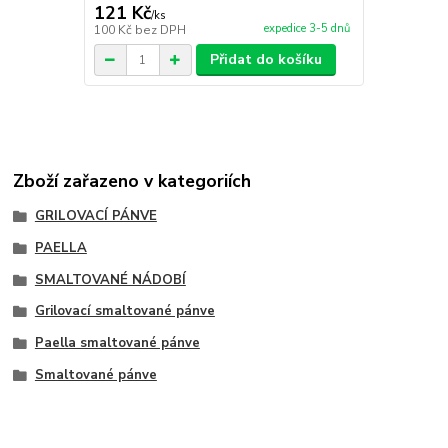
121 Kč
137 Kč
/
ks
/
ks
expedice 3-5 dnů
100 Kč
bez DPH
113 Kč
bez 
Přidat do košíku
Zboží zařazeno v kategoriích
GRILOVACÍ PÁNVE
PAELLA
SMALTOVANÉ NÁDOBÍ
Grilovací smaltované pánve
Paella smaltované pánve
Smaltované pánve