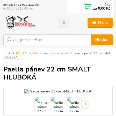
0
ks
Eshop: +421 902 212 007
za
0,00 Kč
od 8:00 - do 16:00 hod
Menu
Hledat
Úvod
PAELLA
Paella smaltované pánve
Paella pánev 22 cm SMALT
HLUBOKÁ
Paella pánev 22 cm SMALT
HLUBOKÁ