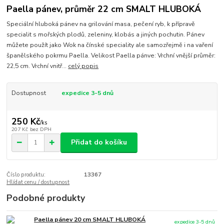
Paella pánev, průměr 22 cm SMALT HLUBOKÁ
Speciální hluboká pánev na grilování masa, pečení ryb, k přípravě
specialit s mořských plodů, zeleniny, klobás a jiných pochutin. Pánev
můžete použít jako Wok na čínské speciality ale samozřejmě i na vaření
španělského pokrmu Paella. Velikost Paella pánve: Vrchní vnější průměr:
22,5 cm. Vrchní vnitř...
celý popis
Dostupnost
expedice 3-5 dnů
250 Kč
/
ks
207 Kč
bez DPH
Přidat do košíku
Číslo produktu:
13367
Hlídat cenu / dostupnost
Podobné produkty
Paella pánev 20 cm SMALT HLUBOKÁ
expedice 3-5 dnů