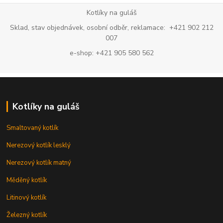
Kotlíky na guláš
Sklad, stav objednávek, osobní odběr, reklamace: +421 902 212
007
e-shop: +421 905 580 562
Kotlíky na guláš
Smaltovaný kotlík
Nerezový kotlík lesklý
Nerezový kotlík matný
Měděný kotlík
Litinový kotlík
Železný kotlík