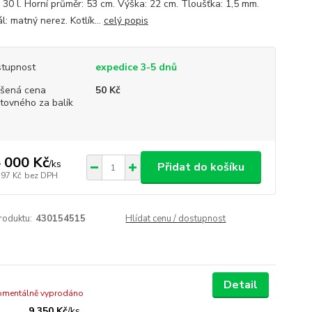
 30 l. Horní průměr: 53 cm. Výška: 22 cm. Tloušťka: 1,5 mm.
l: matný nerez. Kotlík...
celý popis
tupnost
expedice 3-5 dnů
šená cena
50 Kč
tovného za balík
 000 Kč
/
ks
Přidat do košíku
397 Kč
bez DPH
roduktu:
430154515
Hlídat cenu / dostupnost
Detail
mentálně vyprodáno
9 350 Kč
/
ks