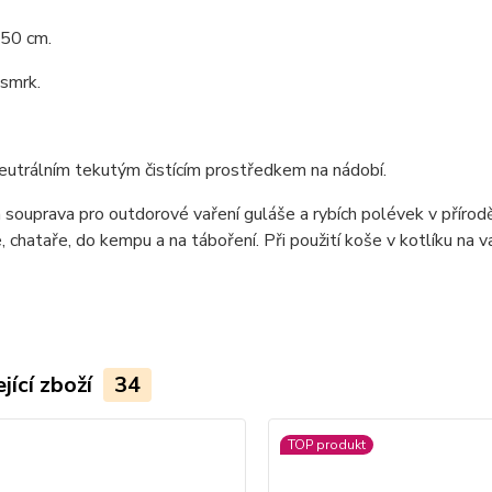
 50 cm.
 smrk.
neutrálním tekutým čistícím prostředkem na nádobí.
 souprava pro outdorové vaření guláše a rybích polévek v příro
, chataře, do kempu a na táboření. Při použití koše v kotlíku na v
jící zboží
34
TOP produkt