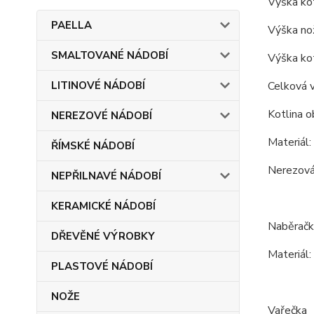
Výška kot
PAELLA
Výška nož
SMALTOVANÉ NÁDOBÍ
Výška kot
LITINOVÉ NÁDOBÍ
Celková v
Kotlina o
NEREZOVÉ NÁDOBÍ
Materiál: 
ŘÍMSKÉ NÁDOBÍ
Nerezová 
NEPŘILNAVÉ NÁDOBÍ
KERAMICKÉ NÁDOBÍ
Naběračk
DŘEVĚNÉ VÝROBKY
Materiál: 
PLASTOVÉ NÁDOBÍ
NOŽE
Vařečka