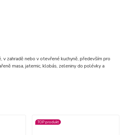
dě, v zahradě nebo v otevřené kuchyně, především pro
ařeně masa, jaternic, klobás, zeleniny do polévky a
TOP produkt
TO