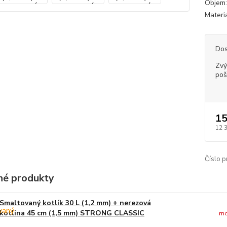
Objem:
Materiá
Dos
Zvý
poš
15
12 
Číslo p
é produkty
Smaltovaný kotlík 30 L (1,2 mm) + nerezová
kotlina 45 cm (1,5 mm) STRONG CLASSIC
mo