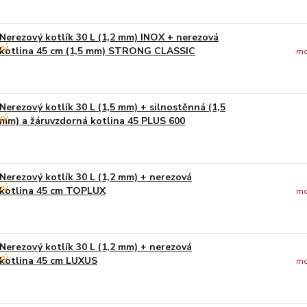
Nerezový kotlík 30 L (1,2 mm) INOX + nerezová
kotlina 45 cm (1,5 mm) STRONG CLASSIC
mo
Nerezový kotlík 30 L (1,5 mm) + silnostěnná (1,5
mm) a žáruvzdorná kotlina 45 PLUS 600
Nerezový kotlík 30 L (1,2 mm) + nerezová
kotlina 45 cm TOPLUX
mo
Nerezový kotlík 30 L (1,2 mm) + nerezová
kotlina 45 cm LUXUS
mo