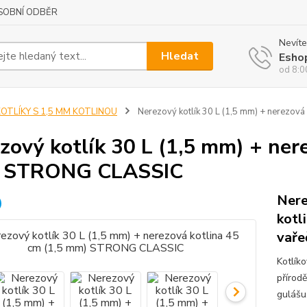
SOBNÍ ODBĚR
Nevíte
Hledat
Esho
od 8:0
KOTLÍKY S 1,5 MM KOTLINOU
Nerezový kotlík 30 L (1,5 mm) + nerezov
zový kotlík 30 L (1,5 mm) + ner
 STRONG CLASSIC
Nere
kotl
vaře
Kotlík
přírod
gulášu