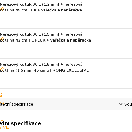
Nerezový kotlík 30 L (1,2 mm) + nerezová
kotlina 45 cm LUX + vařečka a naběračka
mo
Nerezový kotlík 30 L (1,5 mm) + nerezová
kotlina 42 cm TOPLUX + vařečka a naběračka
Nerezový kotlík 30 L (1,5 mm) + nerezová
kotlina (1,5 mm) 45 cm STRONG EXCLUSIVE
etní specifikace
Souv
tní specifikace