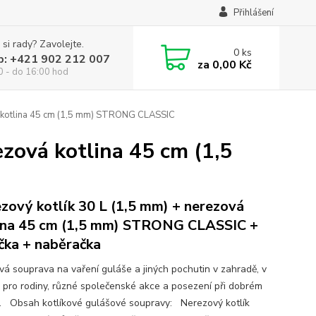
Přihlášení
 si rady? Zavolejte.
0
ks
p: +421 902 212 007
za
0,00 Kč
0 - do 16:00 hod
á kotlina 45 cm (1,5 mm) STRONG CLASSIC
ezová kotlina 45 cm (1,5
zový kotlík 30 L (1,5 mm) + nerezová
ina 45 cm (1,5 mm) STRONG CLASSIC +
čka + naběračka
ová souprava na vaření guláše a jiných pochutin v zahradě, v
ě pro rodiny, různé společenské akce a posezení při dobrém
. Obsah kotlíkové gulášové soupravy: Nerezový kotlík