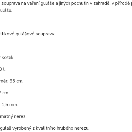
 souprava na vaření guláše a jiných pochutin v zahradě, v přírodě
ulášu.
tlíkové gulášové soupravy:
 kotlík
 l.
měr: 53 cm.
2 cm.
: 1,5 mm.
 matný nerez.
 guláš vyrobený z kvalitního hrubého nerezu.