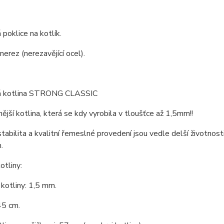
poklice na kotlík.
nerez (nerezavějící ocel).
á kotlina STRONG CLASSIC
nější kotlina, která se kdy vyrobila v tloušťce až 1,5mm!!
stabilita a kvalitní řemeslné provedení jsou vedle delší životnosti
.
tliny:
kotliny: 1,5 mm.
45 cm.