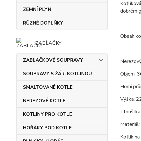
Kotlíková
ZEMNÍ PLYN
dobrém g
RŮZNÉ DOPLŇKY
Obsah ko
ZABÍJAČKY
ZABIJAČKOVÉ SOUPRAVY
Nerezový
SOUPRAVY S ŽÁR. KOTLINOU
Objem: 30
Horní prů
SMALTOVANÉ KOTLE
Výška: 2
NEREZOVÉ KOTLE
Tloušťka
KOTLINY PRO KOTLE
Materiál:
HOŘÁKY POD KOTLE
Kotlík na