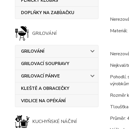
PLNIČKY KLOBÁS
DOPLŇKY NA ZABÍJAČKU
Nerezová 
Materiál: 
GRILOVÁNÍ
GRILOVÁNÍ
Nerezov
GRILOVACÍ SOUPRAVY
Nejkvalit
GRILOVACÍ PÁNVE
Pohodlí, 
výrobkům
KLEŠTĚ A OBRACEČKY
Rozměr ko
VIDLICE NA OPÉKÁNÍ
Tloušťka 
Průměr: 
KUCHYŇSKÉ NÁČINÍ