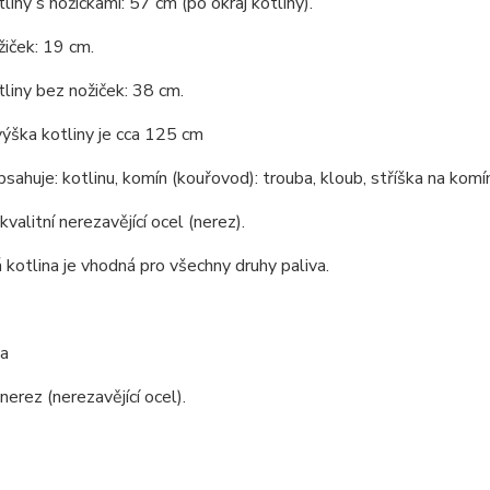
liny s nožičkami: 57 cm (po okraj kotliny).
iček: 19 cm.
liny bez nožiček: 38 cm.
ýška kotliny je cca 125 cm
bsahuje: kotlinu, komín (kouřovod): trouba, kloub, stříška na komín
kvalitní nerezavějící ocel (nerez).
kotlina je vhodná pro všechny druhy paliva.
a
nerez (nerezavějící ocel).