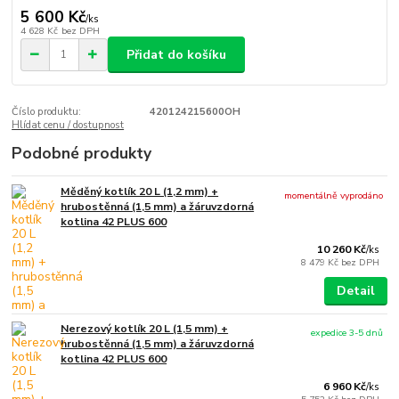
5 600 Kč
/
ks
4 628 Kč
bez DPH
Přidat do košíku
Číslo produktu:
420124215600OH
Hlídat cenu / dostupnost
Podobné produkty
Měděný kotlík 20 L (1,2 mm) +
momentálně vyprodáno
hrubostěnná (1,5 mm) a žáruvzdorná
kotlina 42 PLUS 600
10 260 Kč
/
ks
8 479 Kč
bez DPH
Detail
Nerezový kotlík 20 L (1,5 mm) +
expedice 3-5 dnů
hrubostěnná (1,5 mm) a žáruvzdorná
kotlina 42 PLUS 600
6 960 Kč
/
ks