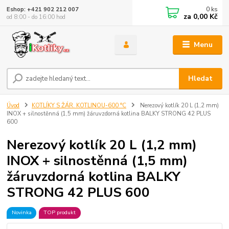
0
ks
Eshop: +421 902 212 007
za
0,00 Kč
od 8:00 - do 16:00 hod
Menu
Hledat
Úvod
KOTLÍKY S ŽÁR. KOTLINOU-600 °C
Nerezový kotlík 20 L (1,2 mm)
INOX + silnostěnná (1,5 mm) žáruvzdorná kotlina BALKY STRONG 42 PLUS
600
Nerezový kotlík 20 L (1,2 mm)
INOX + silnostěnná (1,5 mm)
žáruvzdorná kotlina BALKY
STRONG 42 PLUS 600
Novinka
TOP produkt