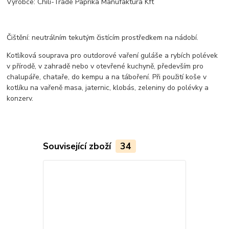
Výrobce: Chili-Trade Paprika Manufaktura Kft
Čištění: neutrálním tekutým čistícím prostředkem na nádobí.
Kotlíková souprava pro outdorové vaření guláše a rybích polévek
v přírodě, v zahradě nebo v otevřené kuchyně, především pro
chalupáře, chataře, do kempu a na táboření. Při použití koše v
kotlíku na vařeně masa, jaternic, klobás, zeleniny do polévky a
konzerv.
Související zboží
34
TOP produkt