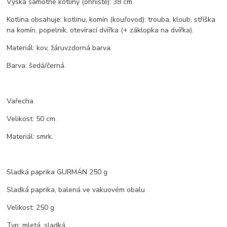
Výška samotné kotliny (ohniště): 38 cm.
Kotlina obsahuje: kotlinu, komín (kouřovod): trouba, kloub, stříška
na komín, popelník, otevírací dvířka (+ záklopka na dvířka).
Materiál: kov, žáruvzdorná barva.
Barva: šedá/černá.
Vařecha
Velikost: 50 cm.
Materiál: smrk.
Sladká paprika GURMÁN 250 g
Sladká paprika, balená ve vakuovém obalu
Velikost: 250 g
Typ: mletá, sladká