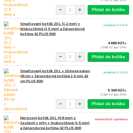
5 752 Kč
bez DPH
Přidat do košíku
Smaltovaný kotlík 20 L (1,2 mm) +
expedice 3-5 dnů
hrubostěnná (1,5 mm) a žáruvzdorná
kotlina 42 PLUS 600
4 680 Kč
/
ks
3 868 Kč
bez DPH
Přidat do košíku
Smaltovaný kotlík 20 L + litinová pánev
expedice 3-5 dnů
45 cm + žáruvzdorná kotlina 1,5 mm 42
cm PLUS 600
5 300 Kč
/
ks
4 380 Kč
bez DPH
Přidat do košíku
Nerezový kotlík 20 L (0,8 mm) s
momentálně vyprodáno
zesílený s nýty + hrubostěnná (1,5 mm)
a žáruvzdorná kotlina 42 PLUS 600