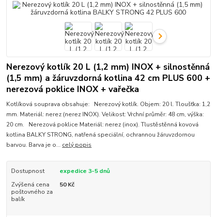
Nerezový kotlík 20 L (1,2 mm) INOX + silnostěnná
(1,5 mm) a žáruvzdorná kotlina 42 cm PLUS 600 +
nerezová poklice INOX + vařečka
Kotlíková souprava obsahuje: Nerezový kotlík. Objem: 20 l. Tloušťka: 1,2
mm. Materiál: nerez (nerez INOX). Velikost: Vrchní průměr: 48 cm, výška:
20 cm. Nerezová poklice Materiál: nerez (inox). Tlustěstěnná kovová
kotlina BALKY STRONG, natřená speciální, ochrannou žáruvzdornou
barvou. Barva je o...
celý popis
Dostupnost
expedice 3-5 dnů
Zvýšená cena
50 Kč
poštovného za
balík