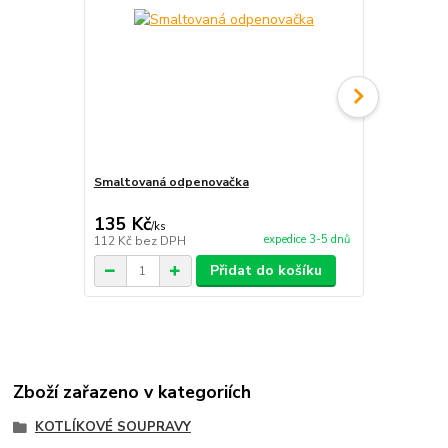
Smaltovaná odpenovačka
Paprikové ko
135 Kč
121 Kč
/
ks
/
ks
expedice 3-5 dnů
112 Kč
bez DPH
100 Kč
bez 
Přidat do košíku
Zboží zařazeno v kategoriích
KOTLÍKOVÉ SOUPRAVY