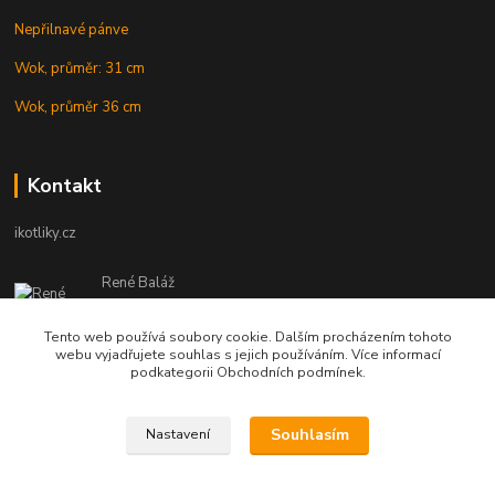
Nepřilnavé pánve
Wok, průměr: 31 cm
Wok, průměr 36 cm
Kontakt
ikotliky.cz
René Baláž
Eshop: +421 902 212 007
od 8:00 - do 16:00 hod
Tento web používá soubory cookie. Dalším procházením tohoto
webu vyjadřujete souhlas s jejich používáním. Více informací
info@ikotliky.cz
podkategorii Obchodních podmínek.
Souhlasím
Nastavení