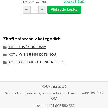
expedice 3-5 dnů
1 239 Kč
bez DPH
248 Kč
bez 
Přidat do košíku
Zboží zařazeno v kategoriích
KOTLÍKOVÉ SOUPRAVY
KOTLÍKY S 1,5 MM KOTLINOU
KOTLÍKY S ŽÁR. KOTLINOU-600 °C
Kotlíky na guláš
Sklad, stav objednávek, osobní odběr, reklamace: +421 902 212
007
e-shop: +421 905 580 562