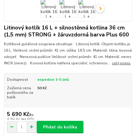
Litinový kotlík 16 L + silnostěnná kotlina 36 cm
(1,5 mm) STRONG + žáruvzdorná barva Plus 600
Kotlíková gulášová souprava obsahuje: Litinový kotlík. Objem kotlíku je
16 L. Velikost: vrchní průměr: 41 cm, výška: 18,5 cm. Materiál: litina, kovová
rukojeť. Nerezová poklice Velikost: vrchní průměr: 41 cm. Materiál: nerez
INOX (nerez). Kovová kotlina natřená speciální, ochrannou ...
celý popis
Dostupnost
expedice 3-5 dnů
Zvýšená cena
50 Kč
poštovného za
balík
5 690 Kč
/
ks
4 702 Kč
bez DPH
Přidat do košíku