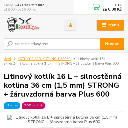
0
ks
Eshop: +421 902 212 007
za
0,00 Kč
od 8:00 - do 16:00 hod
Menu
Hledat
Úvod
KOTLÍKY S ŽÁR. KOTLINOU-600 °C
Litinový kotlík 16 L +
silnostěnná kotlina 36 cm (1,5 mm) STRONG + žáruvzdorná barva Plus 600
Litinový kotlík 16 L + silnostěnná
kotlina 36 cm (1,5 mm) STRONG
+ žáruvzdorná barva Plus 600
Novinka
TOP produkt