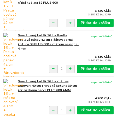
nízká kotlina 39 PLUS 600
3 820 Kč
/
ks
3 157 Kč
bez DPH
Přidat do košíku
Smaltovaný kotlík 16 L + Paella
expedice 3-5 dnů
ocelová pánev 42 cm + žáruvzdorná
kotlina 39 PLUS 600 s roštem na popel
4 mm
3 830 Kč
/
ks
3 165 Kč
bez DPH
Přidat do košíku
Smaltovaný kotlík 16 L + rošt na
expedice 3-5 dnů
grilování 40 cm + vysoká kotlina 39 cm
žáruvzdorná barva PLUS 600 4 MM
4 200 Kč
/
ks
3 471 Kč
bez DPH
Přidat do košíku