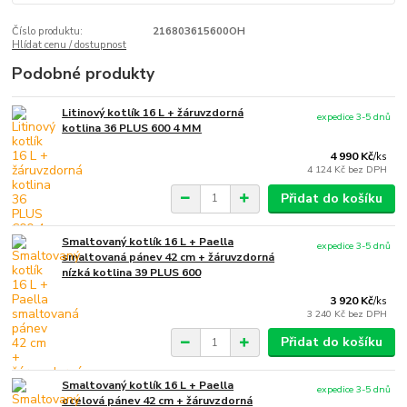
Číslo produktu:
216803615600OH
Hlídat cenu / dostupnost
Podobné produkty
Litinový kotlík 16 L + žáruvzdorná
expedice 3-5 dnů
kotlina 36 PLUS 600 4 MM
4 990 Kč
/
ks
4 124 Kč
bez DPH
Přidat do košíku
Smaltovaný kotlík 16 L + Paella
expedice 3-5 dnů
smaltovaná pánev 42 cm + žáruvzdorná
nízká kotlina 39 PLUS 600
3 920 Kč
/
ks
3 240 Kč
bez DPH
Přidat do košíku
Smaltovaný kotlík 16 L + Paella
expedice 3-5 dnů
ocelová pánev 42 cm + žáruvzdorná