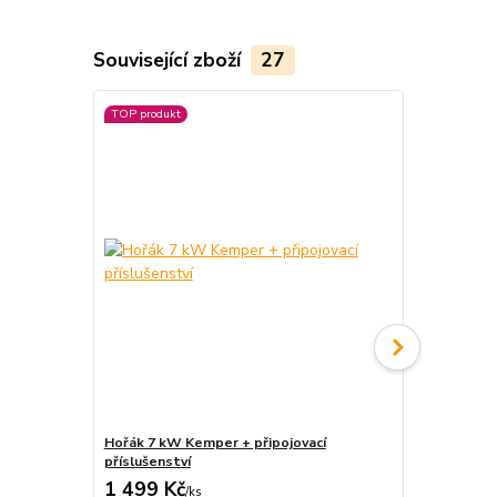
Související zboží
27
TOP produkt
Hořák 7 kW Kemper + připojovací
Dřevěná sad
příslušenství
1 499 Kč
300 Kč
/
ks
/
ks