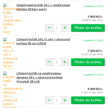
Smaltovaný kotlík 16 L + smaltovaná
expedice 3-5 dnů
kotlina 39 Easy party
3 950 Kč
/
ks
3 264 Kč
bez DPH
Přidat do košíku
Litinový kotlík 16 L (1 cm) + nerezová
expedice 3-5 dnů
kotlina 36 cm LUXUS
7 420 Kč
/
ks
6 132 Kč
bez DPH
Přidat do košíku
Litinový kotlík se smaltovanou
expedice 3-5 dnů
úpravou 16 L + nerezová kotlina
(Vysoká) 36 LUX
9 900 Kč
/
ks
8 182 Kč
bez DPH
Přidat do košíku