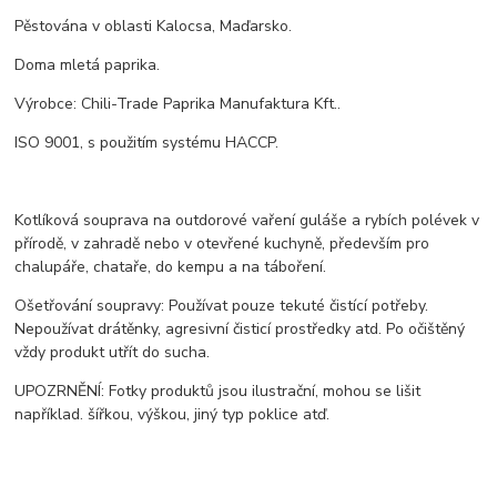
Pěstována v oblasti Kalocsa, Maďarsko.
Doma mletá paprika.
Výrobce: Chili-Trade Paprika Manufaktura Kft..
ISO 9001, s použitím systému HACCP.
Kotlíková souprava na outdorové vaření guláše a rybích polévek v
přírodě, v zahradě nebo v otevřené kuchyně, především pro
chalupáře, chataře, do kempu a na táboření.
Ošetřování soupravy: Používat pouze tekuté čistící potřeby.
Nepoužívat drátěnky, agresivní čisticí prostředky atd. Po očištěný
vždy produkt utřít do sucha.
UPOZRNĚNÍ: Fotky produktů jsou ilustrační, mohou se lišit
například. šířkou, výškou, jiný typ poklice atď.