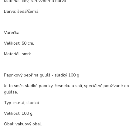
Materiál: kov, žáruvzdorná barva.
Barva: šedá/černá.
Vařečka
Velikost: 50 cm.
Materiál: smrk.
Paprikový pepř na guláš - sladký 100 g
Je to směs sladké papriky, česneku a soli, speciálně používané do
guláše.
Typ: mletá, sladká.
Velikost: 100 g.
Obal: vakuový obal.