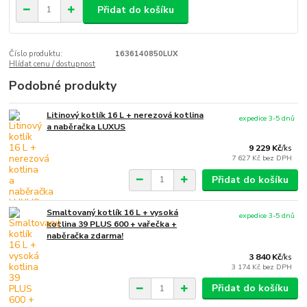
Přidat do košíku
Číslo produktu:
1636140850LUX
Hlídat cenu / dostupnost
Podobné produkty
Litinový kotlík 16 L + nerezová kotlina
expedice 3-5 dnů
a naběračka LUXUS
9 229 Kč
/
ks
7 627 Kč
bez DPH
Přidat do košíku
Smaltovaný kotlík 16 L + vysoká
expedice 3-5 dnů
kotlina 39 PLUS 600 + vařečka +
naběračka zdarma!
3 840 Kč
/
ks
3 174 Kč
bez DPH
Přidat do košíku