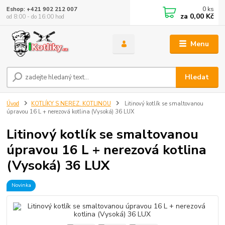
0
ks
Eshop: +421 902 212 007
za
0,00 Kč
od 8:00 - do 16:00 hod
Menu
Hledat
Úvod
KOTLÍKY S NEREZ. KOTLINOU
Litinový kotlík se smaltovanou
úpravou 16 L + nerezová kotlina (Vysoká) 36 LUX
Litinový kotlík se smaltovanou
úpravou 16 L + nerezová kotlina
(Vysoká) 36 LUX
Novinka