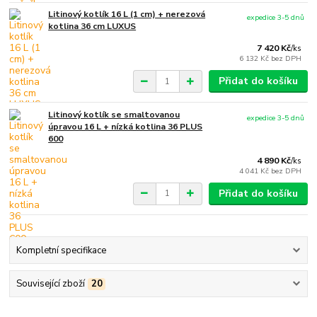
Litinový kotlík 16 L (1 cm) + nerezová
expedice 3-5 dnů
kotlina 36 cm LUXUS
7 420 Kč
/
ks
6 132 Kč
bez DPH
Přidat do košíku
Litinový kotlík se smaltovanou
expedice 3-5 dnů
úpravou 16 L + nízká kotlina 36 PLUS
600
4 890 Kč
/
ks
4 041 Kč
bez DPH
Přidat do košíku
Kompletní specifikace
Související zboží
20