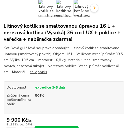
Litinový kotlík se smaltovanou úpravou 16 L +
nerezová kotlina (Vysoká) 36 cm LUX + poklice +
vařečka + naběračka zdarma!
Kotlíková gulášová souprava obsahuje: Litinový kotlík se smaltovanou
úpravou (smaltovaný povrch). Objem: 16 L. Velikost: Vrchní průměr: 39,5
cm. Výška: 19,5 cm. Hmotnost: 10,8 kg. Materiál: litina, smaltovaný
povrch, nerezová rukojeť. Nerezová poklice. Vrchní průměr poklice: 41
cm. Materiál:...
celý popis
Dostupnost
expedice 3-5 dnů
Zvýšená cena
50 Kč
poštovného za
balík
9 900 Kč
/
ks
8 182 Kč
bez DPH