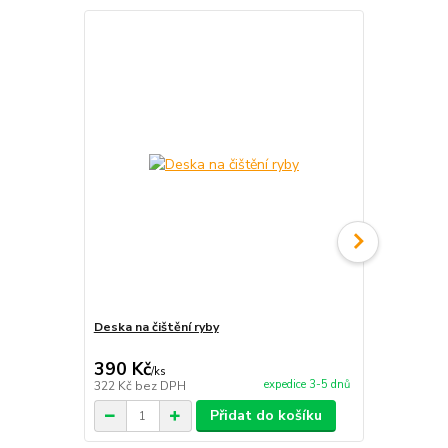
Deska na čištění ryby
Smaltovaný 
390 Kč
150 Kč
/
ks
/
ks
expedice 3-5 dnů
322 Kč
bez DPH
124 Kč
bez 
Přidat do košíku