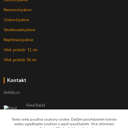
Litinové pánve
Nerezové pánve
Ocelové pánve
Smaltované pánve
Nepřilnavé pánve
Wok, průměr: 31 cm
Wok, průměr 36 cm
Kontakt
ikotliky.cz
René Baláž
Eshop: +421 902 212 007
od 8:00 - do 16:00 hod
Tento web používá soubory cookie. Dalším procházením tohoto
webu vyjadřujete souhlas s jejich používáním. Více informací
info@ikotliky.cz