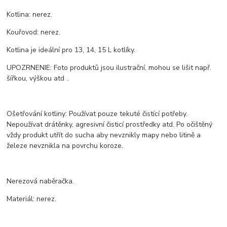
Kotlina: nerez.
Kouřovod: nerez.
Kotlina je ideální pro 13, 14, 15 L kotlíky.
UPOZRNENIE: Foto produktů jsou ilustrační, mohou se lišit např.
šířkou, výškou atd ..
Ošetřování kotliny: Používat pouze tekuté čistící potřeby.
Nepoužívat drátěnky, agresivní čisticí prostředky atd. Po očištěný
vždy produkt utřít do sucha aby nevznikly mapy nebo litině a
železe nevznikla na povrchu koroze.
Nerezová naběračka.
Materiál: nerez.