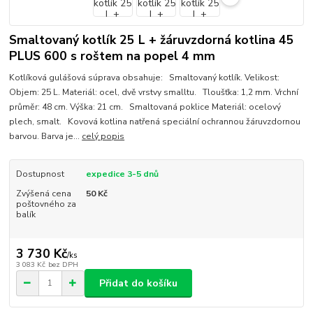
Smaltovaný kotlík 25 L + žáruvzdorná kotlina 45
PLUS 600 s roštem na popel 4 mm
Kotlíková gulášová súprava obsahuje: Smaltovaný kotlík. Velikost:
Objem: 25 L. Materiál: ocel, dvě vrstvy smalltu. Tloušťka: 1,2 mm. Vrchní
průměr: 48 cm. Výška: 21 cm. Smaltovaná poklice Materiál: ocelový
plech, smalt. Kovová kotlina natřená speciální ochrannou žáruvzdornou
barvou. Barva je...
celý popis
Dostupnost
expedice 3-5 dnů
Zvýšená cena
50 Kč
poštovného za
balík
3 730 Kč
/
ks
3 083 Kč
bez DPH
Přidat do košíku