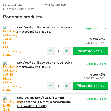
Číslo produktu:
012512456004MM
Hlídat cenu / dostupnost
Podobné produkty
Kotlíkový gulášový set 42 PLUS 600 +
expedice 3-5 dnů
smaltovaný kotlík 25 L
3 320 Kč
/
ks
2 744 Kč
bez DPH
Přidat do košíku
Kotlíkový gulášový set 42 PLUS 600 +
expedice 3-5 dnů
smaltovaný kotlík 25 L
4 090 Kč
/
ks
3 380 Kč
bez DPH
Přidat do košíku
Smaltovaný kotlík 25 L (1,2 mm) +
expedice 3-5 dnů
hrubostěnná (1,5 mm) a žáruvzdorná
kotlina 42 PLUS 600