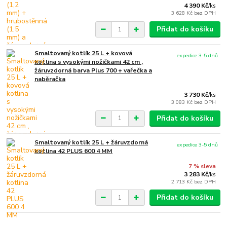
4 390 Kč
/
ks
3 628 Kč
bez DPH
Přidat do košíku
Smaltovaný kotlík 25 L + kovová
expedice 3-5 dnů
kotlina s vysokými nožičkami 42 cm ,
žáruvzdorná barva Plus 700 + vařečka a
naběračka
3 730 Kč
/
ks
3 083 Kč
bez DPH
Přidat do košíku
Smaltovaný kotlík 25 L + žáruvzdorná
expedice 3-5 dnů
kotlina 42 PLUS 600 4 MM
7 % sleva
3 283 Kč
/
ks
2 713 Kč
bez DPH
Přidat do košíku