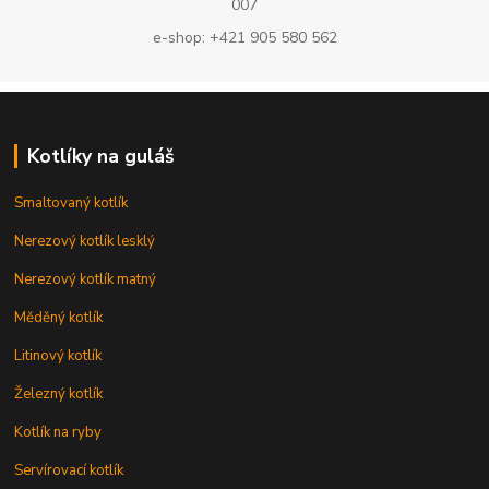
007
e-shop: +421 905 580 562
Kotlíky na guláš
Smaltovaný kotlík
Nerezový kotlík lesklý
Nerezový kotlík matný
Měděný kotlík
Litinový kotlík
Železný kotlík
Kotlík na ryby
Servírovací kotlík