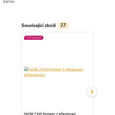
Související zboží
27
TOP produkt
Hořák 7 kW Kemper + připojovací
Dřevěná sad