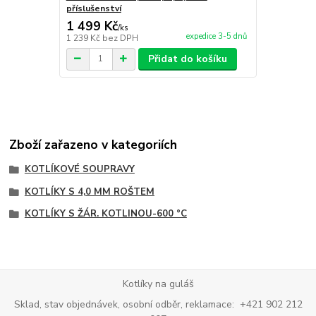
příslušenství
1 499 Kč
300 Kč
/
ks
/
ks
expedice 3-5 dnů
1 239 Kč
bez DPH
248 Kč
bez 
Přidat do košíku
Zboží zařazeno v kategoriích
KOTLÍKOVÉ SOUPRAVY
KOTLÍKY S 4,0 MM ROŠTEM
KOTLÍKY S ŽÁR. KOTLINOU-600 °C
Kotlíky na guláš
Sklad, stav objednávek, osobní odběr, reklamace: +421 902 212