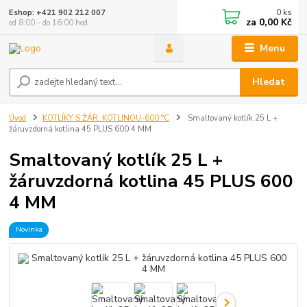
0
ks
Eshop: +421 902 212 007
za
0,00 Kč
od 8:00 - do 16:00 hod
Menu
Hledat
Úvod
KOTLÍKY S ŽÁR. KOTLINOU-600 °C
Smaltovaný kotlík 25 L +
žáruvzdorná kotlina 45 PLUS 600 4 MM
Smaltovaný kotlík 25 L +
žáruvzdorná kotlina 45 PLUS 600
4 MM
Novinka