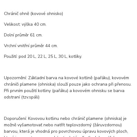
Chránič ohně (kovové ohnisko)
Velikost: výška 40 cm.
Dolní průměr 61 cm.
Vrchní vnitřní průměr 44 cm.
Použití: pod 20 L, 22 L, 25 L, 30 L, kotlíky.
Upozornění: Základní barva na kovové kotlině (pařáku), kovovém
chrániči plamene (ohniska) slouží pouze jako ochrana při přenosu.
Při prvním použití kotliny (pařáku) a kovovém ohnisku se barva
odstraní (tzv.spáli)
Doporučení: Kovovou kotlinu nebo chránič plamene (ohniska) je
možně vyšamotovať nebo natřít teplovzdorný (žáruvzdornou)
barvou, která je vhodná pro povrchovou úpravu kovových ploch,