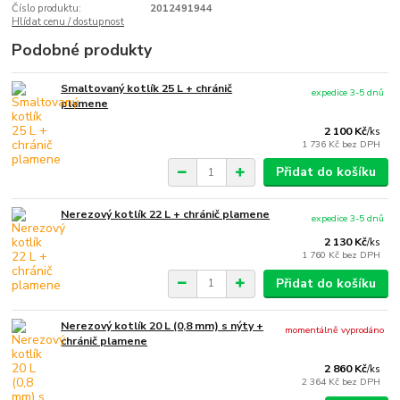
Číslo produktu:
2012491944
Hlídat cenu / dostupnost
Podobné produkty
Smaltovaný kotlík 25 L + chránič
expedice 3-5 dnů
plamene
2 100 Kč
/
ks
1 736 Kč
bez DPH
Přidat do košíku
Nerezový kotlík 22 L + chránič plamene
expedice 3-5 dnů
2 130 Kč
/
ks
1 760 Kč
bez DPH
Přidat do košíku
Nerezový kotlík 20 L (0,8 mm) s nýty +
momentálně vyprodáno
chránič plamene
2 860 Kč
/
ks
2 364 Kč
bez DPH