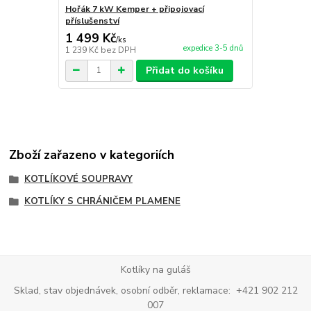
Hořák 7 kW Kemper + připojovací
Dřevěná sad
příslušenství
1 499 Kč
300 Kč
/
ks
/
ks
expedice 3-5 dnů
1 239 Kč
bez DPH
248 Kč
bez 
Přidat do košíku
Zboží zařazeno v kategoriích
KOTLÍKOVÉ SOUPRAVY
KOTLÍKY S CHRÁNIČEM PLAMENE
Kotlíky na guláš
Sklad, stav objednávek, osobní odběr, reklamace: +421 902 212
007