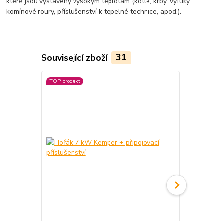
které jsou vystaveny vysokým teplotám (kotle, krby, výfuky,
komínové roury, příslušenství k tepelné technice, apod.).
Související zboží
31
TOP produkt