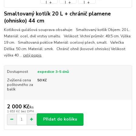
Smaltovaný kotlík 20 L + chránič plamene
(ohnisko) 44 cm
Kotlíková gulášová souprava obsahuje: Smaltovaný kotlík Objem: 20 L.
Materiál: ocel, dvě vrstvy smaltu. Velikost: Vrchní průměr: 49,5 cm. Výška:
19 cm. Smaltovaná poklice Materiál: ocelový plech, smalt. Vařečka
Délka: 50 cm. Materiál: smrk. Chránič ohně (kovové ohnisko) Velikost:
výška 40 ...
celý popis
Dostupnost
expedice 3-5 dnů
Zvýšená cena
50 Kč
poštovného za
balík
2 000 Kč
/
ks
1 653 Kč
bez DPH
Přidat do košíku