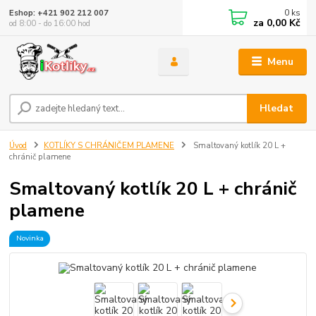
0
ks
Eshop: +421 902 212 007
za
0,00 Kč
od 8:00 - do 16:00 hod
Menu
Hledat
Úvod
KOTLÍKY S CHRÁNIČEM PLAMENE
Smaltovaný kotlík 20 L +
chránič plamene
Smaltovaný kotlík 20 L + chránič
plamene
Novinka