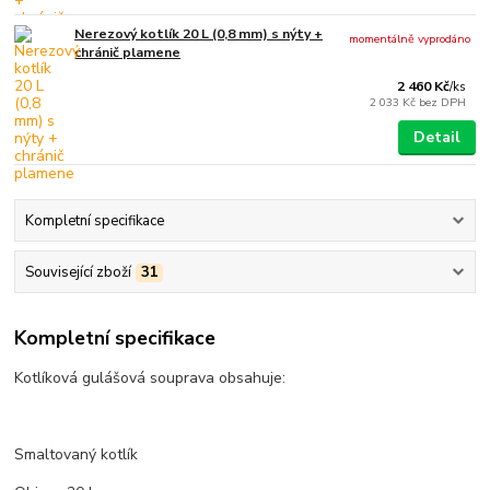
Nerezový kotlík 20 L (0,8 mm) s nýty +
momentálně vyprodáno
chránič plamene
2 460 Kč
/
ks
2 033 Kč
bez DPH
Detail
Kompletní specifikace
Související zboží
31
Kompletní specifikace
Kotlíková gulášová souprava obsahuje:
Smaltovaný kotlík