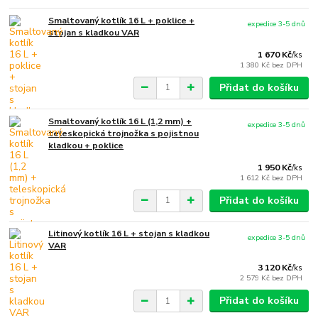
Smaltovaný kotlík 16 L + poklice +
expedice 3-5 dnů
stojan s kladkou VAR
1 670 Kč
/
ks
1 380 Kč
bez DPH
Přidat do košíku
Smaltovaný kotlík 16 L (1,2 mm) +
expedice 3-5 dnů
teleskopická trojnožka s pojistnou
kladkou + poklice
1 950 Kč
/
ks
1 612 Kč
bez DPH
Přidat do košíku
Litinový kotlík 16 L + stojan s kladkou
expedice 3-5 dnů
VAR
3 120 Kč
/
ks
2 579 Kč
bez DPH
Přidat do košíku