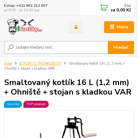
0
ks
Eshop: +421 902 212 007
za
0,00 Kč
od 8:00 - do 16:00 hod
Menu
Hledat
Úvod
KOTLÍKY S TROJNOŽKOU
Smaltovaný kotlík 16 L (1,2 mm) +
Ohniště + stojan s kladkou VAR
Smaltovaný kotlík 16 L (1,2 mm)
+ Ohniště + stojan s kladkou VAR
Novinka
TOP produkt