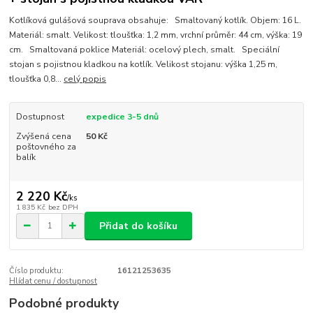
Kotlíková gulášová souprava obsahuje: Smaltovaný kotlík. Objem: 16 L.
Materiál: smalt. Velikost: tloušťka: 1,2 mm, vrchní průměr: 44 cm, výška: 19
cm. Smaltovaná poklice Materiál: ocelový plech, smalt. Speciální
stojan s pojistnou kladkou na kotlík. Velikost stojanu: výška 1,25 m,
tloušťka 0,8...
celý popis
Dostupnost
expedice 3-5 dnů
Zvýšená cena
50 Kč
poštovného za
balík
2 220 Kč
/
ks
1 835 Kč
bez DPH
Přidat do košíku
Číslo produktu:
16121253635
Hlídat cenu / dostupnost
Podobné produkty