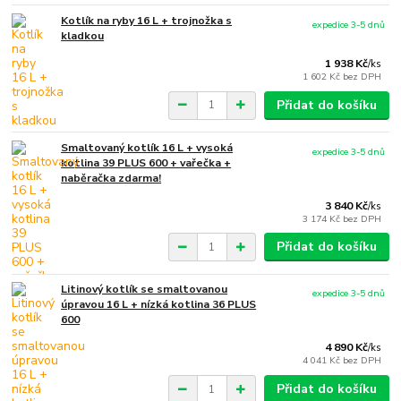
Kotlík na ryby 16 L + trojnožka s
expedice 3-5 dnů
kladkou
1 938 Kč
/
ks
1 602 Kč
bez DPH
Přidat do košíku
Smaltovaný kotlík 16 L + vysoká
expedice 3-5 dnů
kotlina 39 PLUS 600 + vařečka +
naběračka zdarma!
3 840 Kč
/
ks
3 174 Kč
bez DPH
Přidat do košíku
Litinový kotlík se smaltovanou
expedice 3-5 dnů
úpravou 16 L + nízká kotlina 36 PLUS
600
4 890 Kč
/
ks
4 041 Kč
bez DPH
Přidat do košíku