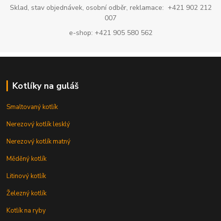
Sklad, stav objednávek, osobní odběr, reklamace: +421 902 212
007
e-shop: +421 905 580 562
Kotlíky na guláš
Smaltovaný kotlík
Nerezový kotlík lesklý
Nerezový kotlík matný
Měděný kotlík
Litinový kotlík
Železný kotlík
Kotlík na ryby