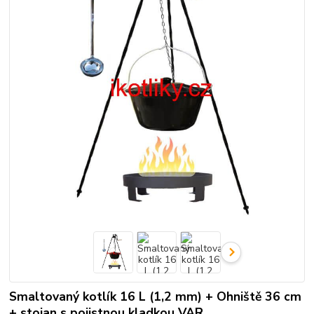
Smaltovaný kotlík 16 L (1,2 mm) + Ohniště 36 cm
+ stojan s pojistnou kladkou VAR