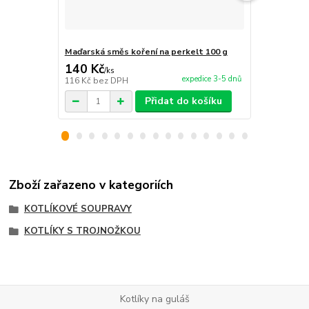
Maďarská směs koření na perkelt 100 g
Maďarská sm
140 Kč
140 Kč
/
ks
/
ks
expedice 3-5 dnů
116 Kč
bez DPH
116 Kč
bez 
Přidat do košíku
Zboží zařazeno v kategoriích
KOTLÍKOVÉ SOUPRAVY
KOTLÍKY S TROJNOŽKOU
Kotlíky na guláš