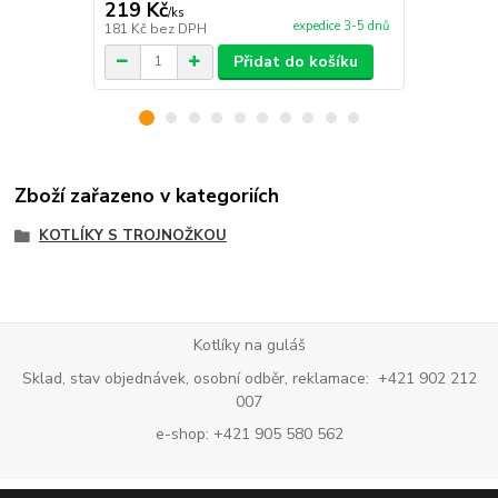
219 Kč
140 Kč
/
ks
/
ks
expedice 3-5 dnů
181 Kč
bez DPH
116 Kč
bez 
Přidat do košíku
Zboží zařazeno v kategoriích
KOTLÍKY S TROJNOŽKOU
Kotlíky na guláš
Sklad, stav objednávek, osobní odběr, reklamace: +421 902 212
007
e-shop: +421 905 580 562