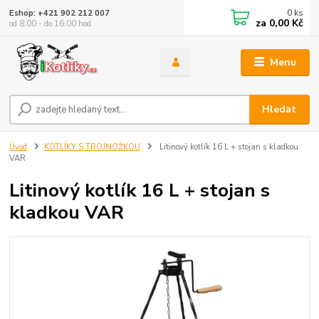
0
ks
Eshop: +421 902 212 007
za
0,00 Kč
od 8:00 - do 16:00 hod
Menu
Hledat
Úvod
KOTLÍKY S TROJNOŽKOU
Litinový kotlík 16 L + stojan s kladkou
VAR
Litinový kotlík 16 L + stojan s
kladkou VAR