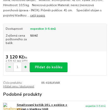
litina, nerezová rukojeť. Velikost: Vrchní průměr: 41 cm. Výška: 18,5 cm.
Hmotnost: 10,5 kg. Nerezová poklice Materiál: nerez (nerezová
povrchová úprava - INOX). Průměr poklice: 41 cm. Speciální stojan s
pojistný kladkou ...
celý popis
Dostupnost
expedice 3-5 dnů
Zvýšená cena
50 Kč
poštovného za
balík
3 120 Kč
/
ks
2 579 Kč
bez DPH
Přidat do košíku
Číslo produktu:
05-416LKVAR
Hlídat cenu / dostupnost
Podobné produkty
Smaltovaný kotlík 16 L + poklice +
expedice 3-5 dnů
stojan s kladkou VAR