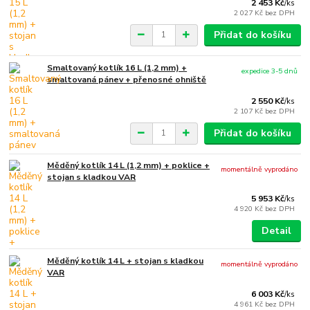
2 453 Kč
/
ks
2 027 Kč
bez DPH
Přidat do košíku
Smaltovaný kotlík 16 L (1,2 mm) +
expedice 3-5 dnů
smaltovaná pánev + přenosné ohniště
2 550 Kč
/
ks
2 107 Kč
bez DPH
Přidat do košíku
Měděný kotlík 14 L (1,2 mm) + poklice +
momentálně vyprodáno
stojan s kladkou VAR
5 953 Kč
/
ks
4 920 Kč
bez DPH
Detail
Měděný kotlík 14 L + stojan s kladkou
momentálně vyprodáno
VAR
6 003 Kč
/
ks
4 961 Kč
bez DPH