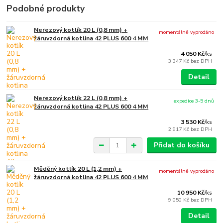
Podobné produkty
Nerezový kotlík 20 L (0,8 mm) +
momentálně vyprodáno
žáruvzdorná kotlina 42 PLUS 600 4 MM
4 050 Kč
/
ks
3 347 Kč
bez DPH
Detail
Nerezový kotlík 22 L (0,8 mm) +
expedice 3-5 dnů
žáruvzdorná kotlina 42 PLUS 600 4 MM
3 530 Kč
/
ks
2 917 Kč
bez DPH
Přidat do košíku
Měděný kotlík 20 L (1,2 mm) +
momentálně vyprodáno
žáruvzdorná kotlina 42 PLUS 600 4 MM
10 950 Kč
/
ks
9 050 Kč
bez DPH
Detail