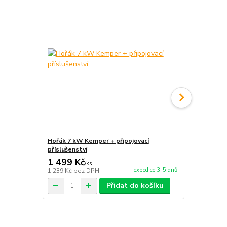
Hořák 7 kW Kemper + připojovací
Dřevěná sad
příslušenství
1 499 Kč
300 Kč
/
ks
/
ks
expedice 3-5 dnů
1 239 Kč
bez DPH
248 Kč
bez 
Přidat do košíku