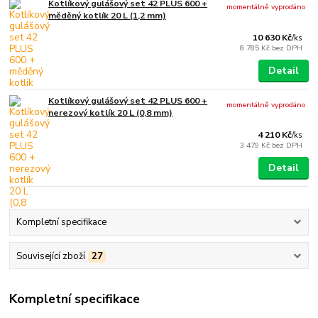
Kotlíkový gulášový set 42 PLUS 600 +
momentálně vyprodáno
měděný kotlík 20 L (1,2 mm)
10 630 Kč
/
ks
8 785 Kč
bez DPH
Detail
Kotlíkový gulášový set 42 PLUS 600 +
momentálně vyprodáno
nerezový kotlík 20 L (0,8 mm)
4 210 Kč
/
ks
3 479 Kč
bez DPH
Detail
Kompletní specifikace
Související zboží
27
Kompletní specifikace