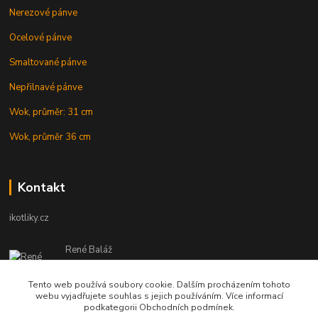
Nerezové pánve
Ocelové pánve
Smaltované pánve
Nepřilnavé pánve
Wok, průměr: 31 cm
Wok, průměr 36 cm
Kontakt
ikotliky.cz
René Baláž
Eshop: +421 902 212 007
od 8:00 - do 16:00 hod
Tento web používá soubory cookie. Dalším procházením tohoto
webu vyjadřujete souhlas s jejich používáním. Více informací
info@ikotliky.cz
podkategorii Obchodních podmínek.