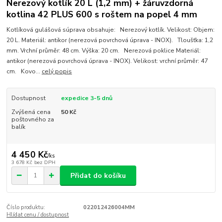
Nerezový kotlík 20 L (1,2 mm) + žáruvzdorná
kotlina 42 PLUS 600 s roštem na popel 4 mm
Kotlíková gulášová súprava obsahuje: Nerezový kotlík. Velikost: Objem:
20 L. Materiál: antikor (nerezová povrchová úprava - INOX). Tloušťka: 1,2
mm. Vrchní průměr: 48 cm. Výška: 20 cm. Nerezová poklice Materiál:
antikor (nerezová povrchová úprava - INOX). Velikost: vrchní průměr: 47
cm. Kovo...
celý popis
Dostupnost
expedice 3-5 dnů
Zvýšená cena
50 Kč
poštovného za
balík
4 450 Kč
/
ks
3 678 Kč
bez DPH
Přidat do košíku
Číslo produktu:
022012426004MM
Hlídat cenu / dostupnost