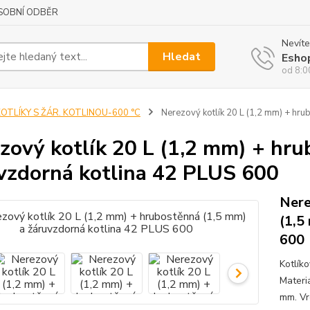
SOBNÍ ODBĚR
Nevíte
Hledat
Esho
od 8:0
OTLÍKY S ŽÁR. KOTLINOU-600 °C
Nerezový kotlík 20 L (1,2 mm) + hru
zový kotlík 20 L (1,2 mm) + hru
vzdorná kotlina 42 PLUS 600
Nere
(1,5
600
Kotlík
Materi
mm. Vr