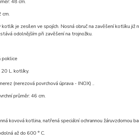
ůměr: 48 cm.
2 cm.
kotlík je zesílen ve spojích. Nosná obruč na zavěšení kotlíku již 
 stává odolnějším při zavěšení na trojnožku.
 poklice
 20 L. kotlíky.
 nerez (nerezová povrchová úprava - INOX) ..
 vrchní průměr: 46 cm.
ná kovová kotlina, natřená speciální ochrannou žáruvzdornou ba
odolná až do 600 ° C.