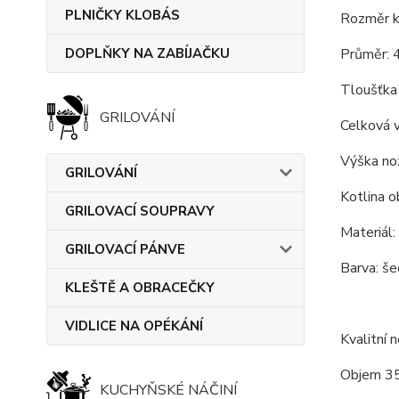
PLNIČKY KLOBÁS
Rozměr ko
DOPLŇKY NA ZABÍJAČKU
Průměr: 
Tloušťka 
GRILOVÁNÍ
Celková 
Výška nož
GRILOVÁNÍ
Kotlina o
GRILOVACÍ SOUPRAVY
Materiál:
GRILOVACÍ PÁNVE
Barva: še
KLEŠTĚ A OBRACEČKY
VIDLICE NA OPÉKÁNÍ
Kvalitní 
Objem 35
KUCHYŇSKÉ NÁČINÍ