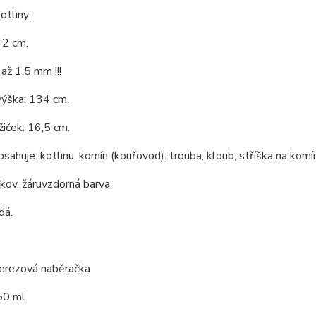
tliny:
42 cm.
až 1,5 mm !!!
výška: 134 cm.
iček: 16,5 cm.
bsahuje: kotlinu, komín (kouřovod): trouba, kloub, stříška na komín
 kov, žáruvzdorná barva.
dá.
nerezová naběračka
0 ml.