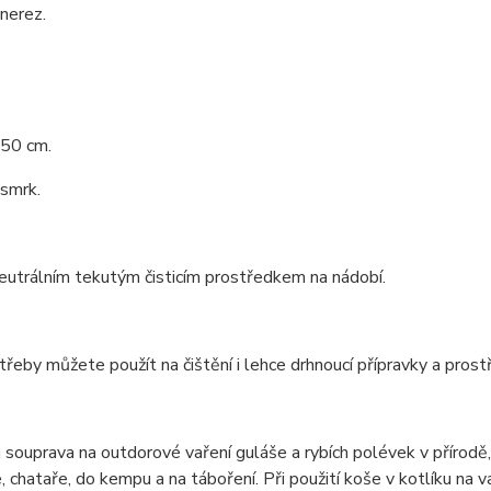
 nerez.
 50 cm.
 smrk.
neutrálním tekutým čisticím prostředkem na nádobí.
řeby můžete použít na čištění i lehce drhnoucí přípravky a prost
 souprava na outdorové vaření guláše a rybích polévek v přírod
, chataře, do kempu a na táboření. Při použití koše v kotlíku na v