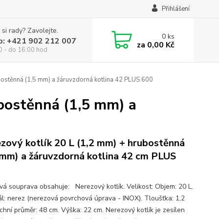
Přihlášení
 si rady? Zavolejte.
0
ks
p: +421 902 212 007
za
0,00 Kč
0 - do 16:00 hod
bostěnná (1,5 mm) a žáruvzdorná kotlina 42 PLUS 600
bostěnná (1,5 mm) a
zový kotlík 20 L (1,2 mm) + hrubostěnná
 mm) a žáruvzdorná kotlina 42 cm PLUS
ová souprava obsahuje: Nerezový kotlík. Velikost: Objem: 20 L.
ál: nerez (nerezová povrchová úprava - INOX). Tloušťka: 1,2
chní průměr: 48 cm. Výška: 22 cm. Nerezový kotlík je zesílen