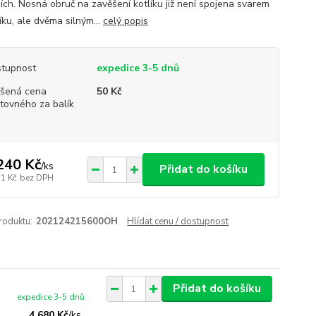
jích. Nosná obruč na zavěšení kotlíku již není spojena svarem
íku, ale dvěma silným...
celý popis
tupnost
expedice 3-5 dnů
šená cena
50 Kč
tovného za balík
240 Kč
/
ks
Přidat do košíku
31 Kč
bez DPH
roduktu:
202124215600OH
Hlídat cenu / dostupnost
Přidat do košíku
expedice 3-5 dnů
4 680 Kč
/
ks