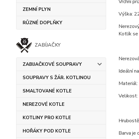
Vrchní pr
ZEMNÍ PLYN
Výška: 2
RŮZNÉ DOPLŇKY
Nerezový 
Kotlík se
ZABÍJAČKY
Nerezová
ZABIJAČKOVÉ SOUPRAVY
Ideální na
SOUPRAVY S ŽÁR. KOTLINOU
Materiál:
SMALTOVANÉ KOTLE
Velikost:
NEREZOVÉ KOTLE
KOTLINY PRO KOTLE
Hrubostěn
HOŘÁKY POD KOTLE
Barva je 