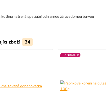
jící zboží
34
TOP produkt