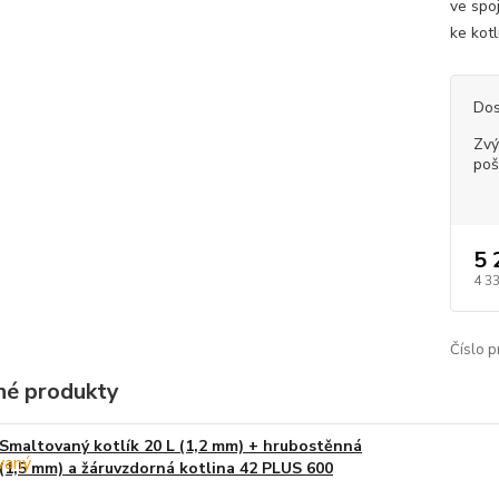
ve spo
ke kotl
Dos
Zvý
poš
5 
4 3
Číslo p
é produkty
Smaltovaný kotlík 20 L (1,2 mm) + hrubostěnná
(1,5 mm) a žáruvzdorná kotlina 42 PLUS 600