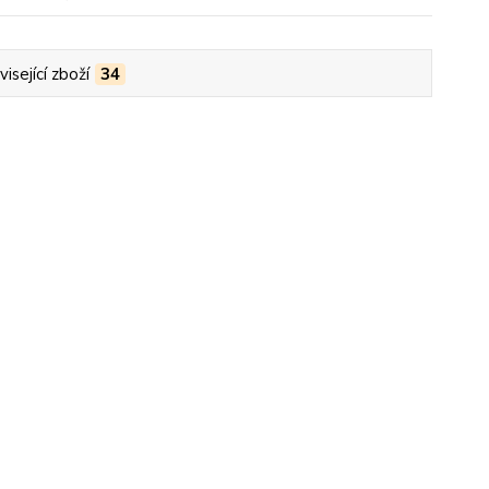
isející zboží
34