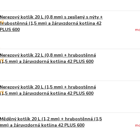
Nerezový kotlík 20 L (0,8 mm) s zesílený s nýty +
hrubostěnná (1,5 mm) a žáruvzdorná kotlina 42
PLUS 600
mo
Nerezový kotlík 22 L (0,8 mm) + hrubostěnná
(1,5 mm) a žáruvzdorná kotlina 42 PLUS 600
Nerezový kotlík 20 L (1,5 mm) + hrubostěnná
(1,5 mm) a žáruvzdorná kotlina 42 PLUS 600
Měděný kotlík 20 L (1,2 mm) + hrubostěnná (1,5
mm) a žáruvzdorná kotlina 42 PLUS 600
mo