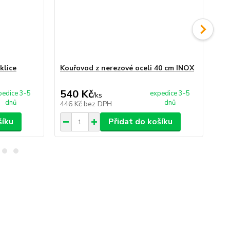
klice
Kouřovod z nerezové oceli 40 cm INOX
Ner
540 Kč
3 
pedice 3-5
expedice 3-5
/
ks
dnů
dnů
446 Kč
bez DPH
3 
šíku
Přidat do košíku