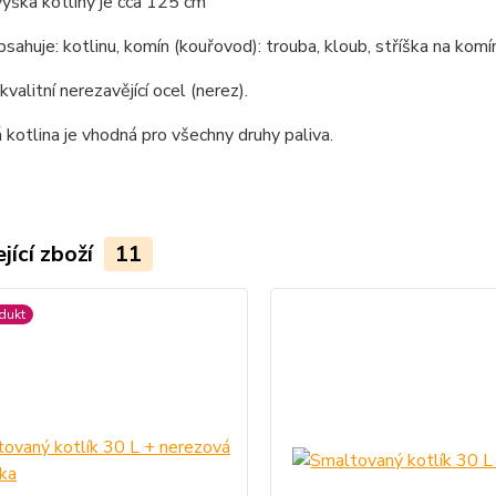
ýška kotliny je cca 125 cm
bsahuje: kotlinu, komín (kouřovod): trouba, kloub, stříška na komín
kvalitní nerezavějící ocel (nerez).
kotlina je vhodná pro všechny druhy paliva.
jící zboží
11
dukt