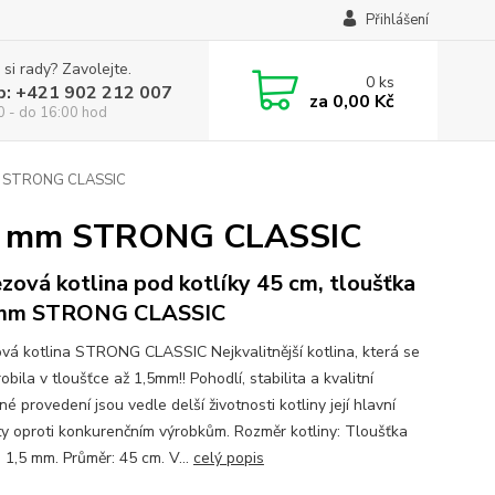
Přihlášení
 si rady? Zavolejte.
0
ks
p: +421 902 212 007
za
0,00 Kč
0 - do 16:00 hod
 mm STRONG CLASSIC
1,5 mm STRONG CLASSIC
zová kotlina pod kotlíky 45 cm, tloušťka
 mm STRONG CLASSIC
vá kotlina STRONG CLASSIC Nejkvalitnější kotlina, která se
obila v tloušťce až 1,5mm!! Pohodlí, stabilita a kvalitní
é provedení jsou vedle delší životnosti kotliny její hlavní
ty oproti konkurenčním výrobkům. Rozměr kotliny: Tloušťka
: 1,5 mm. Průměr: 45 cm. V...
celý popis