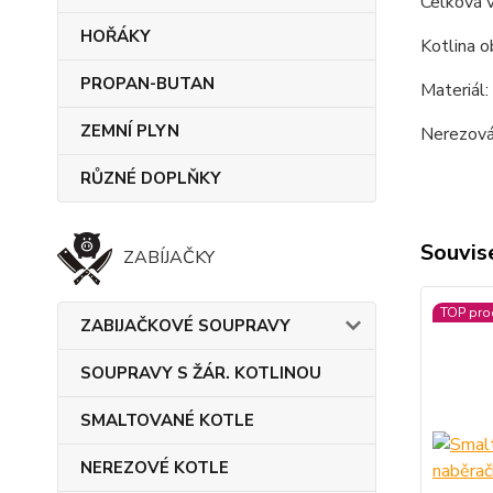
Celková v
HOŘÁKY
Kotlina o
PROPAN-BUTAN
Materiál: 
ZEMNÍ PLYN
Nerezová 
RŮZNÉ DOPLŇKY
Souvise
ZABÍJAČKY
TOP pro
ZABIJAČKOVÉ SOUPRAVY
SOUPRAVY S ŽÁR. KOTLINOU
SMALTOVANÉ KOTLE
NEREZOVÉ KOTLE