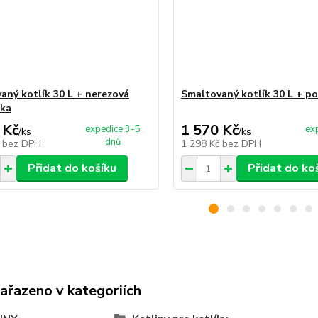
aný kotlík 30 L + nerezová
Smaltovaný kotlík 30 L + po
čka
 Kč
1 570 Kč
expedice 3-5
ex
/
ks
/
ks
dnů
č
bez DPH
1 298 Kč
bez DPH
Přidat do košíku
Přidat do ko
zařazeno v kategoriích