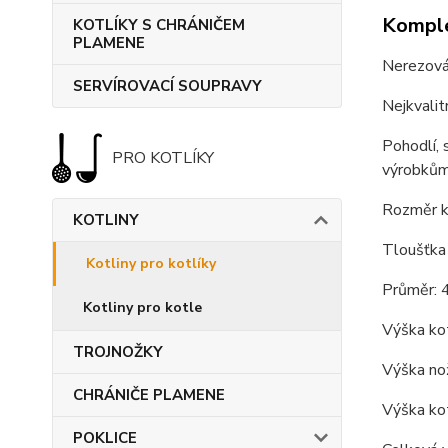
Komple
KOTLÍKY S CHRÁNIČEM
PLAMENE
Nerezov
SERVÍROVACÍ SOUPRAVY
Nejkvalit
Pohodlí, 
PRO KOTLÍKY
výrobkům
Rozměr ko
KOTLINY
Tloušťka 
Kotliny pro kotlíky
Průměr: 
Kotliny pro kotle
Výška kot
TROJNOŽKY
Výška nož
CHRÁNIČE PLAMENE
Výška kot
POKLICE