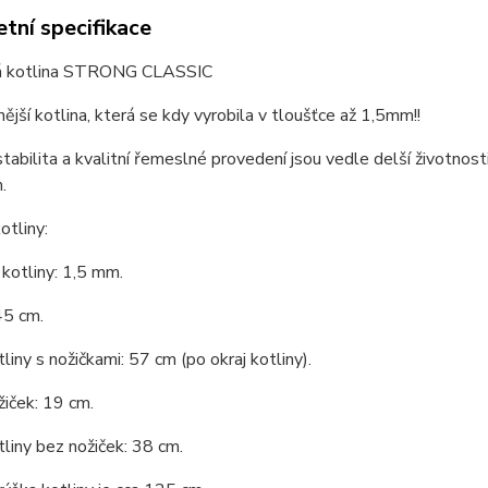
tní specifikace
á kotlina STRONG CLASSIC
nější kotlina, která se kdy vyrobila v tloušťce až 1,5mm!!
stabilita a kvalitní řemeslné provedení jsou vedle delší životnosti
.
tliny:
kotliny: 1,5 mm.
45 cm.
liny s nožičkami: 57 cm (po okraj kotliny).
iček: 19 cm.
liny bez nožiček: 38 cm.