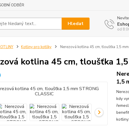
SOBNÍ ODBĚR
Nevíte
Hledat
Esho
od 8:0
KOTLINY
Kotliny pro kotlíky
Nerezová kotlina 45 cm, tloušťka 1,5
zová kotlina 45 cm, tloušťka 
Nere
1,5
Nerezo
kdy vyr
řemesln
benefi
kotliny