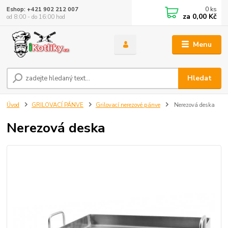
0
ks
Eshop: +421 902 212 007
za
0,00 Kč
od 8:00 - do 16:00 hod
Menu
Hledat
Úvod
GRILOVACÍ PÁNVE
Grilovací nerezové pánve
Nerezová deska
Nerezová deska