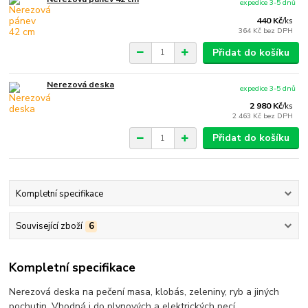
expedice 3-5 dnů
440 Kč
/
ks
364 Kč
bez DPH
Přidat do košíku
Nerezová deska
expedice 3-5 dnů
2 980 Kč
/
ks
2 463 Kč
bez DPH
Přidat do košíku
Kompletní specifikace
Související zboží
6
Kompletní specifikace
Nerezová deska na pečení masa, klobás, zeleniny, ryb a jiných
pochutin. Vhodná i do plynových a elektrických pecí.