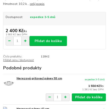
Hmotnost: 10,2 k...
celý popis
Dostupnost
expedice 3-5 dnů
2 400 Kč
/
ks
1 983 Kč
bez DPH
Přidat do košíku
Číslo produktu:
12842
Hlídat cenu / dostupnost
Podobné produkty
Nerezová grilovací pánev 55 cm
expedice 3-5 dnů
1 550 Kč
/
ks
1 281 Kč
bez DPH
Přidat do košíku
Nerezová pánev 42 cm