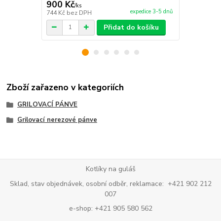
900 Kč
1 090 Kč
/
ks
expedice 3-5 dnů
744 Kč
bez DPH
901 Kč
bez 
Přidat do košíku
Zboží zařazeno v kategoriích
GRILOVACÍ PÁNVE
Grilovací nerezové pánve
Kotlíky na guláš
Sklad, stav objednávek, osobní odběr, reklamace: +421 902 212
007
e-shop: +421 905 580 562