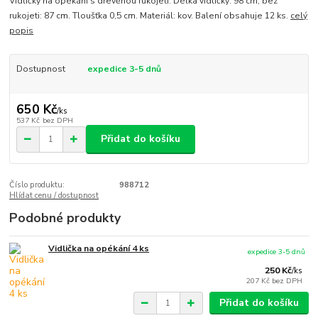
Vidličky na opékání s dřevěnou rukojetí. Délka vidličky: 98 cm, bez
rukojeti: 87 cm. Tloušťka 0,5 cm. Materiál: kov. Balení obsahuje 12 ks.
celý
popis
Dostupnost
expedice 3-5 dnů
650 Kč
/
ks
537 Kč
bez DPH
Přidat do košíku
Číslo produktu:
988712
Hlídat cenu / dostupnost
Podobné produkty
Vidlička na opékání 4 ks
expedice 3-5 dnů
250 Kč
/
ks
207 Kč
bez DPH
Přidat do košíku