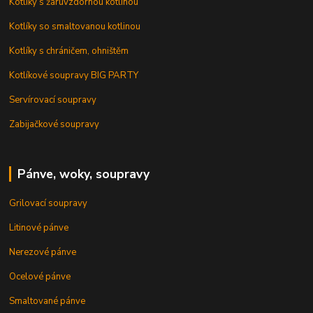
Kotlíky s žáruvzdornou kotlinou
Kotlíky so smaltovanou kotlinou
Kotlíky s chráničem, ohništěm
Kotlíkové soupravy BIG PARTY
Servírovací soupravy
Zabijačkové soupravy
Pánve, woky, soupravy
Grilovací soupravy
Litinové pánve
Nerezové pánve
Ocelové pánve
Smaltované pánve