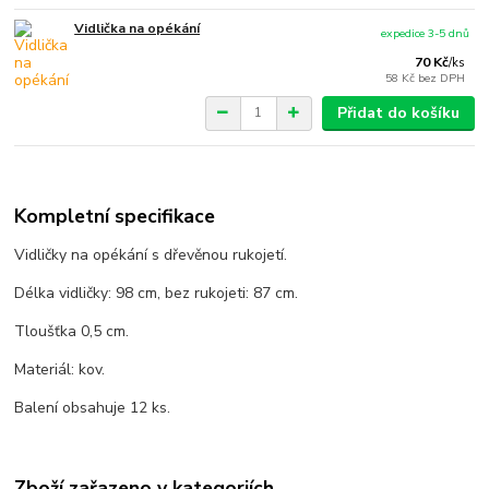
Vidlička na opékání
expedice 3-5 dnů
70 Kč
/
ks
58 Kč
bez DPH
Přidat do košíku
Kompletní specifikace
Vidličky na opékání s dřevěnou rukojetí.
Délka vidličky: 98 cm, bez rukojeti: 87 cm.
Tloušťka 0,5 cm.
Materiál: kov.
Balení obsahuje 12 ks.
Zboží zařazeno v kategoriích