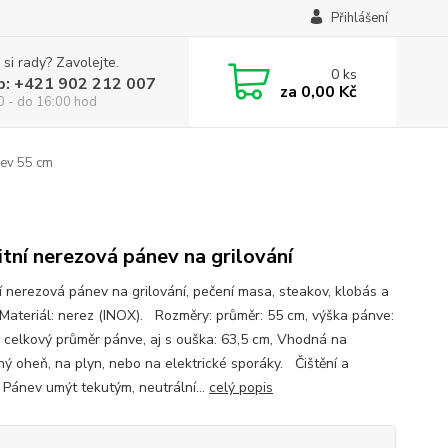
Přihlášení
 si rady? Zavolejte.
0
ks
p: +421 902 212 007
za
0,00 Kč
0 - do 16:00 hod
nev 55 cm
itní nerezová pánev na grilování
ní nerezová pánev na grilování, pečení masa, steakov, klobás a
 Materiál: nerez (INOX). Rozměry: průměr: 55 cm, výška pánve:
, celkový průměr pánve, aj s ouška: 63,5 cm, Vhodná na
ný oheň, na plyn, nebo na elektrické sporáky. Čištění a
 Pánev umýt tekutým, neutrální...
celý popis