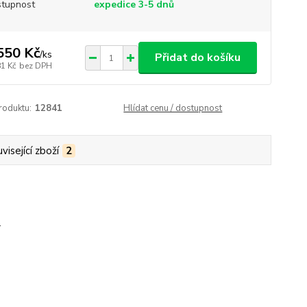
tupnost
expedice 3-5 dnů
550 Kč
/
ks
Přidat do košíku
81 Kč
bez DPH
roduktu:
12841
Hlídat cenu / dostupnost
visející zboží
2
.