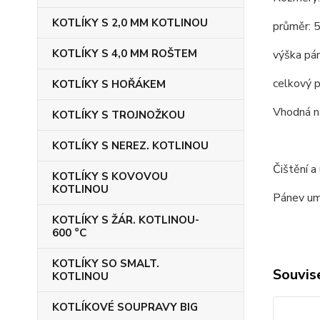
KOTLÍKY S 2,0 MM KOTLINOU
průměr: 
KOTLÍKY S 4,0 MM ROŠTEM
výška pán
celkový p
KOTLÍKY S HOŘÁKEM
Vhodná na
KOTLÍKY S TROJNOŽKOU
KOTLÍKY S NEREZ. KOTLINOU
Čištění a
KOTLÍKY S KOVOVOU
KOTLINOU
Pánev umý
KOTLÍKY S ŽÁR. KOTLINOU-
600 °C
KOTLÍKY SO SMALT.
Souvise
KOTLINOU
KOTLÍKOVÉ SOUPRAVY BIG