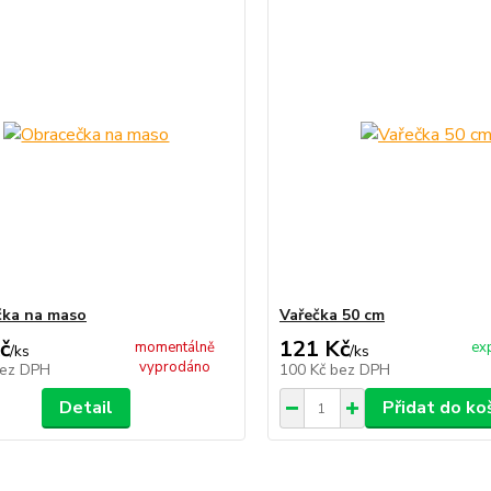
čka na maso
Vařečka 50 cm
č
121 Kč
momentálně
ex
/
ks
/
ks
vyprodáno
ez DPH
100 Kč
bez DPH
Detail
Přidat do ko