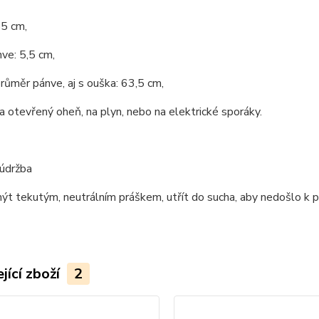
55 cm,
ve: 5,5 cm,
růměr pánve, aj s ouška: 63,5 cm,
 otevřený oheň, na plyn, nebo na elektrické sporáky.
 údržba
t tekutým, neutrálním práškem, utřít do sucha, aby nedošlo k p
jící zboží
2