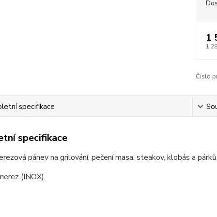
Dos
1 
1 2
Číslo p
etní specifikace
Sou
tní specifikace
nerezová pánev na grilování, pečení masa, steakov, klobás a párků
 nerez (INOX).