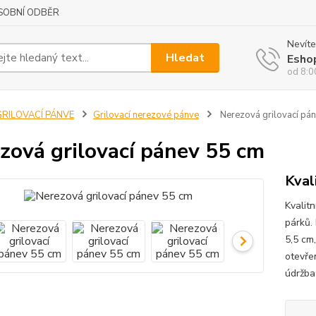
SOBNÍ ODBĚR
Nevíte
Hledat
Esho
od 8:0
GRILOVACÍ PÁNVE
Grilovací nerezové pánve
Nerezová grilovací pá
zová grilovací pánev 55 cm
Kval
Kvalit
párků.
5,5 cm
otevře
údržba