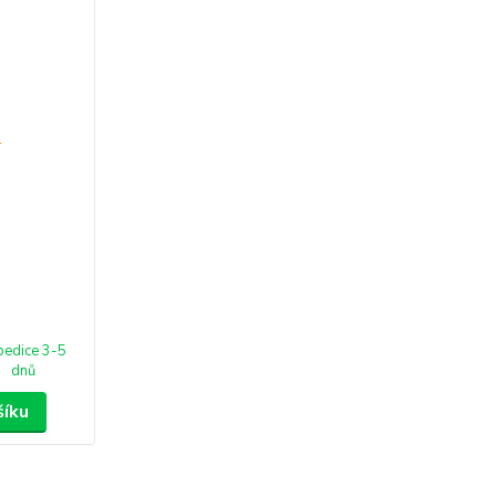
pedice 3-5
dnů
šíku