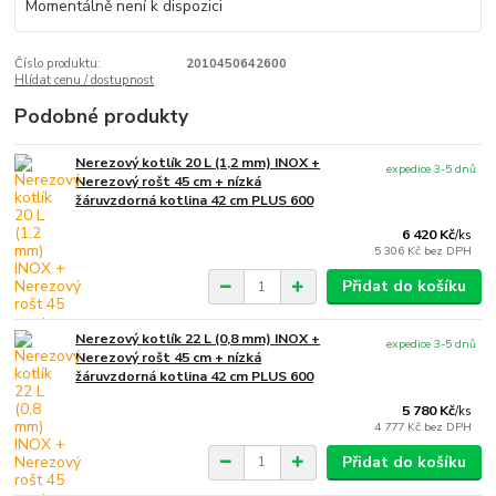
Momentálně není k dispozici
Číslo produktu:
2010450642600
Hlídat cenu / dostupnost
Podobné produkty
Nerezový kotlík 20 L (1,2 mm) INOX +
expedice 3-5 dnů
Nerezový rošt 45 cm + nízká
žáruvzdorná kotlina 42 cm PLUS 600
6 420 Kč
/
ks
5 306 Kč
bez DPH
Přidat do košíku
Nerezový kotlík 22 L (0,8 mm) INOX +
expedice 3-5 dnů
Nerezový rošt 45 cm + nízká
žáruvzdorná kotlina 42 cm PLUS 600
5 780 Kč
/
ks
4 777 Kč
bez DPH
Přidat do košíku