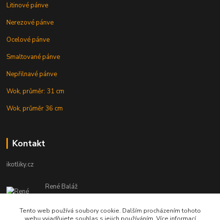
Litinové pánve
Nerezové pánve
Ocelové pánve
Smaltované pánve
Nepřilnavé pánve
Wok, průměr: 31 cm
Wok, průměr 36 cm
Kontakt
ikotliky.cz
René Baláž
Eshop: +421 902 212 007
od 8:00 - do 16:00 hod
Tento web používá soubory cookie. Dalším procházením tohoto
webu vyjadřujete souhlas s jejich používáním. Více informací