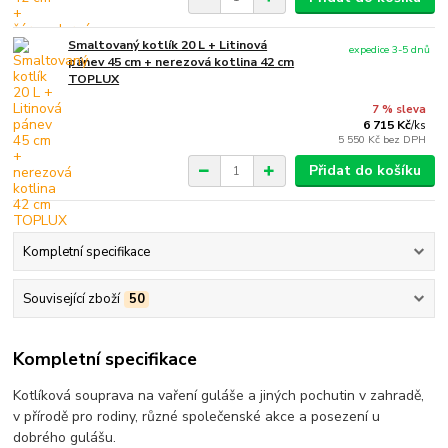
Smaltovaný kotlík 20 L + Litinová
expedice 3-5 dnů
pánev 45 cm + nerezová kotlina 42 cm
TOPLUX
7 % sleva
6 715 Kč
/
ks
5 550 Kč
bez DPH
Přidat do košíku
Kompletní specifikace
Související zboží
50
Kompletní specifikace
Kotlíková souprava na vaření guláše a jiných pochutin v zahradě,
v přírodě pro rodiny, různé společenské akce a posezení u
dobrého gulášu.