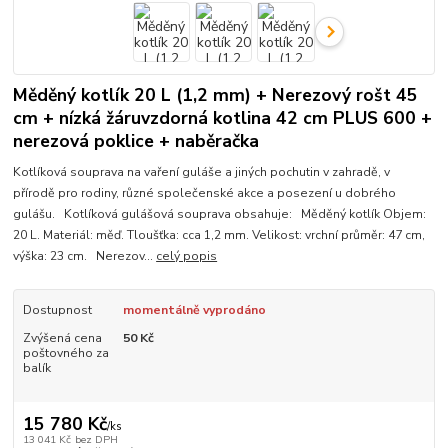
Měděný kotlík 20 L (1,2 mm) + Nerezový rošt 45
cm + nízká žáruvzdorná kotlina 42 cm PLUS 600 +
nerezová poklice + naběračka
Kotlíková souprava na vaření guláše a jiných pochutin v zahradě, v
přírodě pro rodiny, různé společenské akce a posezení u dobrého
gulášu. Kotlíková gulášová souprava obsahuje: Měděný kotlík Objem:
20 L. Materiál: měď. Tloušťka: cca 1,2 mm. Velikost: vrchní průměr: 47 cm,
výška: 23 cm. Nerezov...
celý popis
Dostupnost
momentálně vyprodáno
Zvýšená cena
50 Kč
poštovného za
balík
15 780 Kč
/
ks
13 041 Kč
bez DPH