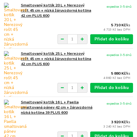
Smaltovaný kotlík 20 L + Nerezový
expedice 3-5 dnů
rošt 45 cm + nízká žáruvzdorná kotlina
42 cm PLUS 600
5 710 Kč
/
ks
4 719 Kč
bez DPH
Přidat do košíku
Smaltovaný kotlík 25 L + Nerezový
expedice 3-5 dnů
rošt 45 cm + nízká žáruvzdorná kotlina
42 cm PLUS 600
5 880 Kč
/
ks
4 860 Kč
bez DPH
Přidat do košíku
Smaltovaný kotlík 16 L + Paella
expedice 3-5 dnů
smaltovaná pánev 42 cm + žáruvzdorná
nízká kotlina 39 PLUS 600
3 920 Kč
/
ks
3 240 Kč
bez DPH
Přidat do košíku