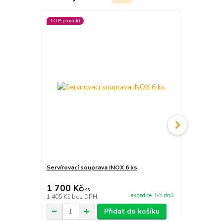
TOP produkt
TOP produkt
Servírovací souprava INOX 6 ks
Servírovací
1 700 Kč
1 890 Kč
/
ks
expedice 3-5 dnů
1 405 Kč
bez DPH
1 562 Kč
bez
Přidat do košíku