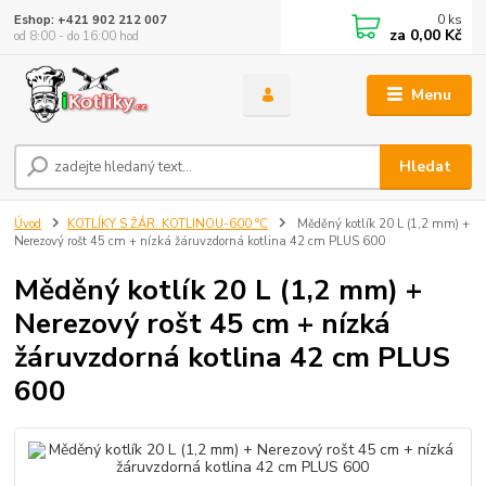
0
ks
Eshop: +421 902 212 007
za
0,00 Kč
od 8:00 - do 16:00 hod
Menu
Hledat
Úvod
KOTLÍKY S ŽÁR. KOTLINOU-600 °C
Měděný kotlík 20 L (1,2 mm) +
Nerezový rošt 45 cm + nízká žáruvzdorná kotlina 42 cm PLUS 600
Měděný kotlík 20 L (1,2 mm) +
Nerezový rošt 45 cm + nízká
žáruvzdorná kotlina 42 cm PLUS
600