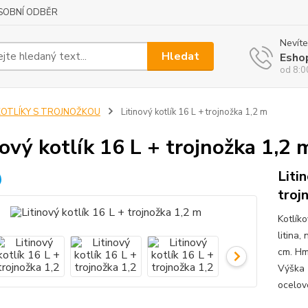
SOBNÍ ODBĚR
Nevíte
Hledat
Esho
od 8:0
KOTLÍKY S TROJNOŽKOU
Litinový kotlík 16 L + trojnožka 1,2 m
nový kotlík 16 L + trojnožka 1,2 
Liti
troj
Kotlík
litina,
cm. Hmo
Výška 
ocelové