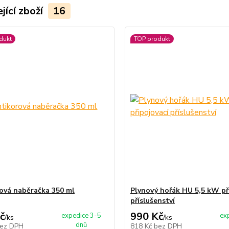
jící zboží
16
dukt
TOP produkt
ová naběračka 350 ml
Plynový hořák HU 5,5 kW př
příslušenství
č
990 Kč
expedice 3-5
ex
/
ks
/
ks
dnů
ez DPH
818 Kč
bez DPH