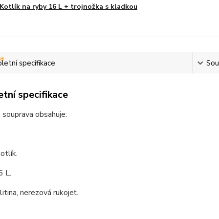
Kotlík na ryby 16 L + trojnožka s kladkou
etní specifikace
Souv
tní specifikace
 souprava obsahuje:
otlík.
6 L.
litina, nerezová rukojeť.