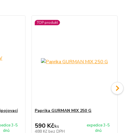
TOP produkt
ipojovací
Paprika GURMAN MIX 250 G
Pá
590 Kč
85
pedice 3-5
expedice 3-5
/
ks
dnů
dnů
488 Kč
bez DPH
70