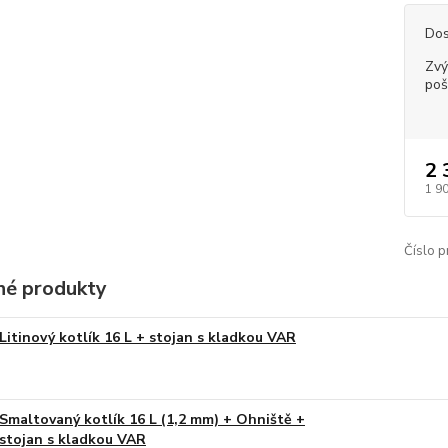
Dos
Zvý
poš
2 
1 9
Číslo p
é produkty
Litinový kotlík 16 L + stojan s kladkou VAR
Smaltovaný kotlík 16 L (1,2 mm) + Ohniště +
stojan s kladkou VAR