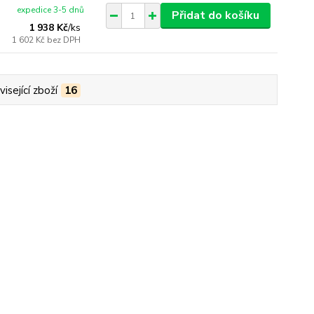
expedice 3-5 dnů
Přidat do košíku
1 938 Kč
/
ks
1 602 Kč
bez DPH
isející zboží
16