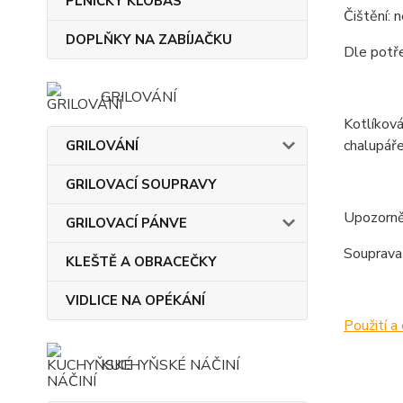
PLNIČKY KLOBÁS
Čištění: 
DOPLŇKY NA ZABÍJAČKU
Dle potře
GRILOVÁNÍ
Kotlíková
chalupáře
GRILOVÁNÍ
GRILOVACÍ SOUPRAVY
Upozorně
GRILOVACÍ PÁNVE
Souprava 
KLEŠTĚ A OBRACEČKY
VIDLICE NA OPÉKÁNÍ
Použití a 
KUCHYŇSKÉ NÁČINÍ