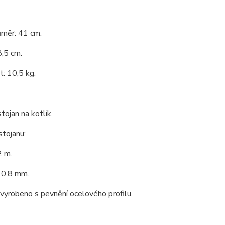
ůměr: 41 cm.
,5 cm.
: 10,5 kg.
tojan na kotlík.
stojanu:
2 m.
 0,8 mm.
 vyrobeno s pevnění ocelového profilu.