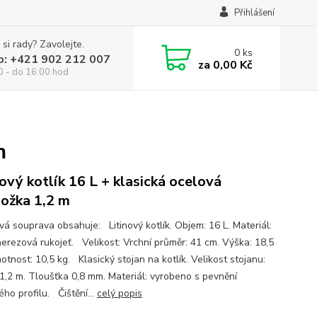
Přihlášení
 si rady? Zavolejte.
0
ks
p: +421 902 212 007
za
0,00 Kč
0 - do 16:00 hod
m
nový kotlík 16 L + klasická ocelová
nožka 1,2 m
ová souprava obsahuje: Litinový kotlík. Objem: 16 L. Materiál:
 nerezová rukojeť. Velikost: Vrchní průměr: 41 cm. Výška: 18,5
tnost: 10,5 kg. Klasický stojan na kotlík. Velikost stojanu:
1,2 m. Tloušťka 0,8 mm. Materiál: vyrobeno s pevnění
ho profilu. Čištění...
celý popis