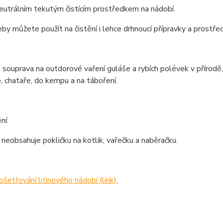
neutrálním tekutým čistícím prostředkem na nádobí.
by můžete použít na čistění i lehce drhnoucí přípravky a prostře
 souprava na outdorové vaření guláše a rybích polévek v přírod
, chataře, do kempu a na táboření.
ní:
neobsahuje pokličku na kotlik, vařečku a naběračku.
ošetřování litinového nádobí (link).