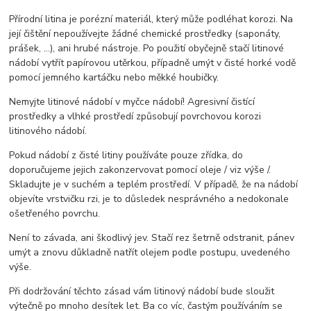
Přírodní litina je porézní materiál, který může podléhat korozi. Na
její čištění nepoužívejte žádné chemické prostředky (saponáty,
prášek, ...), ani hrubé nástroje. Po použití obyčejně stačí litinové
nádobí vytřít papírovou utěrkou, případně umýt v čisté horké vodě
pomocí jemného kartáčku nebo měkké houbičky.
Nemyjte litinové nádobí v myčce nádobí! Agresivní čistící
prostředky a vlhké prostředí způsobují povrchovou korozi
litinového nádobí.
Pokud nádobí z čisté litiny používáte pouze zřídka, do
doporučujeme jejich zakonzervovat pomocí oleje / viz výše /.
Skladujte je v suchém a teplém prostředí. V případě, že na nádobí
objevíte vrstvičku rzi, je to důsledek nesprávného a nedokonale
ošetřeného povrchu.
Není to závada, ani škodlivý jev. Stačí rez šetrně odstranit, pánev
umýt a znovu důkladně natřít olejem podle postupu, uvedeného
výše.
Při dodržování těchto zásad vám litinový nádobí bude sloužit
výtečně po mnoho desítek let. Ba co víc, častým používáním se