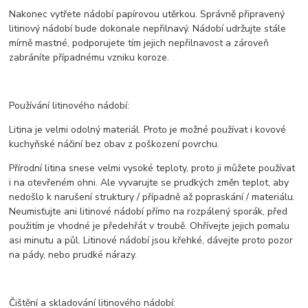
Nakonec vytřete nádobí papírovou utěrkou. Správně připravený
litinový nádobí bude dokonale nepřilnavý. Nádobí udržujte stále
mírně mastné, podporujete tím jejich nepřilnavost a zároveň
zabráníte případnému vzniku koroze.
Používání litinového nádobí:
Litina je velmi odolný materiál. Proto je možné používat i kovové
kuchyňské náčiní bez obav z poškození povrchu.
Přírodní litina snese velmi vysoké teploty, proto ji můžete používat
i na otevřeném ohni. Ale vyvarujte se prudkých změn teplot, aby
nedošlo k narušení struktury / případně až popraskání / materiálu.
Neumisťujte ani litinové nádobí přímo na rozpálený sporák, před
použitím je vhodné je předehřát v troubě. Ohřívejte jejich pomalu
asi minutu a půl. Litinové nádobí jsou křehké, dávejte proto pozor
na pády, nebo prudké nárazy.
Čištění a skladování litinového nádobí: