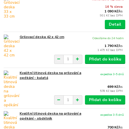
16 % sleva
1 090 Kč
/
ks
901 Kč
bez DPH
Detail
Grilovací deska 42 x 42 cm
Odesíláme do 24 hodin
1 790 Kč
/
ks
1 479 Kč
bez DPH
Přidat do košíku
Kvalitní litinová deska na grilování a
expedice 3-5 dnů
opékání - kulatá
699 Kč
/
ks
578 Kč
bez DPH
Přidat do košíku
Kvalitní litinová deska na grilování a
expedice 3-5 dnů
opékání - obdélník
700 Kč
/
ks