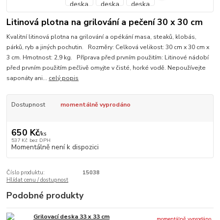
Litinová plotna na grilování a pečení 30 x 30 cm
Kvalitní litinová plotna na grilování a opékání masa, steaků, klobás,
párků, ryb a jiných pochutin. Rozměry: Celková velikost: 30 cm x 30 cm x
3 cm. Hmotnost: 2,9 kg. Příprava před prvním použitím: Litinové nádobí
před prvním použitím pečlivě omyjte v čisté, horké vodě. Nepoužívejte
saponáty ani...
celý popis
Dostupnost
momentálně vyprodáno
650 Kč
/
ks
537 Kč
bez DPH
Momentálně není k dispozici
Číslo produktu:
15038
Hlídat cenu / dostupnost
Podobné produkty
Grilovací deska 33 x 33 cm
momentálně vyprodáno