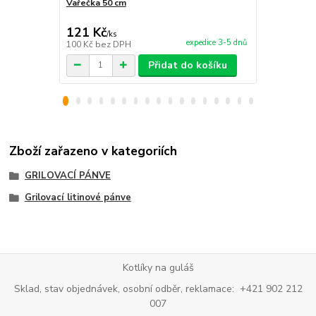
Vařečka 50 cm
Obracečka 
121 Kč
150 Kč
/
ks
/
ks
expedice 3-5 dnů
100 Kč
bez DPH
124 Kč
bez 
Přidat do košíku
Zboží zařazeno v kategoriích
GRILOVACÍ PÁNVE
Grilovací litinové pánve
Kotlíky na guláš
Sklad, stav objednávek, osobní odběr, reklamace: +421 902 212
007