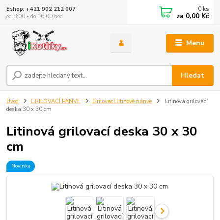
0
ks
Eshop: +421 902 212 007
za
0,00 Kč
od 8:00 - do 16:00 hod
Menu
Hledat
Úvod
GRILOVACÍ PÁNVE
Grilovací litinové pánve
Litinová grilovací
deska 30 x 30 cm
Litinová grilovací deska 30 x 30
cm
Novinka