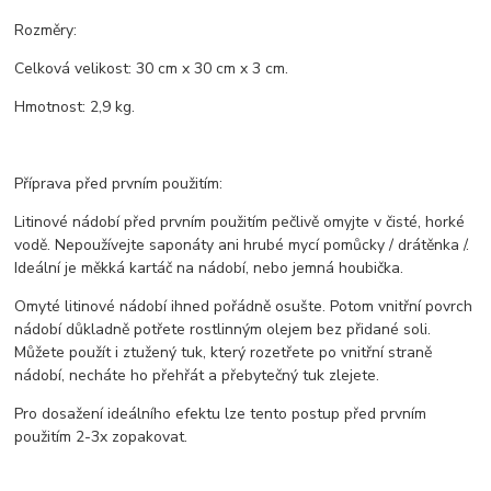
Rozměry:
Celková velikost: 30 cm x 30 cm x 3 cm.
Hmotnost: 2,9 kg.
Příprava před prvním použitím:
Litinové nádobí před prvním použitím pečlivě omyjte v čisté, horké
vodě. Nepoužívejte saponáty ani hrubé mycí pomůcky / drátěnka /.
Ideální je měkká kartáč na nádobí, nebo jemná houbička.
Omyté litinové nádobí ihned pořádně osušte. Potom vnitřní povrch
nádobí důkladně potřete rostlinným olejem bez přidané soli.
Můžete použít i ztužený tuk, který rozetřete po vnitřní straně
nádobí, necháte ho přehřát a přebytečný tuk zlejete.
Pro dosažení ideálního efektu lze tento postup před prvním
použitím 2-3x zopakovat.