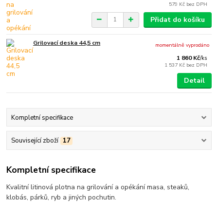
579 Kč
bez DPH
Přidat do košíku
Grilovací deska 44,5 cm
momentálně vyprodáno
1 860 Kč
/
ks
1 537 Kč
bez DPH
Detail
Kompletní specifikace
Související zboží
17
Kompletní specifikace
Kvalitní litinová plotna na grilování a opékání masa, steaků,
klobás, párků, ryb a jiných pochutin.