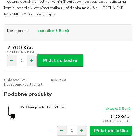
Kotlina obsahuje kotlinu, komín (Kouřovod): trouba, kloub, stříška na
komín, popelník, otevírací dvířka (+ záklopka na dvířka). TECHNICKÉ
PARAMETRY Ko...
celý popis
Dostupnost
expedice 3-5 dnů
2 700 Kč
/
ks
2 231 Kč
bez DPH
Přidat do košíku
Číslo produktu:
0150600
Hlídat cenu / dostupnost
Podobné produkty
Kotlina pro kotel 50 cm
expedice 3-5 dnů
2 490 Kč
/
ks
2 058 Kč
bez DPH
Přidat do košíku