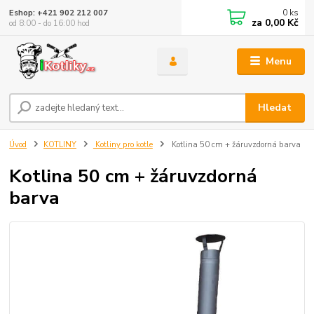
0
ks
Eshop: +421 902 212 007
za
0,00 Kč
od 8:00 - do 16:00 hod
Menu
Hledat
Úvod
KOTLINY
Kotliny pro kotle
Kotlina 50 cm + žáruvzdorná barva
Kotlina 50 cm + žáruvzdorná
barva