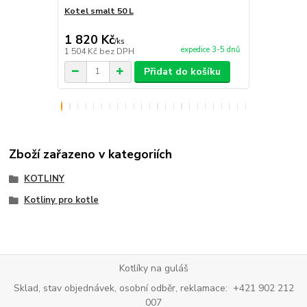
Kotel smalt 50 L
Kotel nerez
1 820 Kč
11 150 
/
ks
expedice 3-5 dnů
1 504 Kč
bez DPH
9 215 Kč
bez
Přidat do košíku
Zboží zařazeno v kategoriích
KOTLINY
Kotliny pro kotle
Kotlíky na guláš
Sklad, stav objednávek, osobní odběr, reklamace: +421 902 212
007