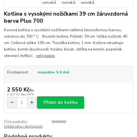
Kotlina s vysokými nožičkami 39 cm žáruvzdorná
barva Plus 700
Kovová kotlina s vysokými nožičkami natřená žáruvzdornou barvou,
odolnou do 700 ° C. Rozměr kotliny: Průměr: 39 cm. Výška nožiček: 45
cm. Celková výška: 155 cm. Tloušťka kotliny: 1 mm. Kotlina obsahuje:
kotlinu, komín (kouřovod): trouba, kloub, stříška na komín, popelník,
otevírací dvířka (...
celý popis
Dostupnost
expedice 3-5 dnů
2 550 Kč
/
ks
2 107 Kč
bez DPH
Přidat do košíku
Číslo produktu:
3945600
Hlídat cenu / dostupnost
Podobné produkty