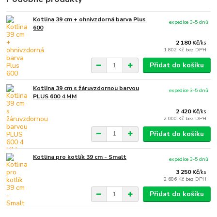
Kotlina 39 cm + ohnivzdorná barva Plus
expedice 3-5 dnů
600
2 180 Kč
/
ks
1 802 Kč
bez DPH
Přidat do košíku
Kotlina 39 cm s žáruvzdornou barvou
expedice 3-5 dnů
PLUS 600 4 MM
2 420 Kč
/
ks
2 000 Kč
bez DPH
Přidat do košíku
Kotlina pro kotlík 39 cm - Smalt
expedice 3-5 dnů
3 250 Kč
/
ks
2 686 Kč
bez DPH
Přidat do košíku