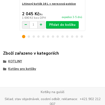
Litinový kotlík 16 L + nerezová poklice
Litinový kot
4 025 Kč
2 045 Kč
3 500 Kč
/
ks
expedice 3-5 dnů
1 690 Kč
bez DPH
2 893 Kč
bez
Přidat do košíku
Zboží zařazeno v kategoriích
KOTLINY
Kotliny pro kotlíky
Kotlíky na guláš
Sklad, stav objednávek, osobní odběr, reklamace: +421 902 212
007