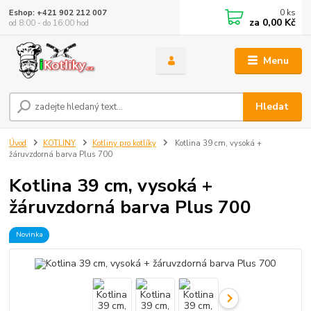
0
ks
Eshop: +421 902 212 007
za
0,00 Kč
od 8:00 - do 16:00 hod
Menu
Hledat
Úvod
KOTLINY
Kotliny pro kotlíky
Kotlina 39 cm, vysoká +
žáruvzdorná barva Plus 700
Kotlina 39 cm, vysoká +
žáruvzdorná barva Plus 700
Novinka