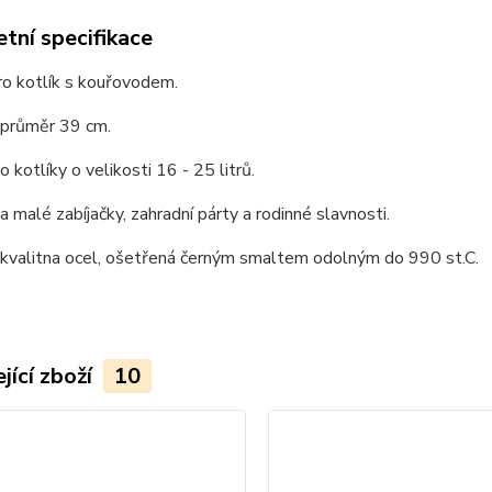
tní specifikace
ro kotlík s kouřovodem.
: průměr 39 cm.
o kotlíky o velikosti 16 - 25 litrů.
 malé zabíjačky, zahradní párty a rodinné slavnosti.
 kvalitna ocel, ošetřená černým smaltem odolným do 990 st.C.
jící zboží
10