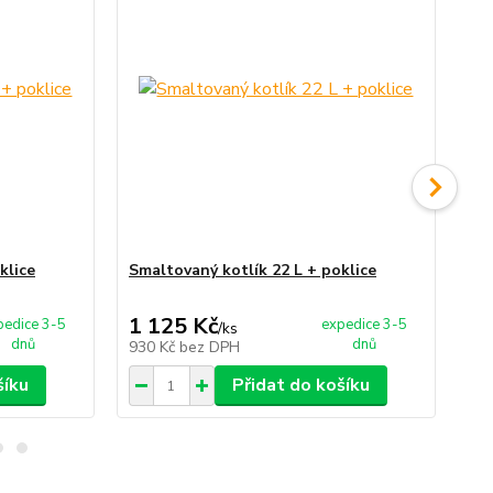
klice
Smaltovaný kotlík 22 L + poklice
Ant
1 125 Kč
1 
pedice 3-5
expedice 3-5
/
ks
dnů
dnů
930 Kč
bez DPH
1 
šíku
Přidat do košíku