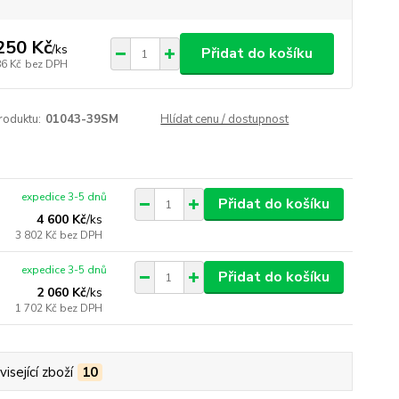
250 Kč
/
ks
Přidat do košíku
86 Kč
bez DPH
roduktu:
01043-39SM
Hlídat cenu / dostupnost
expedice 3-5 dnů
Přidat do košíku
4 600 Kč
/
ks
3 802 Kč
bez DPH
expedice 3-5 dnů
Přidat do košíku
2 060 Kč
/
ks
1 702 Kč
bez DPH
isející zboží
10