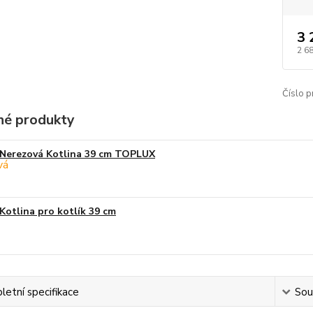
3 
2 6
Číslo p
é produkty
Nerezová Kotlina 39 cm TOPLUX
Kotlina pro kotlík 39 cm
etní specifikace
Souv