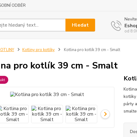
SOBNÍ ODBĚR
Nevíte
Hledat
Esho
od 8:0
KOTLINY
Kotliny pro kotlíky
Kotlina pro kotlík 39 cm - Smalt
ina pro kotlík 39 cm - Smalt
Kotl
ukt
Kotlin
kotlíky
párty a
smalte
Dos