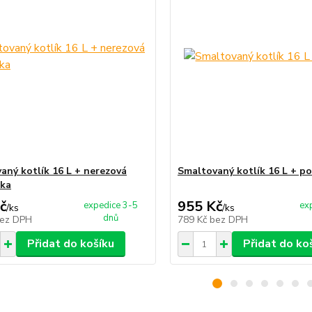
aný kotlík 16 L + nerezová
Smaltovaný kotlík 16 L + po
čka
č
955 Kč
expedice 3-5
ex
/
ks
/
ks
dnů
ez DPH
789 Kč
bez DPH
Přidat do košíku
Přidat do ko