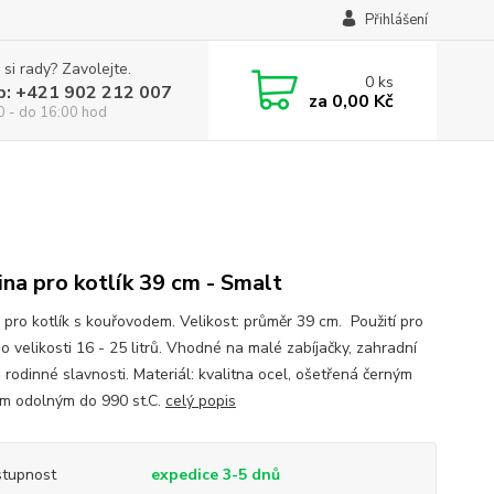
Přihlášení
 si rady? Zavolejte.
0
ks
p: +421 902 212 007
za
0,00 Kč
0 - do 16:00 hod
ina pro kotlík 39 cm - Smalt
a pro kotlík s kouřovodem. Velikost: průměr 39 cm. Použití pro
 o velikosti 16 - 25 litrů. Vhodné na malé zabíjačky, zahradní
 rodinné slavnosti. Materiál: kvalitna ocel, ošetřená černým
m odolným do 990 st.C.
celý popis
tupnost
expedice 3-5 dnů