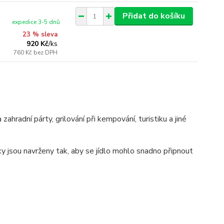
Přidat do košíku
expedice 3-5 dnů
23 % sleva
920 Kč
/
ks
760 Kč
bez DPH
ahradní párty, grilování při kempování, turistiku a jiné
ky jsou navrženy tak, aby se jídlo mohlo snadno připnout