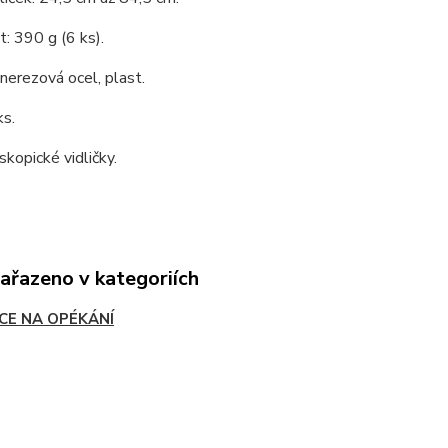
: 390 g (6 ks).
 nerezová ocel, plast.
ks.
skopické vidličky.
zařazeno v kategoriích
ICE NA OPÉKÁNÍ