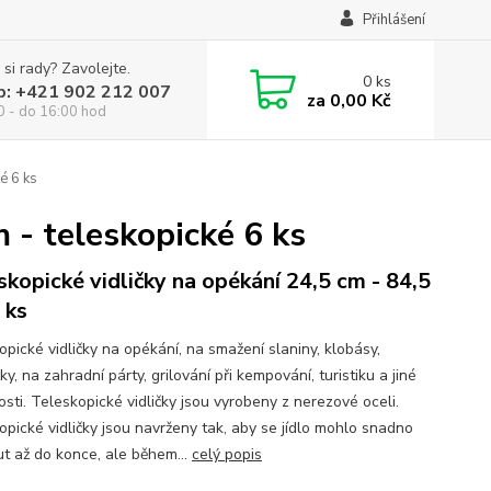
Přihlášení
 si rady? Zavolejte.
0
ks
p: +421 902 212 007
za
0,00 Kč
0 - do 16:00 hod
é 6 ks
m - teleskopické 6 ks
skopické vidličky na opékání 24,5 cm - 84,5
 ks
opické vidličky na opékání, na smažení slaniny, klobásy,
y, na zahradní párty, grilování při kempování, turistiku a jiné
tosti. Teleskopické vidličky jsou vyrobeny z nerezové oceli.
opické vidličky jsou navrženy tak, aby se jídlo mohlo snadno
ut až do konce, ale během...
celý popis