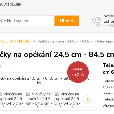
SOBNÍ ODBĚR
Nevíte
Hledat
Esho
od 8:0
IDLICE NA OPÉKÁNÍ
Vidličky na opékání 24,5 cm - 84,5 cm - teleskopick
ičky na opékání 24,5 cm - 84,5 c
Tele
660 Kč
cm 6
- 29 %
Telesk
špekáčk
příleži
Telesk
připno