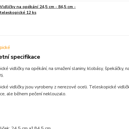
Vidličky na opékání 24,5 cm - 84,5 cm -
teleskopické 12 ks
tní specifikace
cké vidličky na opékání, na smažení slaniny, klobásy, špekáčky, na z
ti.
cké vidličky jsou vyrobeny z nerezové oceli. Teleskopické vidlič
ce, ale během pečení neklouzalo.
liček: 24,5 cm až 84,5 cm.