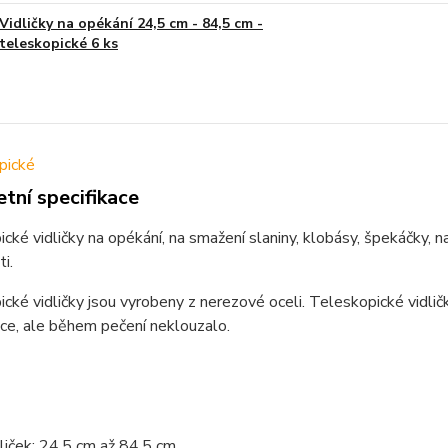
Vidličky na opékání 24,5 cm - 84,5 cm -
teleskopické 6 ks
tní specifikace
cké vidličky na opékání, na smažení slaniny, klobásy, špekáčky, na z
ti.
cké vidličky jsou vyrobeny z nerezové oceli. Teleskopické vidlič
ce, ale během pečení neklouzalo.
liček: 24,5 cm až 84,5 cm.