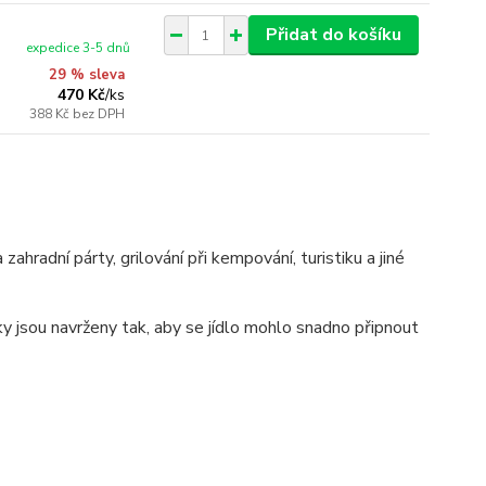
Přidat do košíku
expedice 3-5 dnů
29 % sleva
470 Kč
/
ks
388 Kč
bez DPH
ahradní párty, grilování při kempování, turistiku a jiné
ky jsou navrženy tak, aby se jídlo mohlo snadno připnout