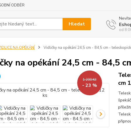
SOBNÍ ODBĚR
Nevíte
Hledat
Esho
od 8:0
IDLICE NA OPÉKÁNÍ
Vidličky na opékání 24,5 cm - 84,5 cm - teleskopic
ičky na opékání 24,5 cm - 84,5 c
Tele
1 200 Kč
cm 1
- 23 %
Telesk
špekáčk
příleži
Telesk
připno