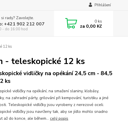
Přihlášení
 si rady? Zavolejte.
0
ks
p: +421 902 212 007
za
0,00 Kč
0 - do 16:00 hod
ké 12 ks
m - teleskopické 12 ks
skopické vidličky na opékání 24,5 cm - 84,5
2 ks
opické vidličky na opékání, na smažení slaniny, klobásy,
y, na zahradní párty, grilování při kempování, turistiku a jiné
tosti. Teleskopické vidličky jsou vyrobeny z nerezové oceli.
opické vidličky jsou navrženy tak, aby se jídlo mohlo snadno
ut až do konce, ale během...
celý popis