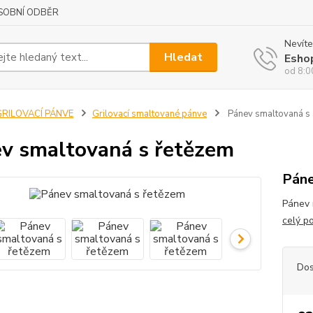
SOBNÍ ODBĚR
Nevíte
Hledat
Esho
od 8:0
GRILOVACÍ PÁNVE
Grilovací smaltované pánve
Pánev smaltovaná s
v smaltovaná s řetězem
Páne
Pánev n
celý p
Dos