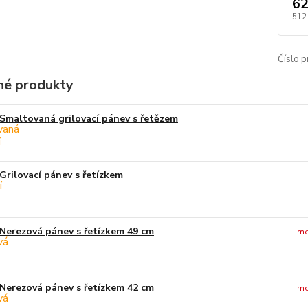
62
512
Číslo p
é produkty
Smaltovaná grilovací pánev s řetězem
Grilovací pánev s řetízkem
Nerezová pánev s řetízkem 49 cm
mo
Nerezová pánev s řetízkem 42 cm
mo