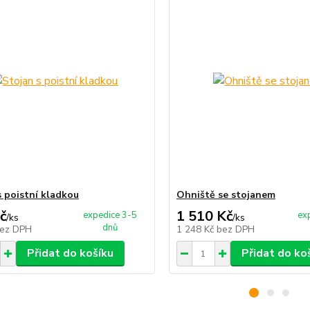
s poistní kladkou
Ohniště se stojanem
č
1 510 Kč
expedice 3-5
ex
/
ks
/
ks
dnů
ez DPH
1 248 Kč
bez DPH
Přidat do košíku
Přidat do ko