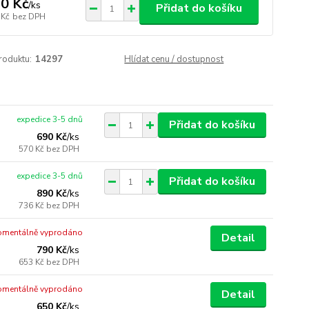
0 Kč
/
ks
Přidat do košíku
 Kč
bez DPH
roduktu:
14297
Hlídat cenu / dostupnost
expedice 3-5 dnů
Přidat do košíku
690 Kč
/
ks
570 Kč
bez DPH
expedice 3-5 dnů
Přidat do košíku
890 Kč
/
ks
736 Kč
bez DPH
mentálně vyprodáno
Detail
790 Kč
/
ks
653 Kč
bez DPH
mentálně vyprodáno
Detail
650 Kč
/
ks