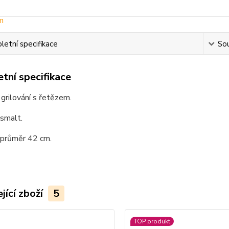
etní specifikace
Sou
tní specifikace
grilování s řetězem.
 smalt.
 průměr 42 cm.
jící zboží
5
TOP produkt