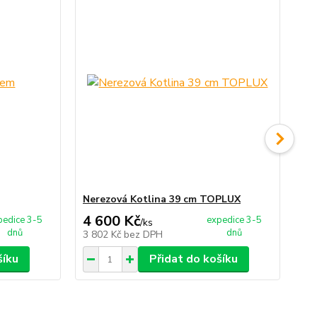
Nerezová Kotlina 39 cm TOPLUX
Va
4 600 Kč
1
pedice 3-5
expedice 3-5
/
ks
dnů
dnů
3 802 Kč
bez DPH
10
šíku
Přidat do košíku