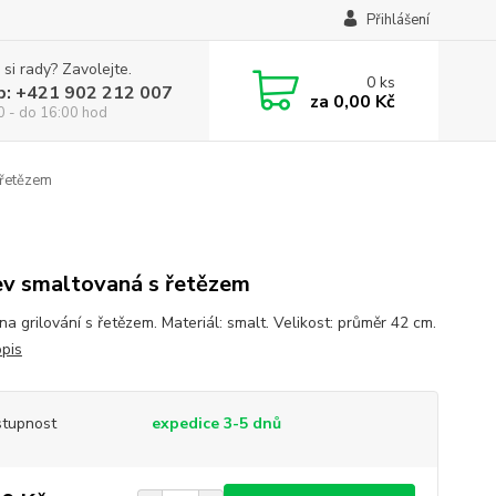
Přihlášení
 si rady? Zavolejte.
0
ks
p: +421 902 212 007
za
0,00 Kč
0 - do 16:00 hod
 řetězem
v smaltovaná s řetězem
a grilování s řetězem. Materiál: smalt. Velikost: průměr 42 cm.
opis
tupnost
expedice 3-5 dnů