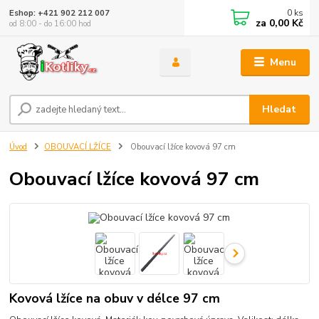
0
ks
Eshop: +421 902 212 007
za
0,00 Kč
od 8:00 - do 16:00 hod
Menu
Hledat
Úvod
OBOUVACÍ LŽÍCE
Obouvací lžíce kovová 97 cm
Obouvací lžíce kovová 97 cm
Kovová lžíce na obuv v délce 97 cm