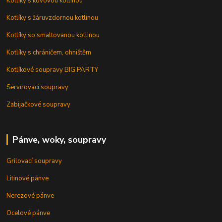
Kotlíky s kovovou kotlinou
Kotlíky s žáruvzdornou kotlinou
Kotlíky so smaltovanou kotlinou
Kotlíky s chráničem, ohništěm
Kotlíkové soupravy BIG PARTY
Servírovací soupravy
Zabijačkové soupravy
Pánve, woky, soupravy
Grilovací soupravy
Litinové pánve
Nerezové pánve
Ocelové pánve