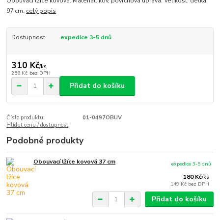
Obouvací lžíce kovová. Materiál: kov, povrchová úprava. Velikost: délka
97 cm.
celý popis
Dostupnost
expedice 3-5 dnů
310 Kč
/
ks
256 Kč
bez DPH
Přidat do košíku
Číslo produktu:
01-0497OBUV
Hlídat cenu / dostupnost
Podobné produkty
Obouvací lžíce kovová 37 cm
expedice 3-5 dnů
180 Kč
/
ks
149 Kč
bez DPH
Přidat do košíku