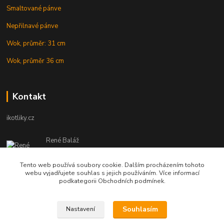
Smaltované pánve
Nepřilnavé pánve
Wok, průměr: 31 cm
Wok, průměr 36 cm
Kontakt
ikotliky.cz
René Baláž
Eshop: +421 902 212 007
od 8:00 - do 16:00 hod
Tento web používá soubory cookie. Dalším procházením tohoto
webu vyjadřujete souhlas s jejich používáním. Více informací
info@ikotliky.cz
podkategorii Obchodních podmínek.
Souhlasím
Nastavení