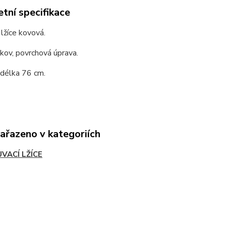
tní specifikace
lžíce kovová.
 kov, povrchová úprava.
 délka 76 cm.
zařazeno v kategoriích
VACÍ LŽÍCE