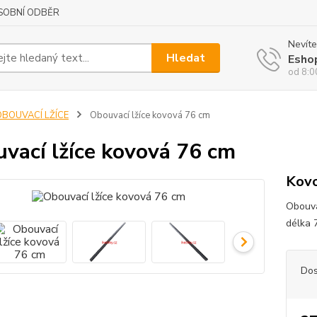
SOBNÍ ODBĚR
Nevíte
Hledat
Esho
od 8:0
OBOUVACÍ LŽÍCE
Obouvací lžíce kovová 76 cm
vací lžíce kovová 76 cm
Kovo
Obouva
délka 
Dos