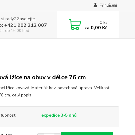
Přihlášení
 si rady? Zavolejte.
0
ks
p: +421 902 212 007
za
0,00 Kč
0 - do 16:00 hod
vá lžíce na obuv v délce 76 cm
cí lžíce kovová. Materiál: kov, povrchová úprava. Velikost:
76 cm.
celý popis
tupnost
expedice 3-5 dnů