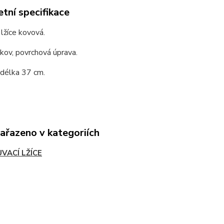
tní specifikace
lžíce kovová.
 kov, povrchová úprava.
 délka 37 cm.
zařazeno v kategoriích
VACÍ LŽÍCE