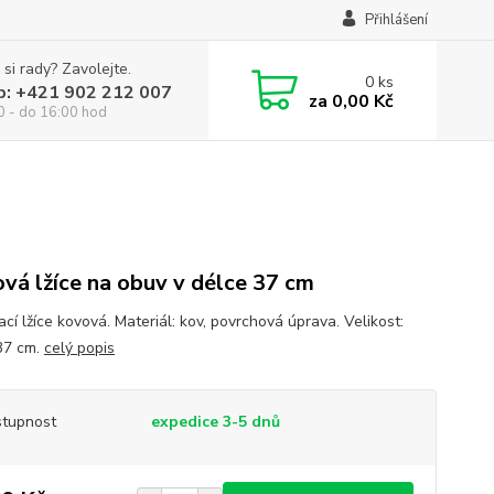
Přihlášení
 si rady? Zavolejte.
0
ks
p: +421 902 212 007
za
0,00 Kč
0 - do 16:00 hod
vá lžíce na obuv v délce 37 cm
cí lžíce kovová. Materiál: kov, povrchová úprava. Velikost:
37 cm.
celý popis
tupnost
expedice 3-5 dnů