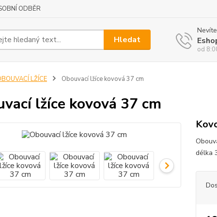
SOBNÍ ODBĚR
Nevíte
Hledat
Esho
od 8:0
OBOUVACÍ LŽÍCE
Obouvací lžíce kovová 37 cm
vací lžíce kovová 37 cm
Kovo
Obouva
délka 
Dos