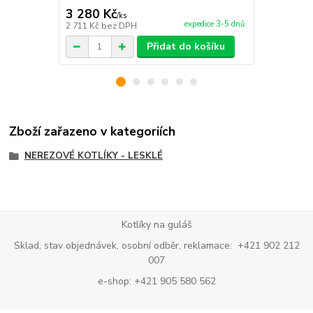
3 280 Kč
276 Kč
/
ks
/
ks
expedice 3-5 dnů
2 711 Kč
bez DPH
228 Kč
bez 
Přidat do košíku
Zboží zařazeno v kategoriích
NEREZOVÉ KOTLÍKY - LESKLÉ
Kotlíky na guláš
Sklad, stav objednávek, osobní odběr, reklamace: +421 902 212
007
e-shop: +421 905 580 562