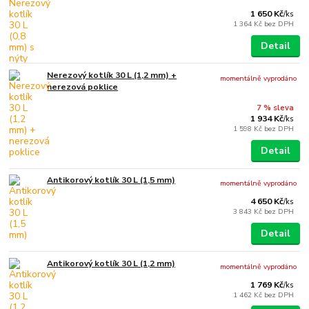
1 650 Kč
/
ks
1 364 Kč
bez DPH
Detail
Nerezový kotlík 30 L (1,2 mm) +
momentálně vyprodáno
nerezová poklice
7 % sleva
1 934 Kč
/
ks
1 598 Kč
bez DPH
Detail
Antikorový kotlík 30 L (1,5 mm)
momentálně vyprodáno
4 650 Kč
/
ks
3 843 Kč
bez DPH
Detail
Antikorový kotlík 30 L (1,2 mm)
momentálně vyprodáno
1 769 Kč
/
ks
1 462 Kč
bez DPH