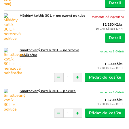
Detail
Měděný kotlík 30 L + nerezová poklice
momentálně vyprodáno
12 280 Kč
/
ks
10 149 Kč
bez DPH
Detail
Smaltovaný kotlík 30 L + nerezová
expedice 3-5 dnů
naběračka
1 500 Kč
/
ks
1 240 Kč
bez DPH
Přidat do košíku
Smaltovaný kotlík 30 L + poklice
expedice 3-5 dnů
1 570 Kč
/
ks
1 298 Kč
bez DPH
Přidat do košíku