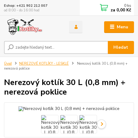
0
ks
Eshop: +421 902 212 007
za
0,00 Kč
od 8:00 - do 16:00 hod
Menu
Hledat
Úvod
NEREZOVÉ KOTLÍKY - LESKLÉ
Nerezový kotlík 30 L (0,8 mm) +
nerezová poklice
Nerezový kotlík 30 L (0,8 mm) +
nerezová poklice