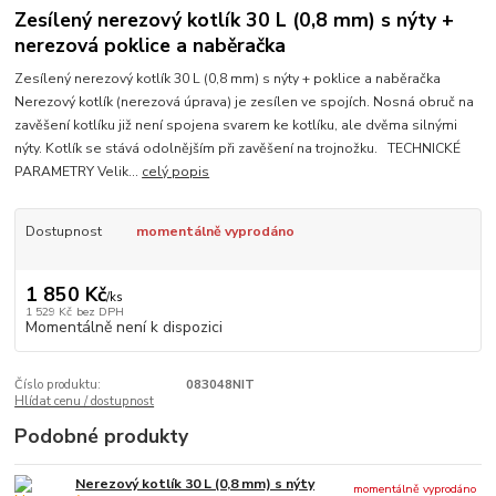
Zesílený nerezový kotlík 30 L (0,8 mm) s nýty +
nerezová poklice a naběračka
Zesílený nerezový kotlík 30 L (0,8 mm) s nýty + poklice a naběračka
Nerezový kotlík (nerezová úprava) je zesílen ve spojích. Nosná obruč na
zavěšení kotlíku již není spojena svarem ke kotlíku, ale dvěma silnými
nýty. Kotlík se stává odolnějším při zavěšení na trojnožku. TECHNICKÉ
PARAMETRY Velik...
celý popis
Dostupnost
momentálně vyprodáno
1 850 Kč
/
ks
1 529 Kč
bez DPH
Momentálně není k dispozici
Číslo produktu:
083048NIT
Hlídat cenu / dostupnost
Podobné produkty
Nerezový kotlík 30 L (0,8 mm) s nýty
momentálně vyprodáno