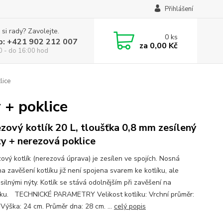
Přihlášení
 si rady? Zavolejte.
0
ks
p: +421 902 212 007
za
0,00 Kč
0 - do 16:00 hod
lice
 + poklice
zový kotlík 20 L, tloušťka 0,8 mm zesílený
ty + nerezová poklice
vý kotlík (nerezová úprava) je zesílen ve spojích. Nosná
a zavěšení kotlíku již není spojena svarem ke kotlíku, ale
ilnými nýty. Kotlík se stává odolnějším při zavěšení na
žku. TECHNICKÉ PARAMETRY Velikost kotlíku: Vrchní průměr:
 Výška: 24 cm. Průměr dna: 28 cm. ...
celý popis