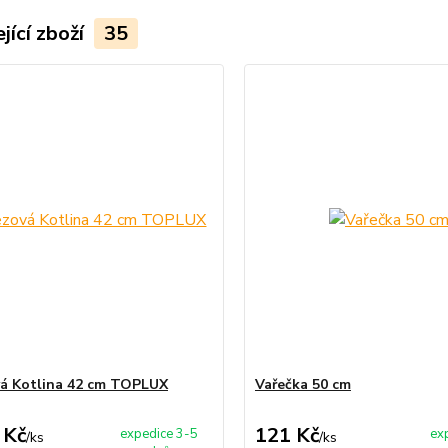
jící zboží
35
á Kotlina 42 cm TOPLUX
Vařečka 50 cm
 Kč
121 Kč
expedice 3-5
ex
/
ks
/
ks