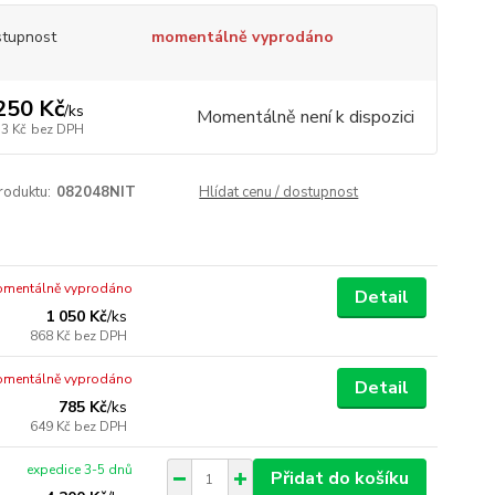
tupnost
momentálně vyprodáno
250 Kč
/
ks
Momentálně není k dispozici
33 Kč
bez DPH
roduktu:
082048NIT
Hlídat cenu / dostupnost
mentálně vyprodáno
Detail
1 050 Kč
/
ks
868 Kč
bez DPH
mentálně vyprodáno
Detail
785 Kč
/
ks
649 Kč
bez DPH
expedice 3-5 dnů
Přidat do košíku