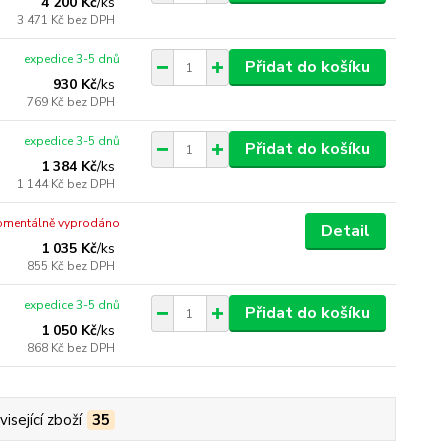
4 200 Kč
/
ks
3 471 Kč
bez DPH
expedice 3-5 dnů
Přidat do košíku
930 Kč
/
ks
769 Kč
bez DPH
expedice 3-5 dnů
Přidat do košíku
1 384 Kč
/
ks
1 144 Kč
bez DPH
mentálně vyprodáno
Detail
1 035 Kč
/
ks
855 Kč
bez DPH
expedice 3-5 dnů
Přidat do košíku
1 050 Kč
/
ks
868 Kč
bez DPH
isející zboží
35