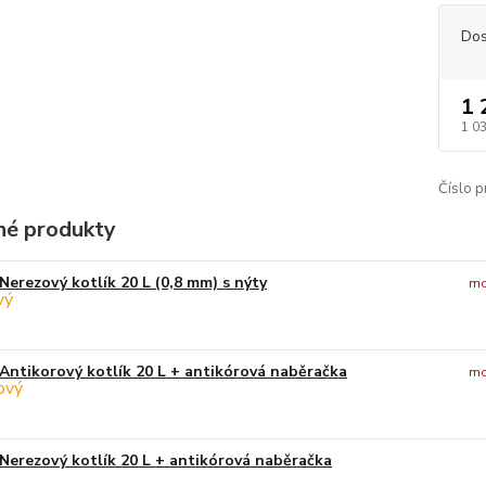
Dos
1 
1 0
Číslo p
é produkty
Nerezový kotlík 20 L (0,8 mm) s nýty
mo
Antikorový kotlík 20 L + antikórová naběračka
mo
Nerezový kotlík 20 L + antikórová naběračka