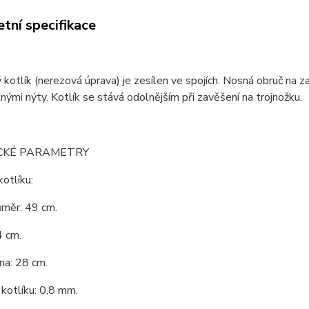
tní specifikace
kotlík (nerezová úprava) je zesílen ve spojích. Nosná obruč na zav
nými nýty. Kotlík se stává odolnějším při zavěšení na trojnožku.
CKÉ PARAMETRY
kotlíku:
ůměr: 49 cm.
4 cm.
na: 28 cm.
kotlíku: 0,8 mm.