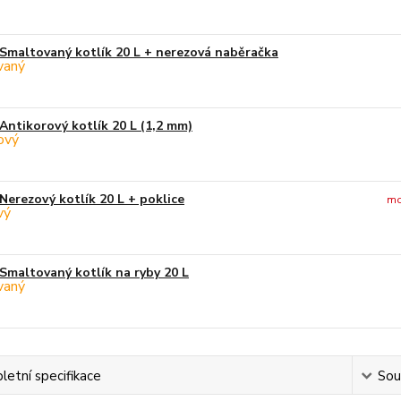
Smaltovaný kotlík 20 L + nerezová naběračka
Antikorový kotlík 20 L (1,2 mm)
Nerezový kotlík 20 L + poklice
mo
Smaltovaný kotlík na ryby 20 L
etní specifikace
Souv