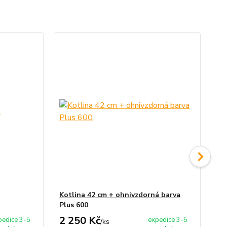
Kotlina 42 cm + ohnivzdorná barva
Ne
Plus 600
2 250 Kč
6 
pedice 3-5
expedice 3-5
/
ks