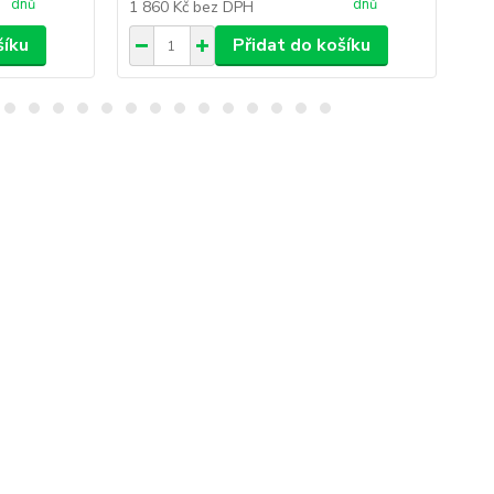
dnů
dnů
1 860 Kč
bez DPH
5 
šíku
Přidat do košíku