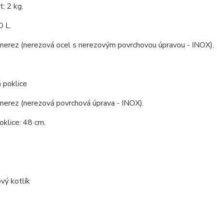
: 2 kg.
0 L.
 nerez (nerezová ocel s nerezovým povrchovou úpravou - INOX).
 poklice
 nerez (nerezová povrchová úprava - INOX).
klice: 48 cm.