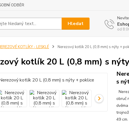
SOBNÍ ODBĚR
Nevíte
Hledat
Esho
od 8:0
NEREZOVÉ KOTLÍKY - LESKLÉ
Nerezový kotlík 20 L (0,8 mm) s nýty + pok
zový kotlík 20 L (0,8 mm) s nýty
Nere
s ný
Nerezo
obruč n
dvěma s
trojno
49 cm.