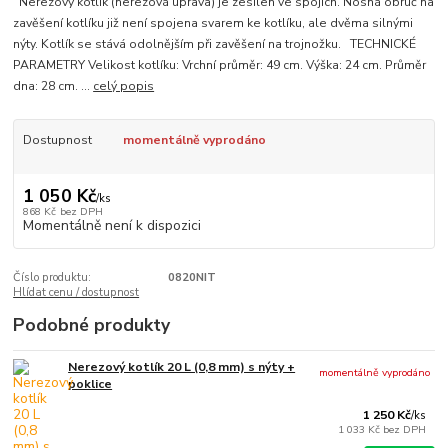
Nerezový kotlík (nerezová úprava) je zesílen ve spojích. Nosná obruč na
zavěšení kotlíku již není spojena svarem ke kotlíku, ale dvěma silnými
nýty. Kotlík se stává odolnějším při zavěšení na trojnožku. TECHNICKÉ
PARAMETRY Velikost kotlíku: Vrchní průměr: 49 cm. Výška: 24 cm. Průměr
dna: 28 cm. ...
celý popis
Dostupnost
momentálně vyprodáno
1 050 Kč
/
ks
868 Kč
bez DPH
Momentálně není k dispozici
Číslo produktu:
0820NIT
Hlídat cenu / dostupnost
Podobné produkty
Nerezový kotlík 20 L (0,8 mm) s nýty +
momentálně vyprodáno
poklice
1 250 Kč
/
ks
1 033 Kč
bez DPH