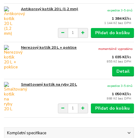
Antikorový kotlík 20 L (1,2 mm)
expedice 3-5 dnů
1 384 Kč
/
ks
1 144 Kč
bez DPH
Přidat do košíku
Nerezový kotlík 20 L + poklice
momentálně vyprodáno
1 035 Kč
/
ks
855 Kč
bez DPH
Detail
Smaltovaný kotlík na ryby 20 L
expedice 3-5 dnů
1 050 Kč
/
ks
868 Kč
bez DPH
Přidat do košíku
Kompletní specifikace