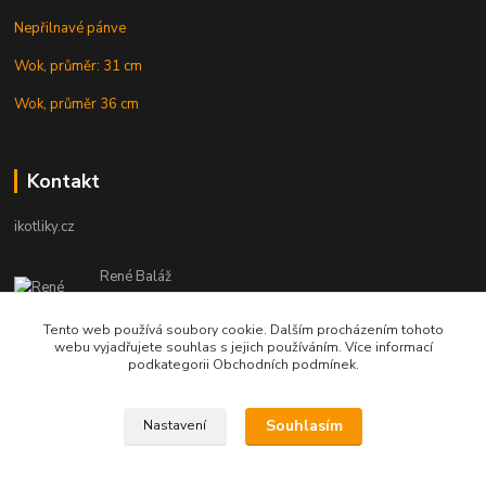
Nepřilnavé pánve
Wok, průměr: 31 cm
Wok, průměr 36 cm
Kontakt
ikotliky.cz
René Baláž
Eshop: +421 902 212 007
od 8:00 - do 16:00 hod
Tento web používá soubory cookie. Dalším procházením tohoto
webu vyjadřujete souhlas s jejich používáním. Více informací
info@ikotliky.cz
podkategorii Obchodních podmínek.
Souhlasím
Nastavení
Copyright © 2014-2020 IKOTLIKY.CZ, všetky práva vyhradené..