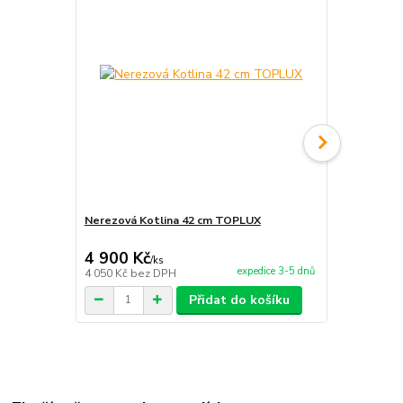
Nerezová Kotlina 42 cm TOPLUX
Vařečka 50 
4 900 Kč
121 Kč
/
ks
/
ks
expedice 3-5 dnů
4 050 Kč
bez DPH
100 Kč
bez 
Přidat do košíku