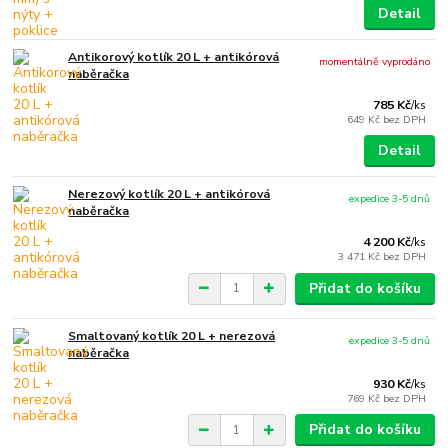
Detail
Antikorový kotlík 20 L + antikórová
momentálně vyprodáno
naběračka
785 Kč
/
ks
649 Kč
bez DPH
Detail
Nerezový kotlík 20 L + antikórová
expedice 3-5 dnů
naběračka
4 200 Kč
/
ks
3 471 Kč
bez DPH
Přidat do košíku
Smaltovaný kotlík 20 L + nerezová
expedice 3-5 dnů
naběračka
930 Kč
/
ks
769 Kč
bez DPH
Přidat do košíku