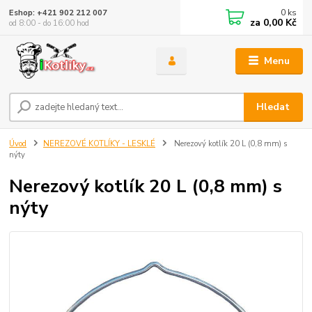
0
ks
Eshop: +421 902 212 007
za
0,00 Kč
od 8:00 - do 16:00 hod
Menu
Hledat
Úvod
NEREZOVÉ KOTLÍKY - LESKLÉ
Nerezový kotlík 20 L (0,8 mm) s
nýty
Nerezový kotlík 20 L (0,8 mm) s
nýty