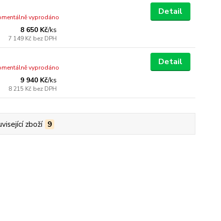
Detail
mentálně vyprodáno
8 650 Kč
/
ks
7 149 Kč
bez DPH
Detail
mentálně vyprodáno
9 940 Kč
/
ks
8 215 Kč
bez DPH
visející zboží
9