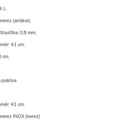
4 L.
nerez (antikor).
 tloušťka: 0,8 mm.
ůměr: 41 cm.
8 cm.
 poklice
ůměr: 41 cm.
 nerez INOX (nerez).