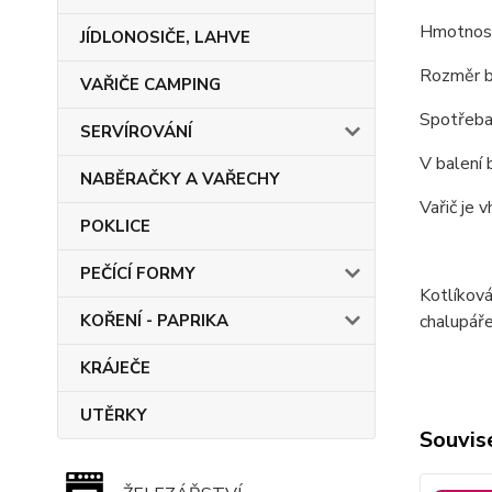
Hmotnost
JÍDLONOSIČE, LAHVE
Rozměr b
VAŘIČE CAMPING
Spotřeba
SERVÍROVÁNÍ
V balení 
NABĚRAČKY A VAŘECHY
Vařič je 
POKLICE
PEČÍCÍ FORMY
Kotlíková
KOŘENÍ - PAPRIKA
chalupáře
KRÁJEČE
UTĚRKY
Souvise