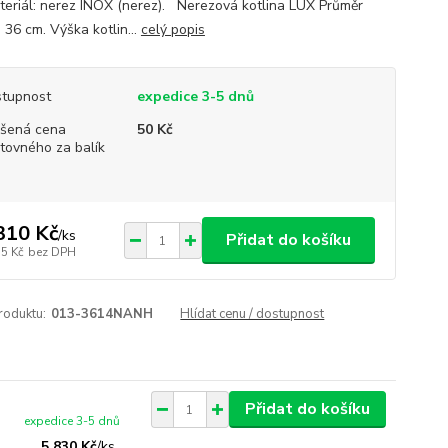
teriál: nerez INOX (nerez). Nerezová kotlina LUX Průměr
: 36 cm. Výška kotlin...
celý popis
tupnost
expedice 3-5 dnů
šená cena
50 Kč
tovného za balík
310 Kč
/
ks
Přidat do košíku
15 Kč
bez DPH
roduktu:
013-3614NANH
Hlídat cenu / dostupnost
Přidat do košíku
expedice 3-5 dnů
5 830 Kč
/
ks