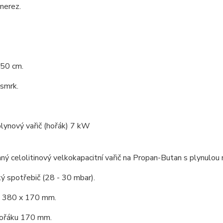
 nerez.
 50 cm.
 smrk.
plynový vařič (hořák) 7 kW
ný celolitinový velkokapacitní vařič na Propan-Butan s plynulou 
ý spotřebič (28 - 30 mbar).
 380 x 170 mm.
ořáku 170 mm.