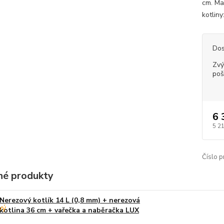
cm. Ma
kotliny
Dos
Zvý
poš
6 
5 2
Číslo p
é produkty
Nerezový kotlík 14 L (0,8 mm) + nerezová
kotlina 36 cm + vařečka a naběračka LUX