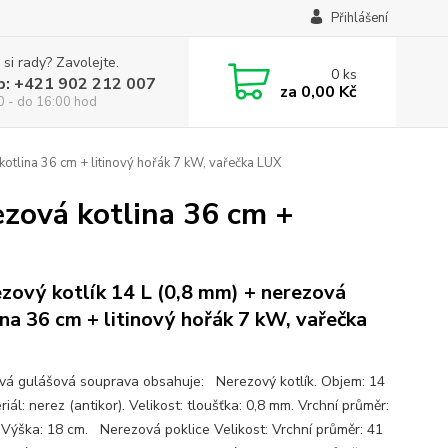
Přihlášení
 si rady? Zavolejte.
0
ks
p: +421 902 212 007
za
0,00 Kč
0 - do 16:00 hod
kotlina 36 cm + litinový hořák 7 kW, vařečka LUX
ezová kotlina 36 cm +
zový kotlík 14 L (0,8 mm) + nerezová
ina 36 cm + litinový hořák 7 kW, vařečka
ová gulášová souprava obsahuje: Nerezový kotlík. Objem: 14
riál: nerez (antikor). Velikost: tloušťka: 0,8 mm. Vrchní průměr:
 Výška: 18 cm. Nerezová poklice Velikost: Vrchní průměr: 41