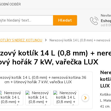
SOBNÍ ODBĚR
Nevíte
Hledat
Esho
od 8:0
KOTLÍKY S NEREZ. KOTLINOU
Nerezový kotlík 14 L (0,8 mm) + nerezová 
zový kotlík 14 L (0,8 mm) + ner
nový hořák 7 kW, vařečka LUX
Nere
kotl
LUX
Kotlík
L. Mate
41 cm.