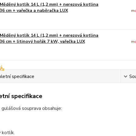
Měděný kotlík 14 L (1,2 mm) + nerezová kotlina
36 cm + vařečka a naběračka LUX
mo
Měděný kotlík 14 L (1,2 mm) + nerezová kotlina
36 cm + litinový hořák 7 kW, vařečka LUX
mo
etní specifikace
Sou
tní specifikace
 gulášová souprava obsahuje:
kotlík.