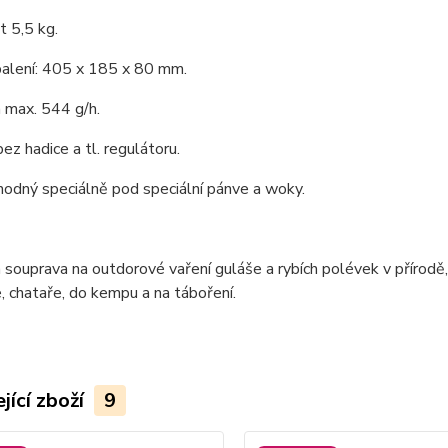
 5,5 kg.
alení: 405 x 185 x 80 mm.
 max. 544 g/h.
bez hadice a tl. regulátoru.
vhodný speciálně pod speciální pánve a woky.
 souprava na outdorové vaření guláše a rybích polévek v přírod
, chataře, do kempu a na táboření.
jící zboží
9