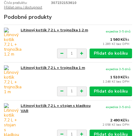
Číslo produktu:
307232153610
Hlídat cenu / dostupnost
Podobné produkty
Litinový kotlík 7,2 L + trojnožka 1,2 m
expedice 3-5 dnů
1 560 Kč
/
ks
1 289 Kč
bez DPH
Přidat do košíku
Litinový kotlík 7,2 L + trojnožka 1 m
expedice 3-5 dnů
1 510 Kč
/
ks
1 248 Kč
bez DPH
Přidat do košíku
Litinový kotlík 7,2 L + stojan s kladkou
expedice 3-5 dnů
VAR
2 490 Kč
/
ks
2 058 Kč
bez DPH
Přidat do košíku