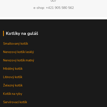
007
e-shop: +421 905 580 562
Kotlíky na guláš
Smaltovaný kotlík
Nerezový kotlík lesklý
Nerezový kotlík matný
Měděný kotlík
Litinový kotlík
Železný kotlík
Kotlík na ryby
Servírovací kotlík