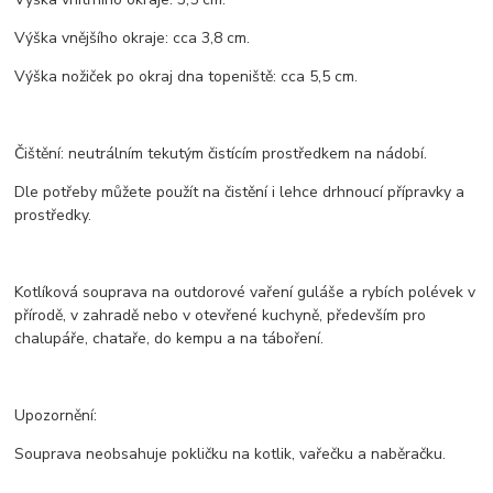
Výška vnějšího okraje: cca 3,8 cm.
Výška nožiček po okraj dna topeniště: cca 5,5 cm.
Čištění: neutrálním tekutým čistícím prostředkem na nádobí.
Dle potřeby můžete použít na čistění i lehce drhnoucí přípravky a
prostředky.
Kotlíková souprava na outdorové vaření guláše a rybích polévek v
přírodě, v zahradě nebo v otevřené kuchyně, především pro
chalupáře, chataře, do kempu a na táboření.
Upozornění:
Souprava neobsahuje pokličku na kotlik, vařečku a naběračku.