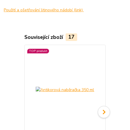
Použití a ošetřování litinového nádobí (link).
Související zboží
17
TOP produkt
TOP produkt