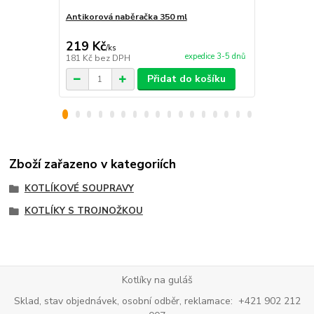
Antikorová naběračka 350 ml
Plynový hořá
příslušenstv
219 Kč
990 Kč
/
ks
/
ks
expedice 3-5 dnů
181 Kč
bez DPH
818 Kč
bez 
Přidat do košíku
Zboží zařazeno v kategoriích
KOTLÍKOVÉ SOUPRAVY
KOTLÍKY S TROJNOŽKOU
Kotlíky na guláš
Sklad, stav objednávek, osobní odběr, reklamace: +421 902 212