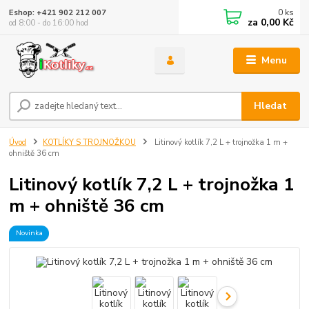
0
ks
Eshop: +421 902 212 007
za
0,00 Kč
od 8:00 - do 16:00 hod
Menu
Hledat
Úvod
KOTLÍKY S TROJNOŽKOU
Litinový kotlík 7,2 L + trojnožka 1 m +
ohniště 36 cm
Litinový kotlík 7,2 L + trojnožka 1
m + ohniště 36 cm
Novinka