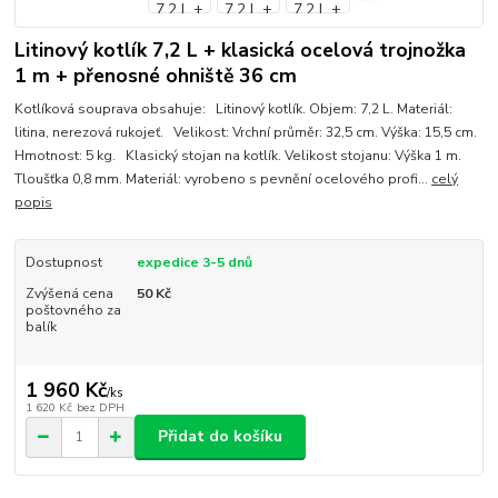
Litinový kotlík 7,2 L + klasická ocelová trojnožka
1 m + přenosné ohniště 36 cm
Kotlíková souprava obsahuje: Litinový kotlík. Objem: 7,2 L. Materiál:
litina, nerezová rukojeť. Velikost: Vrchní průměr: 32,5 cm. Výška: 15,5 cm.
Hmotnost: 5 kg. Klasický stojan na kotlík. Velikost stojanu: Výška 1 m.
Tloušťka 0,8 mm. Materiál: vyrobeno s pevnění ocelového profi...
celý
popis
Dostupnost
expedice 3-5 dnů
Zvýšená cena
50 Kč
poštovného za
balík
1 960 Kč
/
ks
1 620 Kč
bez DPH
Přidat do košíku