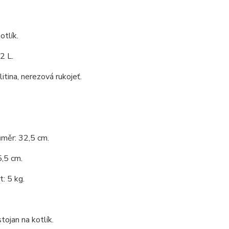
otlík.
2 L.
litina, nerezová rukojeť.
ůměr: 32,5 cm.
,5 cm.
: 5 kg.
tojan na kotlík.