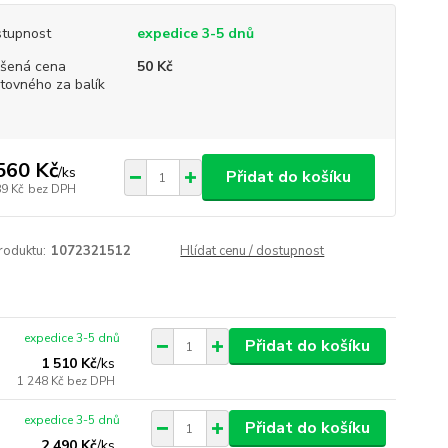
tupnost
expedice 3-5 dnů
šená cena
50 Kč
tovného za balík
560 Kč
/
ks
Přidat do košíku
89 Kč
bez DPH
roduktu:
1072321512
Hlídat cenu / dostupnost
expedice 3-5 dnů
Přidat do košíku
1 510 Kč
/
ks
1 248 Kč
bez DPH
expedice 3-5 dnů
Přidat do košíku
2 490 Kč
/
ks