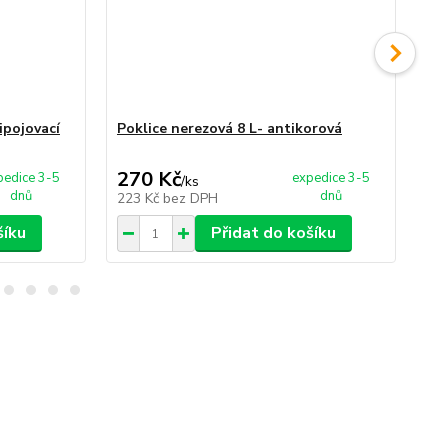
ipojovací
Poklice nerezová 8 L- antikorová
Pa
270 Kč
5
pedice 3-5
expedice 3-5
/
ks
dnů
dnů
223 Kč
bez DPH
48
šíku
Přidat do košíku