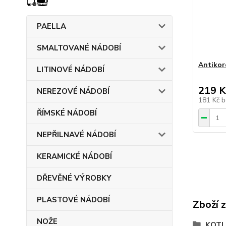
PAELLA
SMALTOVANÉ NÁDOBÍ
Antikor
LITINOVÉ NÁDOBÍ
219 K
NEREZOVÉ NÁDOBÍ
181 Kč
b
ŘÍMSKÉ NÁDOBÍ
NEPŘILNAVÉ NÁDOBÍ
KERAMICKÉ NÁDOBÍ
DŘEVĚNÉ VÝROBKY
PLASTOVÉ NÁDOBÍ
Zboží 
NOŽE
KOTL