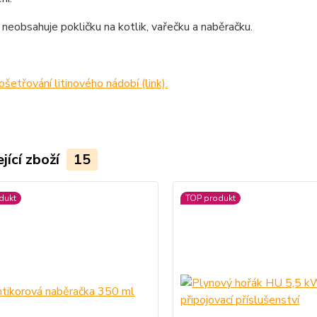
neobsahuje pokličku na kotlik, vařečku a naběračku.
ošetřování litinového nádobí (link).
jící zboží
15
dukt
TOP produkt