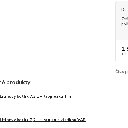
Dos
Zvý
poš
1 
1 2
Číslo p
é produkty
Litinový kotlík 7,2 L + trojnožka 1 m
Litinový kotlík 7,2 L + stojan s kladkou VAR