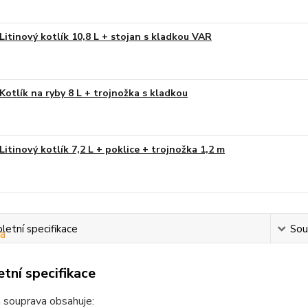
Litinový kotlík 10,8 L + stojan s kladkou VAR
Kotlík na ryby 8 L + trojnožka s kladkou
Litinový kotlík 7,2 L + poklice + trojnožka 1,2 m
etní specifikace
Souv
tní specifikace
 souprava obsahuje: