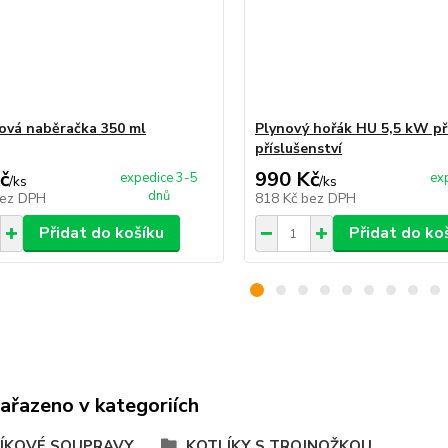
ová naběračka 350 ml
Plynový hořák HU 5,5 kW př
příslušenství
č
990 Kč
expedice 3-5
ex
/
ks
/
ks
dnů
ez DPH
818 Kč
bez DPH
Přidat do košíku
Přidat do ko
zařazeno v kategoriích
ÍKOVÉ SOUPRAVY
KOTLÍKY S TROJNOŽKOU