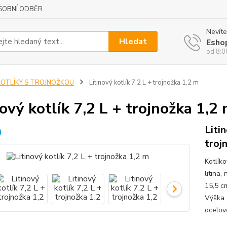
SOBNÍ ODBĚR
Nevíte
Hledat
Esho
od 8:0
KOTLÍKY S TROJNOŽKOU
Litinový kotlík 7,2 L + trojnožka 1,2 m
nový kotlík 7,2 L + trojnožka 1,2
Liti
troj
Kotlíko
litina,
15,5 cm
Výška 
ocelové