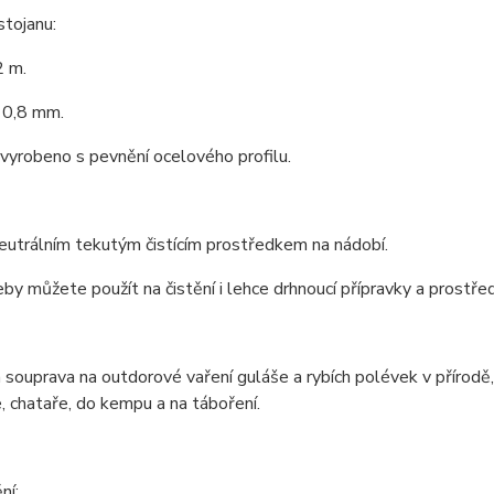
stojanu:
2 m.
 0,8 mm.
 vyrobeno s pevnění ocelového profilu.
neutrálním tekutým čistícím prostředkem na nádobí.
by můžete použít na čistění i lehce drhnoucí přípravky a prostře
 souprava na outdorové vaření guláše a rybích polévek v přírod
, chataře, do kempu a na táboření.
ní: