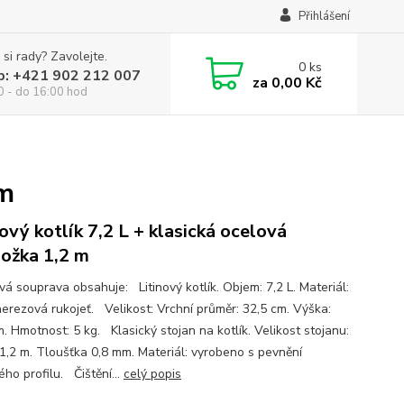
Přihlášení
 si rady? Zavolejte.
0
ks
p: +421 902 212 007
za
0,00 Kč
0 - do 16:00 hod
 m
nový kotlík 7,2 L + klasická ocelová
nožka 1,2 m
vá souprava obsahuje: Litinový kotlík. Objem: 7,2 L. Materiál:
 nerezová rukojeť. Velikost: Vrchní průměr: 32,5 cm. Výška:
. Hmotnost: 5 kg. Klasický stojan na kotlík. Velikost stojanu:
1,2 m. Tloušťka 0,8 mm. Materiál: vyrobeno s pevnění
ho profilu. Čištění...
celý popis