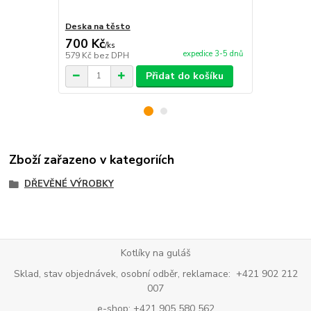
Deska na těsto
Deska na tě
700 Kč
790 Kč
/
ks
/
ks
expedice 3-5 dnů
579 Kč
bez DPH
653 Kč
bez 
Přidat do košíku
Zboží zařazeno v kategoriích
DŘEVĚNÉ VÝROBKY
Kotlíky na guláš
Sklad, stav objednávek, osobní odběr, reklamace: +421 902 212
007
e-shop: +421 905 580 562