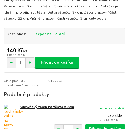
Kuchyňský válek na těsto o délce 27 cm je vyroben z bukového dřeva.
Váleček je v přírodní barvě a průměr pracovní části je 3 cm. Váleček je
ideální pro přípravu těsta. Délka válečku: 27 cm. Délka pracovní části
válečku: 22 cm. Průměr pracovní části válečku: 3 cm
celý popis
Dostupnost
expedice 3-5 dnů
140 Kč
/
ks
116 Kč
bez DPH
Přidat do košíku
Číslo produktu:
0127223
Hlídat cenu / dostupnost
Podobné produkty
Kuchyňský válek na těsto 60 cm
expedice 3-5 dnů
250 Kč
/
ks
207 Kč
bez DPH
Přidat do košíku