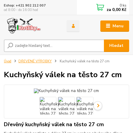
0
ks
Eshop: +421 902 212 007
za
0,00 Kč
od 8:00 - do 16:00 hod
Menu
Hledat
Úvod
DŘEVĚNÉ VÝROBKY
Kuchyňský válek na těsto 27 cm
Kuchyňský válek na těsto 27 cm
Dřevěný kuchyňský válek na těsto 27 cm