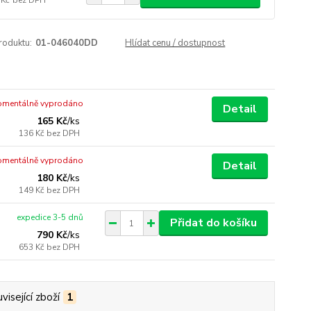
roduktu:
01-046040DD
Hlídat cenu / dostupnost
mentálně vyprodáno
Detail
165 Kč
/
ks
136 Kč
bez DPH
mentálně vyprodáno
Detail
180 Kč
/
ks
149 Kč
bez DPH
expedice 3-5 dnů
Přidat do košíku
790 Kč
/
ks
653 Kč
bez DPH
visející zboží
1