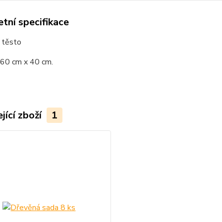
tní specifikace
 těsto
 60 cm x 40 cm.
jící zboží
1