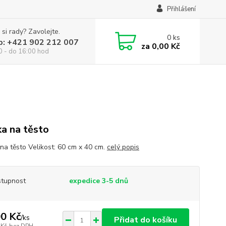
Přihlášení
 si rady? Zavolejte.
0
ks
p: +421 902 212 007
za
0,00 Kč
0 - do 16:00 hod
a na těsto
na těsto Velikost: 60 cm x 40 cm.
celý popis
tupnost
expedice 3-5 dnů
0 Kč
/
ks
Přidat do košíku
 Kč
bez DPH