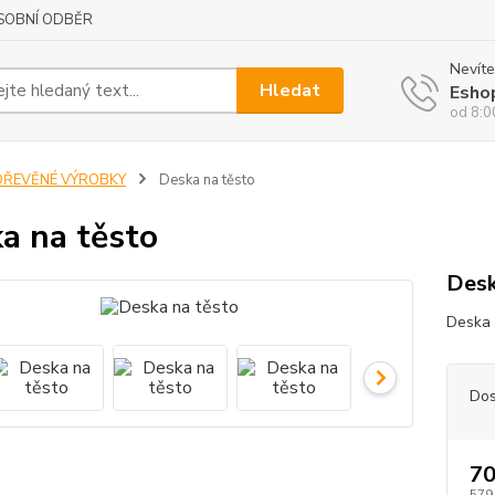
SOBNÍ ODBĚR
Nevíte
Hledat
Esho
od 8:0
DŘEVĚNÉ VÝROBKY
Deska na těsto
a na těsto
Desk
Deska 
Dos
70
579