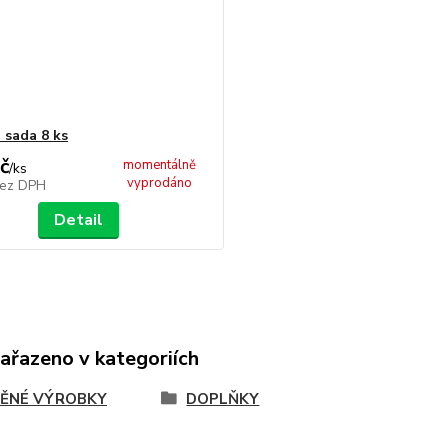
 sada 8 ks
č
momentálně
/
ks
vyprodáno
ez DPH
Detail
zařazeno v kategoriích
ĚNÉ VÝROBKY
DOPLŇKY