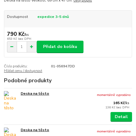
Deska na těsto Velikost: 69 cm x 47 cm.
celý popis
Dostupnost
expedice 3-5 dnů
790 Kč
/
ks
653 Kč
bez DPH
Přidat do košíku
Číslo produktu:
01-056947DD
Hlídat cenu / dostupnost
Podobné produkty
Deska na těsto
momentálně vyprodáno
165 Kč
/
ks
136 Kč
bez DPH
Detail
Deska na těsto
momentálně vyprodáno