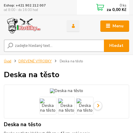
0
ks
Eshop: +421 902 212 007
za
0,00 Kč
od 8:00 - do 16:00 hod
Menu
Hledat
Úvod
DŘEVĚNÉ VÝROBKY
Deska na těsto
Deska na těsto
Deska na těsto